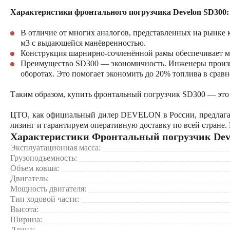
Характеристики фронтального погрузчика Develon SD300:
В отличие от многих аналогов, представленных на рынке
м3 с выдающейся манёвренностью.
Конструкция шарнирно-сочленённой рамы обеспечивает ми
Преимущество SD300 — экономичность. Инженеры произво
оборотах. Это помогает экономить до 20% топлива в срав
Таким образом, купить
фронтальный погрузчик SD300
— это 
ЦТО, как официальный дилер DEVELON в России, предлагае
лизинг и гарантируем оперативную доставку по всей стране.
Характеристики Фронтальный погрузчик Dev
Эксплуатационная масса:
Грузоподъемность:
Объем ковша:
Двигатель:
Мощность двигателя:
Тип ходовой части:
Высота:
Ширина:
Длина: