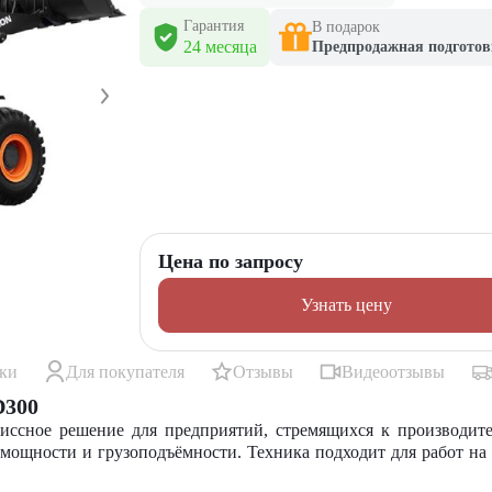
Гарантия
В подарок
24 месяца
Предпродажная подготов
Цена по запросу
Узнать цену
ики
Для покупателя
Отзывы
Видеоотзывы
D300
ссное решение для предприятий, стремящихся к производит
 мощности и грузоподъёмности.
Техника
подходит для
работ
на 