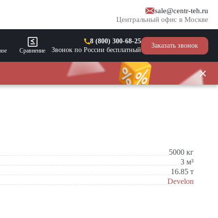
sale@centr-teh.ru
Центральный офис в Москве
8 (800) 300-68-25
Заказать звонок
Звонок по России бесплатный
ное
Сравнение
5000
кг
3
м³
16.85
т
Develon