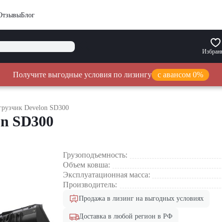
Отзывы
Блог
Избран
Получите выгодные условия по лизингу
с авансом 0%
рузчик Develon SD300
on SD300
Грузоподъемность:
Объем ковша:
Эксплуатационная масса:
Производитель:
Продажа в лизинг на выгодных условиях
Доставка в любой регион в РФ