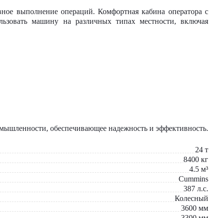
вное выполнение операций. Комфортная кабина оператора с
льзовать машину на различных типах местности, включая
ромышленности, обеспечивающее надежность и эффективность.
24
т
8400
кг
4.5
м³
Cummins
387
л.с.
Колесный
3600
мм
3300
мм