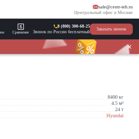
sale@centr-teh.ru
Центральный офис в Москве
8 (800) 300-68-25
Заказать звонок
Звонок по России бесплатный
ное
Сравнение
8400
кг
4.5
м³
24
т
Hyundai