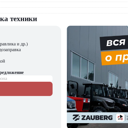
вка техники
равлика и др.)
дозаправка
кой
предложение
фона