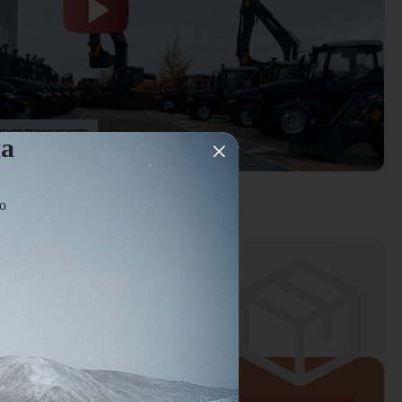
на
овка
ю
ней
оплаты