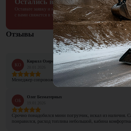
Остались вопросы?
Оставьте заявку и наш менеджер
с вами свяжется в течение 15 минут
Отзывы
Кирилл Озеров
КО
20.01.2026
Менеджер сопровождал сделку от начала и до конца, не тер
Олег Безматерных
ОБ
19.01.2026
Срочно понадобился мини погрузчик, искал из наличия. Са
понравился, расход топлива небольшой, кабина комфортная