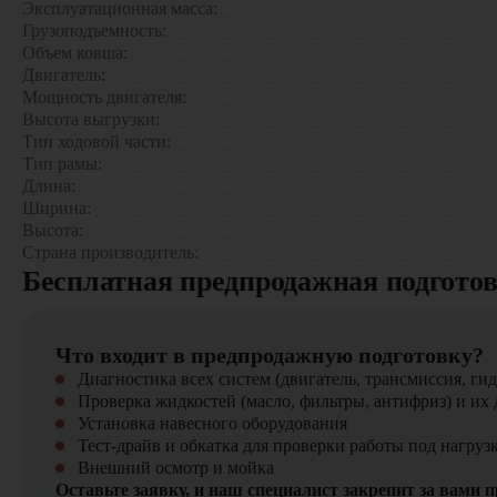
Эксплуатационная масса:
Грузоподъемность:
Выбор модели Bawoo BSL350EX
— это инвестиция в вы
Объем ковша:
отличается качеством сборки и адаптирован для работы в сл
Двигатель:
Мощность двигателя:
Мини-погрузчик Bawoo BSL350EX
можно приобрести в ко
Высота выгрузки:
вы найдёте широкий выбор спецтехники, вилочной и малой ск
Тип ходовой части:
Тип рамы:
Длина:
Ширина:
Высота:
Страна производитель:
Бесплатная предпродажная подгото
Что входит в предпродажную подготовку?
Диагностика всех систем (двигатель, трансмиссия, гид
Проверка жидкостей (масло, фильтры, антифриз) и их 
Установка навесного оборудования
Тест-драйв и обкатка для проверки работы под нагруз
Внешний осмотр и мойка
Оставьте заявку, и наш специалист закрепит за вами 