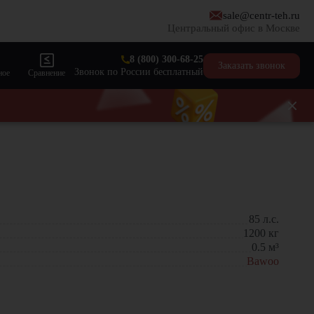
sale@centr-teh.ru
Центральный офис в Москве
8 (800) 300-68-25
Заказать звонок
Звонок по России бесплатный
ное
Сравнение
85
л.с.
1200
кг
0.5
м³
Bawoo