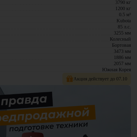
3790
кг
1200
кг
нженерные решения и проверенную надежность. Погрузчик
0.5
м³
Kubota
85
л.с.
м новые модели техники с полной гарантией. На нашем сайте
3255
мм
Колесный
Бортовая
3473
мм
1886
мм
2057
мм
Южная Корея
Акция действует до 07.10