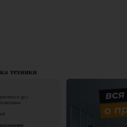
сокотехнологичное оборудование, сочетающее передовые и
ожных условиях.
мпании "
ЦТО
". Мы являемся официальным дилером и предлагае
ладской техники, навесного оборудования и запчастей.
вка техники
равлика и др.)
дозаправка
кой
предложение