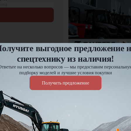
фона
олучите выгодное предложение 
спецтехнику из наличия!
12.03.2025
Предпродажная подгот
Ответьте на несколько вопросов — мы предоставим персональну
подборку моделей и лучшие условия покупки
Получить предложение
Оплата и доставка
езд и
Доставка по России до 7 д
Действует гибкая система 
Подробнее