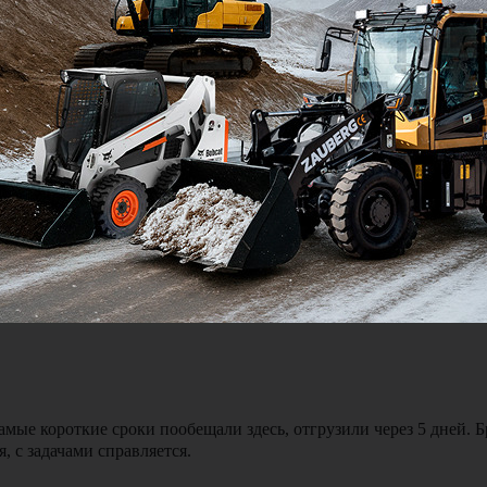
Я подтве
ялся и был на связи можно сказать 24 на 7. Доставка экскавато
мые короткие сроки пообещали здесь, отгрузили через 5 дней. 
, с задачами справляется.