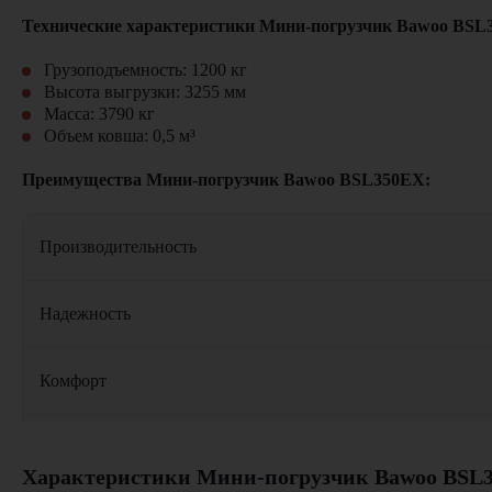
Технические характеристики Мини-погрузчик Bawoo BSL
Грузоподъемность: 1200 кг
Высота выгрузки: 3255 мм
Масса: 3790 кг
Объем ковша: 0,5 м³
Преимущества Мини-погрузчик Bawoo BSL350EX:
Производительность
Надежность
Комфорт
Экономичность
Мини-погрузчик Bawoo BSL350EX эффективно используется в
Характеристики Мини-погрузчик Bawoo BSL
работы с тяжелыми грузами, сыпучими материалами и выпол