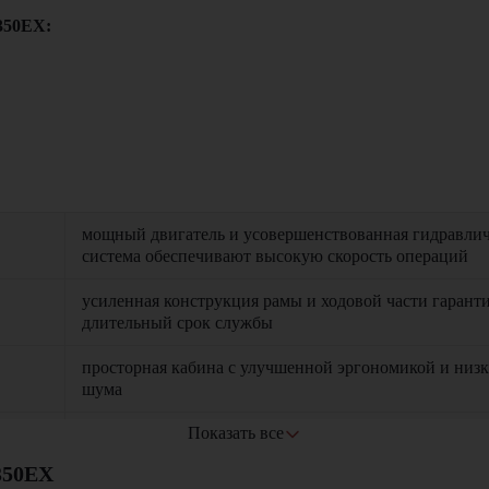
350EX:
мощный двигатель и усовершенствованная гидравлич
система обеспечивают высокую скорость операций
усиленная конструкция рамы и ходовой части гарант
длительный срок службы
просторная кабина с улучшенной эргономикой и низ
шума
Показать все
оптимизированный расход топлива и низкие затраты 
обслуживание
 строительной отрасли, логистических центрах, промышленных 
350EX
нения земляных работ.