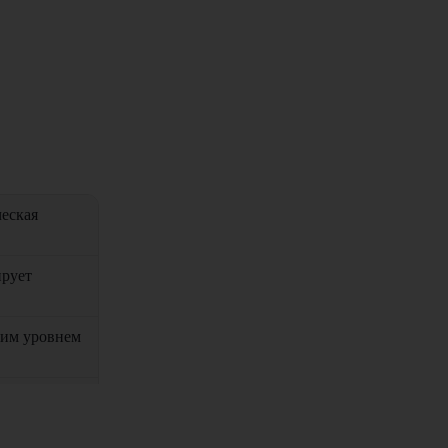
еская
ирует
ким уровнем
на
предприятиях и сельском хозяйстве. Идеально подходит для