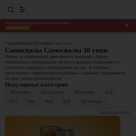
Получите выгодные условия по лизингу
с авансом 0%
Главная
Каталог
Грузовики
Самосвалы
Самосвалы Самосвалы 30 тонн
Одним из направлений деятельности компании «Центр
технического оборудования» является продажа спецтехники и
различного навесного оборудования для нее. В каталоге
представлено современная спецтехника и навесное оборудование
по цене завода производителя.
Популярные категории
Немецкие
Китайские
Японские
4x2
6x4
6x6
8x4
8x8
Трехосные
Четырехосные
15 тонн
20 тонн
25 тонн
Показать все
30 тонн
40 тонн
20 кубов
35 кубов