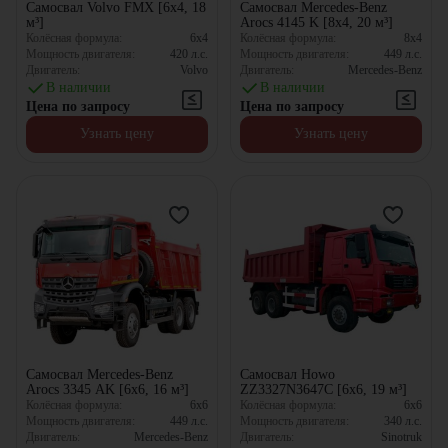
Самосвал Volvo FMX [6x4, 18
Самосвал Mercedes-Benz
м³]
Arocs 4145 K [8x4, 20 м³]
Колёсная формула:
6x4
Колёсная формула:
8x4
Мощность двигателя:
420
л.с.
Мощность двигателя:
449
л.с.
Двигатель:
Volvo
Двигатель:
Mercedes-Benz
В наличии
В наличии
Цена по запросу
Цена по запросу
Узнать цену
Узнать цену
Самосвал Mercedes-Benz
Самосвал Howo
Arocs 3345 AK [6x6, 16 м³]
ZZ3327N3647C [6x6, 19 м³]
Колёсная формула:
6x6
Колёсная формула:
6x6
Мощность двигателя:
449
л.с.
Мощность двигателя:
340
л.с.
Двигатель:
Mercedes-Benz
Двигатель:
Sinotruk