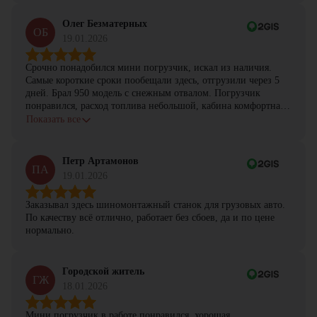
Олег Безматерных
ОБ
19.01.2026
Срочно понадобился мини погрузчик, искал из наличия.
Самые короткие сроки пообещали здесь, отгрузили через 5
дней. Брал 950 модель с снежным отвалом. Погрузчик
понравился, расход топлива небольшой, кабина комфортная,
с задачами справляется.
Показать все
Петр Артамонов
ПА
19.01.2026
Заказывал здесь шиномонтажный станок для грузовых авто.
По качеству всё отлично, работает без сбоев, да и по цене
нормально.
Городской житель
ГЖ
18.01.2026
Мини погрузчик в работе понравился, хорошая