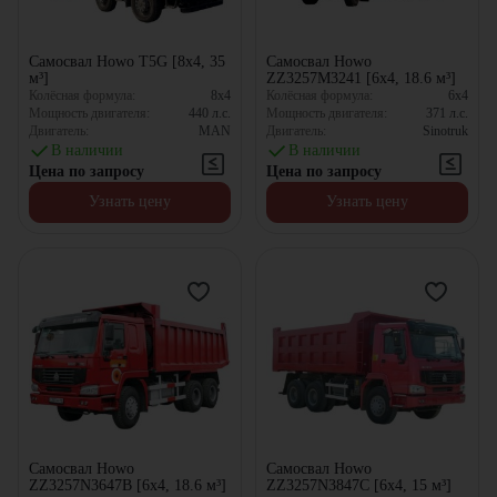
Самосвал Howo T5G [8x4, 35
Самосвал Howo
м³]
ZZ3257M3241 [6x4, 18.6 м³]
Колёсная формула:
8x4
Колёсная формула:
6x4
Мощность двигателя:
440
л.с.
Мощность двигателя:
371
л.с.
Двигатель:
MAN
Двигатель:
Sinotruk
В наличии
В наличии
Цена по запросу
Цена по запросу
Узнать цену
Узнать цену
Самосвал Howo
Самосвал Howo
ZZ3257N3647B [6x4, 18.6 м³]
ZZ3257N3847C [6x4, 15 м³]