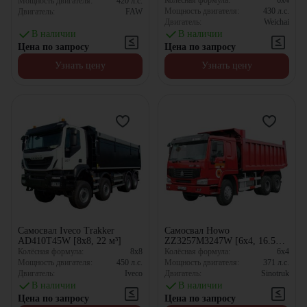
Колёсная формула:
6x4
Мощность двигателя:
420
л.с.
Мощность двигателя:
430
л.с.
Двигатель:
FAW
Двигатель:
Weichai
В наличии
В наличии
Цена по запросу
Цена по запросу
Узнать цену
Узнать цену
Самосвал Iveco Trakker
Самосвал Howo
AD410T45W [8x8, 22 м³]
ZZ3257M3247W [6x4, 16.5
м³]
Колёсная формула:
8x8
Колёсная формула:
6x4
Мощность двигателя:
450
л.с.
Мощность двигателя:
371
л.с.
Двигатель:
Iveco
Двигатель:
Sinotruk
В наличии
В наличии
Цена по запросу
Цена по запросу