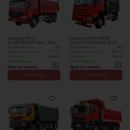
Самосвал Howo
Самосвал Howo HW76
ZZ3257M3647W [6x4, 18.63
ZZ3327S3847E [6x4, 29 м³]
м³]
Колёсная формула:
6x4
Колёсная формула:
6x4
Мощность двигателя:
371
л.с.
Мощность двигателя:
380
л.с.
Двигатель:
Sinotruk
Двигатель:
Sinotruk
В наличии
В наличии
Цена по запросу
Цена по запросу
Узнать цену
Узнать цену