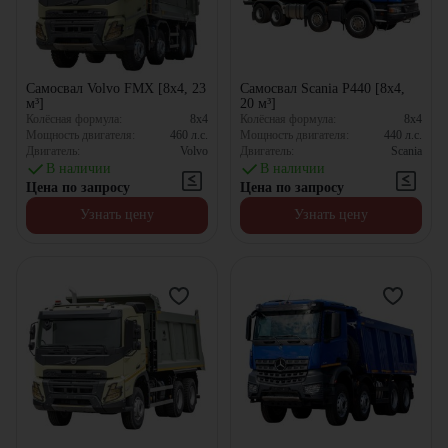
Самосвал Volvo FMX [8x4, 23
Самосвал Scania P440 [8x4,
м³]
20 м³]
Колёсная формула:
8x4
Колёсная формула:
8x4
Мощность двигателя:
460
л.с.
Мощность двигателя:
440
л.с.
Двигатель:
Volvo
Двигатель:
Scania
В наличии
В наличии
Цена по запросу
Цена по запросу
Узнать цену
Узнать цену