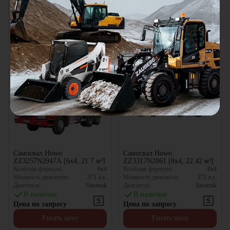
В наличии
В наличии
Цена по запросу
Цена по запросу
Узнать цену
Узнать цену
Самосвал Howo
Самосвал Howo
ZZ3257N2947A [6x4, 21.7 м³]
ZZ3317N2861 [8x4, 22.42 м³]
Колёсная формула:
6x4
Колёсная формула:
8x4
Мощность двигателя:
371
л.с.
Мощность двигателя:
371
л.с.
Двигатель:
Sinotruk
Двигатель:
Sinotruk
В наличии
В наличии
Цена по запросу
Цена по запросу
Узнать цену
Узнать цену