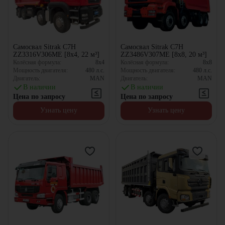
Самосвал Sitrak C7H
Самосвал Sitrak C7H
ZZ3316V306ME [8x4, 22 м³]
ZZ3486V307ME [8x8, 20 м³]
Колёсная формула:
8x4
Колёсная формула:
8x8
Мощность двигателя:
480
л.с.
Мощность двигателя:
480
л.с.
Двигатель:
MAN
Двигатель:
MAN
В наличии
В наличии
Цена по запросу
Цена по запросу
Узнать цену
Узнать цену