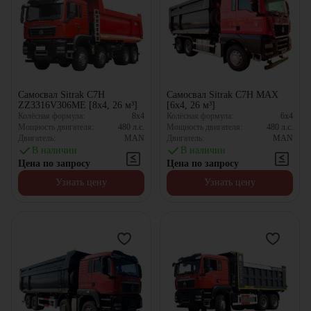
Самосвал Sitrak C7H
Самосвал Sitrak C7H MAX
ZZ3316V306ME [8x4, 26 м³]
[6x4, 26 м³]
Колёсная формула:
8x4
Колёсная формула:
6x4
Мощность двигателя:
480
л.с.
Мощность двигателя:
480
л.с.
Двигатель:
MAN
Двигатель:
MAN
В наличии
В наличии
Цена по запросу
Цена по запросу
Узнать цену
Узнать цену