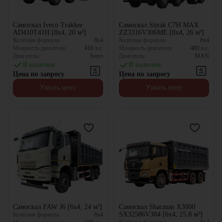
Самосвал Iveco Trakker
Самосвал Sitrak C7H MAX
AD410T41H [8x4, 20 м³]
ZZ3316V306ME [8x4, 26 м³]
Колёсная формула:
8x4
Колёсная формула:
8x4
Мощность двигателя:
410
л.с.
Мощность двигателя:
480
л.с.
Двигатель:
Iveco
Двигатель:
MAN
В наличии
В наличии
Цена по запросу
Цена по запросу
Узнать цену
Узнать цену
Самосвал FAW J6 [6x4, 24 м³]
Самосвал Shacman X3000
SX32586V384 [6x4, 25.8 м³]
Колёсная формула:
6x4