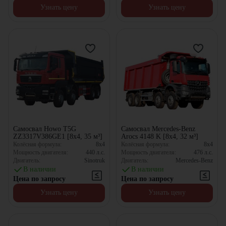
Узнать цену
Узнать цену
Самосвал Howo T5G
Самосвал Mercedes-Benz
ZZ3317V386GE1 [8x4, 35 м³]
Arocs 4148 K [8x4, 32 м³]
Колёсная формула:
8x4
Колёсная формула:
8x4
Мощность двигателя:
440
л.с.
Мощность двигателя:
476
л.с.
Двигатель:
Sinotruk
Двигатель:
Mercedes-Benz
В наличии
В наличии
Цена по запросу
Цена по запросу
Узнать цену
Узнать цену