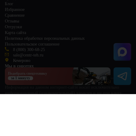
Блог
Избранное
Сравнение
Отзывы
Отгрузки
Карта сайта
Политика обработки персональных данных
Пользовательское соглашение
8 (800) 300-68-25
sale@centr-teh.ru
Кемерово
Мы в соцсетях
Подобрать спецтехнику
за 1 минуту
Информация на данном интернет-сайте носит исключительно
информационный (ознакомительный) характер и ни при каких
условиях не является публичной офертой, определяемой
положениями Статьи 437 Гражданского кодекса РФ. Для получения
исчерпывающей информации о стоимости и характеристиках
товаров обращайтесь к менеджерам по продажам.
This site is protected by reCAPTCHA and the Google
Privacy Policy
and
Terms of Service
apply.