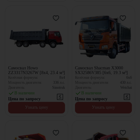
Самосвал Howo
Самосвал Shacman X3000
ZZ3317N3267W [8x4, 23.4 м³]
SX32586V385 [6x6, 19.3 м³]
Колёсная формула:
8x4
Колёсная формула:
6x6
Мощность двигателя:
336
л.с.
Мощность двигателя:
430
л.с.
Двигатель:
Sinotruk
Двигатель:
Weichai
В наличии
В наличии
Цена по запросу
Цена по запросу
Узнать цену
Узнать цену