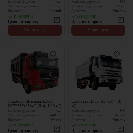
Колёсная формула:
6x4
Колёсная формула:
6x4
Мощность двигателя:
371
л.с.
Мощность двигателя:
371
л.с.
Двигатель:
Sinotruk
Двигатель:
Sinotruk
В наличии
В наличии
Цена по запросу
Цена по запросу
Узнать цену
Узнать цену
Самосвал Shacman X3000
Самосвал Howo А7 [6x4, 18
SX32586W384C [6x4, 19.3 м³]
м³]
Колёсная формула:
6x4
Колёсная формула:
6x4
Мощность двигателя:
440
л.с.
Мощность двигателя:
340
л.с.
Двигатель:
Weichai
Двигатель:
Sinotruk
В наличии
В наличии
Цена по запросу
Цена по запросу