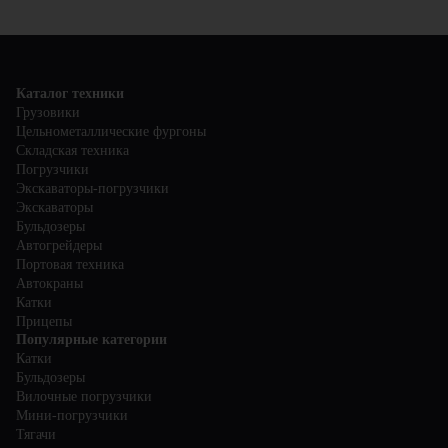
меры безопасности: регулярно проверять исправность
менеджерам для получения подробной информации о
техники, следить за правильной загрузкой и креплением
сервисных услугах и условиях обслуживания.
грузов, а также не превышать допустимую нагрузку. Обучите
водителей правильному использованию автомобилей и
регулярно проводите техническое обслуживание, чтобы
избежать поломки и обеспечить безопасность на дороге.
Каталог техники
Грузовики
Цельнометаллические фургоны
Складская техника
Погрузчики
Экскаваторы-погрузчики
Экскаваторы
Бульдозеры
Автогрейдеры
Портовая техника
Автокраны
Катки
Прицепы
Популярные категории
Катки
Бульдозеры
Вилочные погрузчики
Мини-погрузчики
Тягачи