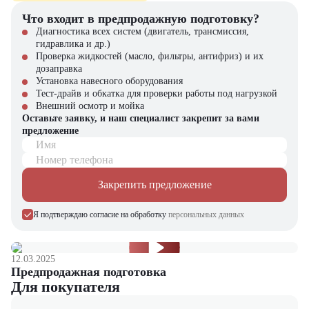
Официальная гарантия от производителя
Гибкие условия покупки (лизинг, кредит)
Что входит в предпродажную подготовку?
Профессиональный сервис и поддержка
Диагностика всех систем (двигатель, трансмиссия,
Оригинальные запчасти в наличии
гидравлика и др.)
Проверка жидкостей (масло, фильтры, антифриз) и их
Оставьте заявку на сайте или свяжитесь с нами – и получите
дозаправка
выгодное предложение на самосвал Volvo FMX [6x4, 18 м³]!
Установка навесного оборудования
Тест-драйв и обкатка для проверки работы под нагрузкой
Внешний осмотр и мойка
Оставьте заявку, и наш специалист закрепит за вами
предложение
Имя
Номер телефона
Закрепить предложение
Я подтверждаю согласие на обработку
персональных данных
12.03.2025
Предпродажная подготовка
Для покупателя