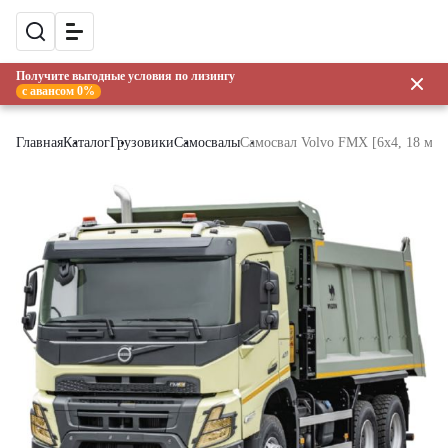
Получите выгодные условия по лизингу
с авансом 0%
Главная
Каталог
Грузовики
Самосвалы
Самосвал Volvo FMX [6x4, 18 м³]