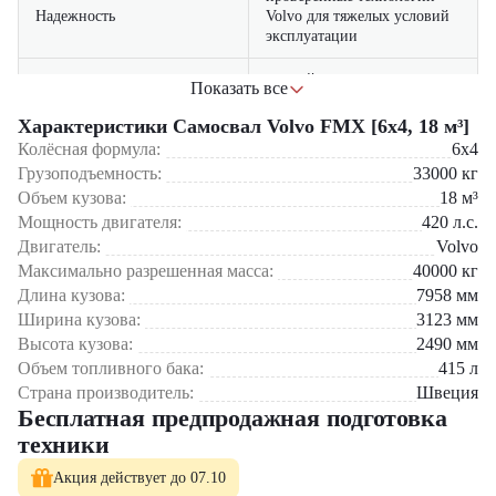
Надежность
Volvo для тяжелых условий
эксплуатации
низкий расход топлива
Показать все
благодаря
Экономичность
оптимизированной
Характеристики Самосвал Volvo FMX [6x4, 18 м³]
трансмиссии
Колёсная формула:
6x4
Грузоподъемность:
33000
кг
эргономичная кабина с
Объем кузова:
18
м³
улучшенной
Сферы применения:
Комфорт
Мощность двигателя:
420
л.с.
шумоизоляцией и климат-
контролем
Строительство – перевозка песка, щебня, грунта
Двигатель:
Volvo
Горнодобывающая промышленность – работа в карьерах
Максимально разрешенная масса:
40000
кг
Дорожные работы – транспортировка асфальта, гравия
Длина кузова:
7958
мм
Промышленные перевозки – доставка сыпучих материалов
Ширина кузова:
3123
мм
Высота кузова:
2490
мм
Компания «ЦТО» – официальный дилер Volvo Trucks – предлагает
самосвал Volvo FMX [6x4, 18 м³] с полным пакетом документов,
Объем топливного бака:
415
л
гарантией и сервисным обслуживанием. В нашем каталоге
Страна производитель:
Швеция
представлен широкий выбор спецтехники, включая вилочные
Бесплатная предпродажная подготовка
погрузчики, складское оборудование и навесные устройства.
техники
Почему стоит обратиться в «ЦТО»?
Акция действует до 07.10