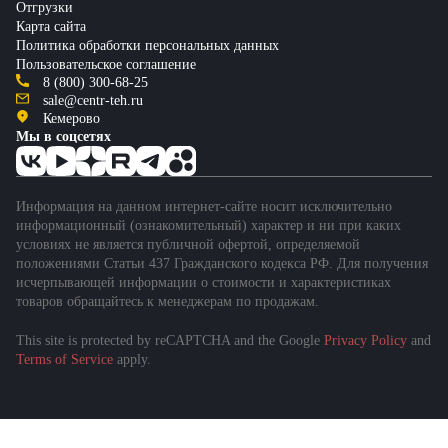
Отгрузки
Карта сайта
Политика обработки персональных данных
Пользовательское соглашение
8 (800) 300-68-25
sale@centr-teh.ru
Кемерово
Мы в соцсетях
Информация на данном интернет-сайте носит исключительно
информационный (ознакомительный) характер и ни при каких
условиях не является публичной офертой, определяемой
положениями Статьи 437 Гражданского кодекса РФ. Для получения
исчерпывающей информации о стоимости и характеристиках
товаров обращайтесь к менеджерам по продажам.
This site is protected by reCAPTCHA and the Google
Privacy Policy
and
Terms of Service
apply.