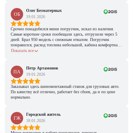
Получите выгодное
предложение на спецтехнику
Олег Безматерных
ОБ
19.01.2026
из наличия!
Ответьте на несколько вопросов — мы предоставим
Срочно понадобился мини погрузчик, искал из наличия.
персональную подборку моделей и лучшие условия
Самые короткие сроки пообещали здесь, отгрузили через 5
покупки
дней. Брал 950 модель с снежным отвалом. Погрузчик
понравился, расход топлива небольшой, кабина комфортная,
Получить предложение
с задачами справляется.
Показать все
Петр Артамонов
ПА
19.01.2026
Заказывал здесь шиномонтажный станок для грузовых авто.
По качеству всё отлично, работает без сбоев, да и по цене
нормально.
Городской житель
ГЖ
18.01.2026
Мини погрузчик в работе понравился, хорошая