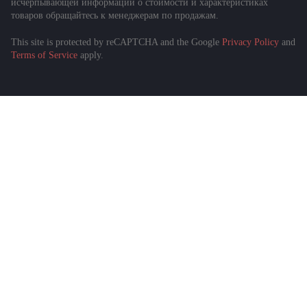
исчерпывающей информации о стоимости и характеристиках
товаров обращайтесь к менеджерам по продажам.
This site is protected by reCAPTCHA and the Google
Privacy Policy
and
Подобрать спецтехнику
Terms of Service
apply.
за 1 минуту