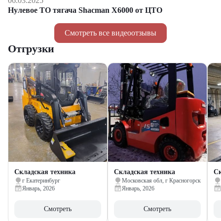
06.03.2025
Нулевое ТО тягача Shacman Х6000 от ЦТО
Смотреть все видеоотзывы
Отгрузки
Складская техника
Складская техника
Ск
г Екатеринбург
Московская обл, г Красногорск
Январь, 2026
Январь, 2026
Смотреть
Смотреть