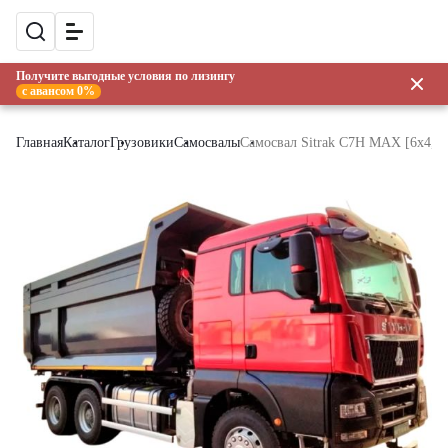
Получите выгодные условия по лизингу
с авансом 0%
Главная
Каталог
Грузовики
Самосвалы
Самосвал Sitrak C7H MAX [6x4, 2