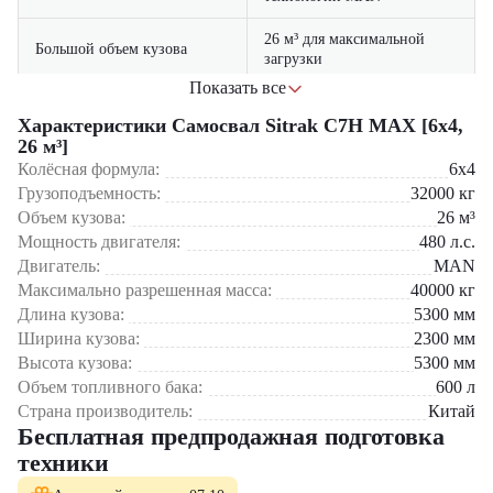
26 м³ для максимальной
Большой объем кузова
загрузки
Показать все
усиленная рама и подвеска
Проходимость
для работы в тяжелых
Характеристики Самосвал Sitrak C7H MAX [6x4,
условиях
26 м³]
Колёсная формула:
6x4
Сфера применения:
эргономичная кабина с
Грузоподъемность:
32000
кг
Комфорт водителя
шумоизоляцией
Объем кузова:
26
м³
Карьерные и горнодобывающие работы
Мощность двигателя:
480
л.с.
Строительство дорог и объектов
оптимизированный расход
Экономичность
Перевозка сыпучих материалов (песок, щебень, грунт)
Двигатель:
MAN
топлива
Работа на промышленных площадках
Максимально разрешенная масса:
40000
кг
Длина кузова:
5300
мм
Самосвал Sitrak C7H MAX [6×4, 26 м³] можно приобрести в
Ширина кузова:
2300
мм
компании «ЦТО» – официальном дилере спецтехники. Мы
предлагаем:
Высота кузова:
5300
мм
Объем топливного бака:
600
л
Новые самосвалы с гарантией
Страна производитель:
Китай
Гибкие условия лизинга
Бесплатная предпродажная подготовка
Сервисное обслуживание и запчасти
техники
Sitrak C7H MAX – мощность и эффективность для вашего бизнеса!