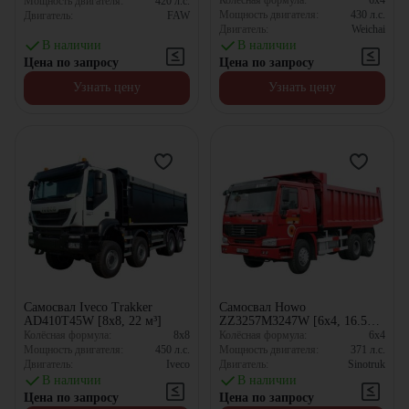
Колёсная формула:
6x4
Мощность двигателя:
420
л.с.
Мощность двигателя:
430
л.с.
Двигатель:
FAW
Двигатель:
Weichai
В наличии
В наличии
Цена по запросу
Цена по запросу
Узнать цену
Узнать цену
Самосвал Iveco Trakker
Самосвал Howo
AD410T45W [8x8, 22 м³]
ZZ3257M3247W [6x4, 16.5
м³]
Колёсная формула:
8x8
Колёсная формула:
6x4
Мощность двигателя:
450
л.с.
Мощность двигателя:
371
л.с.
Двигатель:
Iveco
Двигатель:
Sinotruk
В наличии
В наличии
Цена по запросу
Цена по запросу