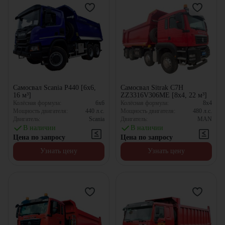
Самосвал Scania P440 [6x6,
Самосвал Sitrak C7H
16 м³]
ZZ3316V306ME [8x4, 22 м³]
Колёсная формула:
6x6
Колёсная формула:
8x4
Мощность двигателя:
440
л.с.
Мощность двигателя:
480
л.с.
Двигатель:
Scania
Двигатель:
MAN
В наличии
В наличии
Цена по запросу
Цена по запросу
Узнать цену
Узнать цену