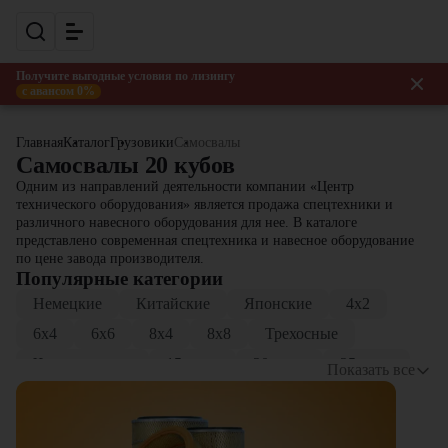
Получите выгодные условия по лизингу
с авансом 0%
Главная
Каталог
Грузовики
Самосвалы
Самосвалы 20 кубов
Одним из направлений деятельности компании «Центр
технического оборудования» является продажа спецтехники и
различного навесного оборудования для нее. В каталоге
представлено современная спецтехника и навесное оборудование
по цене завода производителя.
Популярные категории
Немецкие
Китайские
Японские
4x2
6x4
6x6
8x4
8x8
Трехосные
Четырехосные
15 тонн
20 тонн
25 тонн
Показать все
30 тонн
40 тонн
20 кубов
35 кубов