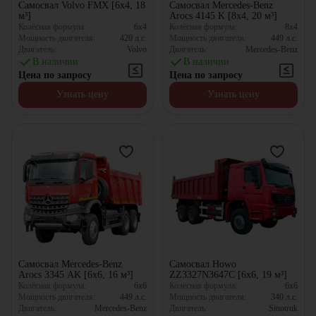
Самосвал Volvo FMX [6x4, 18
Самосвал Mercedes-Benz
м³]
Arocs 4145 K [8x4, 20 м³]
Колёсная формула:
6x4
Колёсная формула:
8x4
Мощность двигателя:
420
л.с.
Мощность двигателя:
449
л.с.
Двигатель:
Volvo
Двигатель:
Mercedes-Benz
В наличии
В наличии
Цена по запросу
Цена по запросу
Узнать цену
Узнать цену
Самосвал Mercedes-Benz
Самосвал Howo
Arocs 3345 AK [6x6, 16 м³]
ZZ3327N3647C [6x6, 19 м³]
Колёсная формула:
6x6
Колёсная формула:
6x6
Мощность двигателя:
449
л.с.
Мощность двигателя:
340
л.с.
Двигатель:
Mercedes-Benz
Двигатель:
Sinotruk