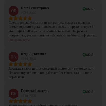
Олег Безматерных
ОБ
19.01.2026
Срочно понадобился мини погрузчик, искал из наличия.
Самые короткие сроки пообещали здесь, отгрузили через 5
дней. Брал 950 модель с снежным отвалом. Погрузчик
понравился, расход топлива небольшой, кабина комфортная,
с задачами справляется.
Показать все
Петр Артамонов
ПА
19.01.2026
Заказывал здесь шиномонтажный станок для грузовых авто.
По качеству всё отлично, работает без сбоев, да и по цене
нормально.
Городской житель
ГЖ
18.01.2026
Мини погрузчик в работе понравился, хорошая