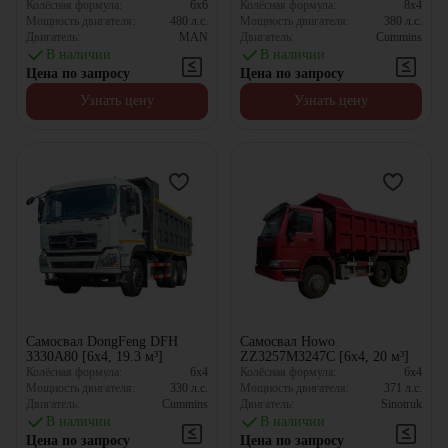
Колёсная формула:
6x6
Колёсная формула:
8x4
Мощность двигателя:
480
л.с.
Мощность двигателя:
380
л.с.
Двигатель:
MAN
Двигатель:
Cummins
В наличии
В наличии
Цена по запросу
Цена по запросу
Узнать цену
Узнать цену
Самосвал DongFeng DFH
Самосвал Howo
3330A80 [6x4, 19.3 м³]
ZZ3257M3247C [6x4, 20 м³]
Колёсная формула:
6x4
Колёсная формула:
6x4
Мощность двигателя:
330
л.с.
Мощность двигателя:
371
л.с.
Двигатель:
Cummins
Двигатель:
Sinotruk
В наличии
В наличии
Цена по запросу
Цена по запросу