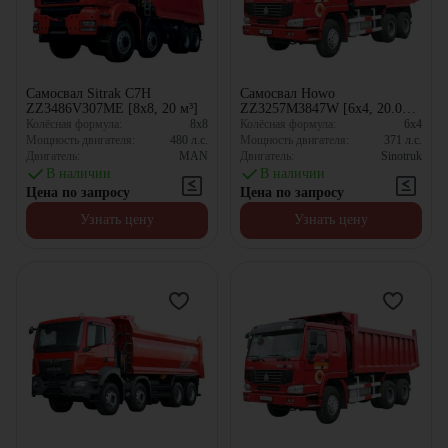
Самосвал Sitrak C7H
Самосвал Howo
ZZ3486V307ME [8x8, 20 м³]
ZZ3257M3847W [6x4, 20.01
м³]
Колёсная формула:
8x8
Колёсная формула:
6x4
Мощность двигателя:
480
л.с.
Мощность двигателя:
371
л.с.
Двигатель:
MAN
Двигатель:
Sinotruk
В наличии
В наличии
Цена по запросу
Цена по запросу
Узнать цену
Узнать цену