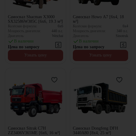
Самосвал Shacman X3000
Самосвал Howo А7 [6x4, 18
SX32586W385C [6x6, 19.3 м³]
м³]
Колёсная формула:
6x6
Колёсная формула:
6x4
Мощность двигателя:
440
л.с.
Мощность двигателя:
340
л.с.
Двигатель:
Weichai
Двигатель:
Sinotruk
В наличии
В наличии
Цена по запросу
Цена по запросу
Узнать цену
Узнать цену
Самосвал Sitrak C7H
Самосвал Dongfeng DFН
ZZ3406V365ME [6x6, 16 м³]
3440A80 [8x4, 25 м³]