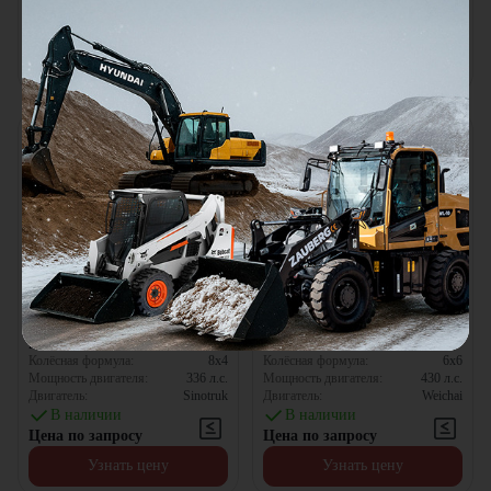
В наличии
В наличии
Цена по запросу
Цена по запросу
Узнать цену
Узнать цену
Самосвал Howo
Самосвал Shacman X3000
ZZ3317N3267W [8x4, 23.4 м³]
SX32586V385 [6x6, 19.3 м³]
Колёсная формула:
8x4
Колёсная формула:
6x6
Мощность двигателя:
336
л.с.
Мощность двигателя:
430
л.с.
Двигатель:
Sinotruk
Двигатель:
Weichai
В наличии
В наличии
Цена по запросу
Цена по запросу
Узнать цену
Узнать цену