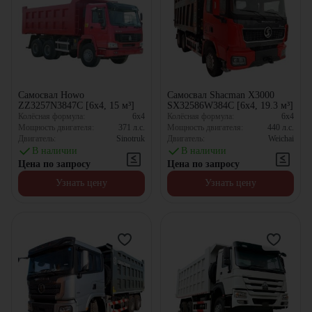
Самосвал Howo
Самосвал Shacman X3000
ZZ3257N3847C [6x4, 15 м³]
SX32586W384C [6x4, 19.3 м³]
Колёсная формула:
6x4
Колёсная формула:
6x4
Мощность двигателя:
371
л.с.
Мощность двигателя:
440
л.с.
Двигатель:
Sinotruk
Двигатель:
Weichai
В наличии
В наличии
Цена по запросу
Цена по запросу
Узнать цену
Узнать цену