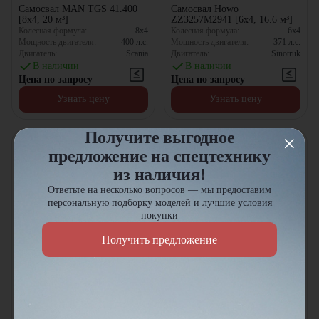
Самосвал MAN TGS 41.400
Самосвал Howo
[8x4, 20 м³]
ZZ3257M2941 [6x4, 16.6 м³]
Колёсная формула:
8x4
Колёсная формула:
6x4
Мощность двигателя:
400
л.с.
Мощность двигателя:
371
л.с.
Двигатель:
Scania
Двигатель:
Sinotruk
В наличии
В наличии
Цена по запросу
Цена по запросу
Узнать цену
Узнать цену
Получите выгодное
предложение на спецтехнику
из наличия!
Ответьте на несколько вопросов — мы предоставим
персональную подборку моделей и лучшие условия
покупки
Получить предложение
Самосвал Howo
Самосвал Howo
ZZ3257N2947A [6x4, 21.7 м³]
ZZ3317N2861 [8x4, 22.42 м³]
Колёсная формула:
6x4
Колёсная формула:
8x4
Мощность двигателя:
371
л.с.
Мощность двигателя:
371
л.с.
Двигатель:
Sinotruk
Двигатель:
Sinotruk