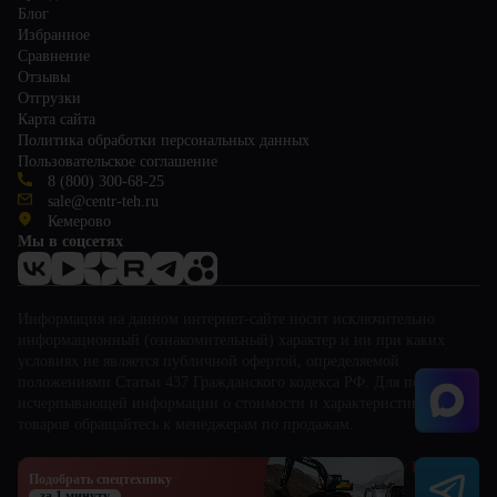
Блог
Избранное
Сравнение
Отзывы
Отгрузки
Карта сайта
Политика обработки персональных данных
Пользовательское соглашение
8 (800) 300-68-25
sale@centr-teh.ru
Кемерово
Мы в соцсетях
Информация на данном интернет-сайте носит исключительно
информационный (ознакомительный) характер и ни при каких
условиях не является публичной офертой, определяемой
положениями Статьи 437 Гражданского кодекса РФ. Для получения
исчерпывающей информации о стоимости и характеристиках
товаров обращайтесь к менеджерам по продажам.
This site is protected by reCAPTCHA and the Google
Privacy Policy
and
Подобрать спецтехнику
Terms of Service
apply.
за 1 минуту