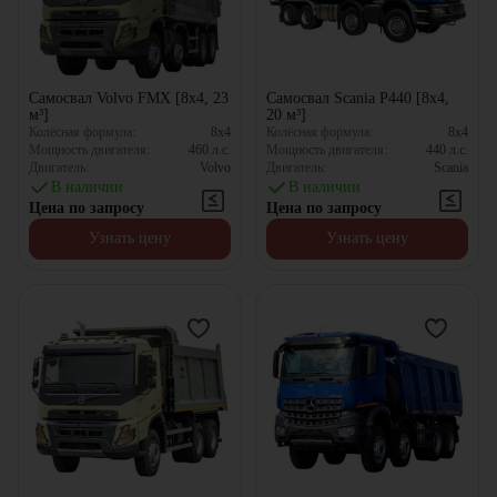
Самосвал Volvo FMX [8x4, 23
Самосвал Scania P440 [8x4,
м³]
20 м³]
Колёсная формула:
8x4
Колёсная формула:
8x4
Мощность двигателя:
460
л.с.
Мощность двигателя:
440
л.с.
Двигатель:
Volvo
Двигатель:
Scania
В наличии
В наличии
Цена по запросу
Цена по запросу
Узнать цену
Узнать цену