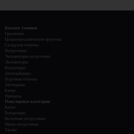
меры безопасности: регулярно проверять исправность
менеджерам для получения подробной информации о
техники, следить за правильной загрузкой и креплением
сервисных услугах и условиях обслуживания.
грузов, а также не превышать допустимую нагрузку. Обучите
водителей правильному использованию автомобилей и
регулярно проводите техническое обслуживание, чтобы
избежать поломки и обеспечить безопасность на дороге.
Каталог техники
Грузовики
Цельнометаллические фургоны
Складская техника
Погрузчики
Экскаваторы-погрузчики
Экскаваторы
Бульдозеры
Автогрейдеры
Портовая техника
Автокраны
Катки
Прицепы
Популярные категории
Катки
Бульдозеры
Вилочные погрузчики
Мини-погрузчики
Тягачи