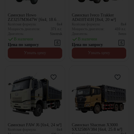
Самосвал Howo
Самосвал Iveco Trakker
ZZ3257M3647W [6x4, 18.63
AD410T41H [8x4, 20 м³]
м³]
Колёсная формула:
6x4
Колёсная формула:
8x4
Мощность двигателя:
371
л.с.
Мощность двигателя:
410
л.с.
Двигатель:
Sinotruk
Двигатель:
Iveco
В наличии
В наличии
Цена по запросу
Цена по запросу
Узнать цену
Узнать цену
Самосвал FAW J6 [6x4, 24 м³]
Самосвал Shacman X3000
SX32586V384 [6x4, 25.8 м³]
Колёсная формула:
6x4