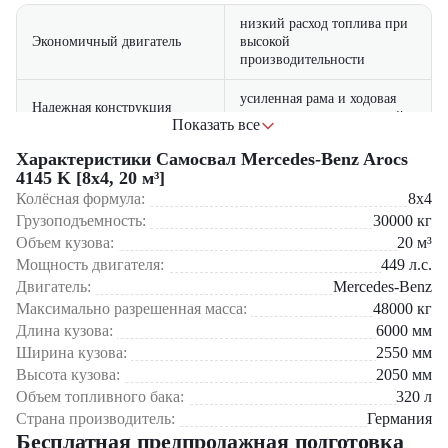
низкий расход топлива при
Экономичный двигатель
высокой
производительности
усиленная рама и ходовая
Надежная конструкция
часть для тяжелых условий
Показать все
эргономичная кабина с
Характеристики Самосвал Mercedes-Benz Arocs
климат-контролем и
4145 K [8x4, 20 м³]
Комфорт водителя
современной панелью
Колёсная формула:
8x4
приборов
Грузоподъемность:
30000
кг
Объем кузова:
20
м³
Сферы применения:
системы ESP, ABS, ASR и
Безопасность
Мощность двигателя:
449
л.с.
EBS
Строительство – перевозка песка, щебня, грунта
Двигатель:
Mercedes-Benz
Дорожные работы – транспортировка асфальта и гравия
удобный доступ к основным
Максимально разрешенная масса:
48000
кг
Простота обслуживания
Коммунальное хозяйство – вывоз строительного мусора
узлам и агрегатам
Длина кузова:
6000
мм
Промышленные перевозки – доставка сырья на предприятия
Ширина кузова:
2550
мм
антикоррозийная обработка
Долговечность
Высота кузова:
2050
мм
Эта модель сочетает в себе немецкое качество, надежность и
и износостойкие материалы
экономичность. Благодаря продуманной конструкции и
Объем топливного бака:
320
л
использованию высококачественных материалов, самосвал
Страна производитель:
Германия
Mercedes-Benz Arocs 4145 K [8x4, 20 м³] обеспечивает минимальные
Бесплатная предпродажная подготовка
эксплуатационные затраты при максимальной производительности.