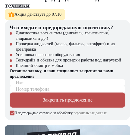
техники
Компания "ЦТО" – официальный дилер Mercedes-Benz –
Акция действует до 07.10
предлагает:
Новые самосвалы с полным пакетом документов
Что входит в предпродажную подготовку?
Официальную гарантию производителя
Диагностика всех систем (двигатель, трансмиссия,
Профессиональное сервисное обслуживание
гидравлика и др.)
Гибкие программы финансирования (лизинг/кредит)
Проверка жидкостей (масло, фильтры, антифриз) и их
Оригинальные запчасти в наличии
дозаправка
Установка навесного оборудования
В нашем каталоге представлен широкий выбор спецтехники
Тест-драйв и обкатка для проверки работы под нагрузкой
Mercedes-Benz, а также вилочные погрузчики, складское
Внешний осмотр и мойка
оборудование и навесные устройства.
Оставьте заявку, и наш специалист закрепит за вами
предложение
Имя
Номер телефона
Закрепить предложение
Я подтверждаю согласие на обработку
персональных данных