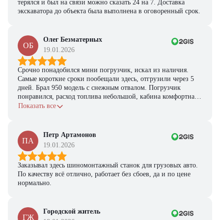
терялся и был на связи можно сказать 24 на 7. Доставка
экскаватора до объекта была выполнена в оговоренный срок.
Получите выгодное
предложение на спецтехнику
Олег Безматерных
из наличия!
ОБ
19.01.2026
Ответьте на несколько вопросов — мы предоставим
персональную подборку моделей и лучшие условия
Срочно понадобился мини погрузчик, искал из наличия.
покупки
Самые короткие сроки пообещали здесь, отгрузили через 5
Получить предложение
дней. Брал 950 модель с снежным отвалом. Погрузчик
понравился, расход топлива небольшой, кабина комфортная,
с задачами справляется.
Показать все
Петр Артамонов
ПА
19.01.2026
Заказывал здесь шиномонтажный станок для грузовых авто.
По качеству всё отлично, работает без сбоев, да и по цене
нормально.
Городской житель
ГЖ