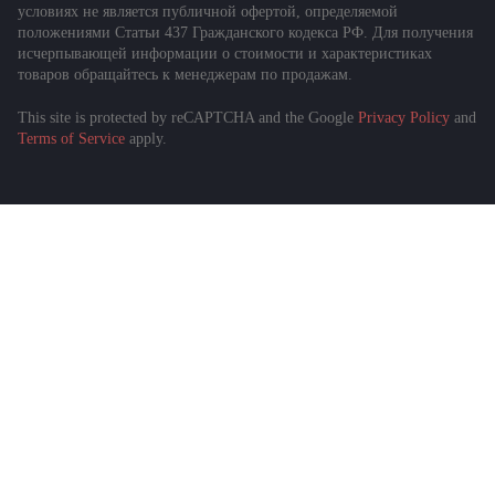
условиях не является публичной офертой, определяемой
положениями Статьи 437 Гражданского кодекса РФ. Для получения
исчерпывающей информации о стоимости и характеристиках
товаров обращайтесь к менеджерам по продажам.
This site is protected by reCAPTCHA and the Google
Privacy Policy
and
Подобрать спецтехнику
Terms of Service
apply.
за 1 минуту