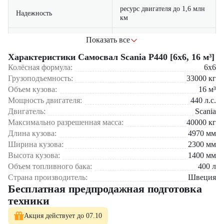
ресурс двигателя до 1,6 млн
Надежность
км
эргономичная кабина с
Показать все
Комфорт оператора
климат-контролем
Характеристики Самосвал Scania P440 [6x6, 16 м³]
Сферы применения:
Колёсная формула:
6x6
Грузоподъемность:
33000
кг
Горнодобывающая промышленность
Объем кузова:
16
м³
Карьерные разработки
Мощность двигателя:
440
л.с.
Строительство в сложных условиях
Дорожные работы на бездорожье
Двигатель:
Scania
Военные и специальные операции
Максимально разрешенная масса:
40000
кг
Длина кузова:
4970
мм
Самосвал Scania P440 [6×6, 16 м³] доступен в
Ширина кузова:
2300
мм
компании «ЦТО» – официальном дилере Scania. Мы
Высота кузова:
1400
мм
предлагаем:
Объем топливного бака:
400
л
Новые машины с заводской гарантией 2 года
Страна производитель:
Швеция
Индивидуальные условия лизинга
Бесплатная предпродажная подготовка
Круглосуточную сервисную поддержку
техники
Оригинальные запчасти в наличии
Акция действует до 07.10
Scania P440 – когда важны премиальное качество и надежность!