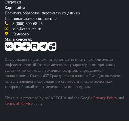
Отгрузки
Карта сайта
Политика обработки персональных данных
Пользовательское соглашение
8 (800) 300-68-25
sale@centr-teh.ru
Кемерово
Мы в соцсетях
Информация на данном интернет-сайте носит исключительно
информационный (ознакомительный) характер и ни при каких
условиях не является публичной офертой, определяемой
положениями Статьи 437 Гражданского кодекса РФ. Для получения
исчерпывающей информации о стоимости и характеристиках
товаров обращайтесь к менеджерам по продажам.
This site is protected by reCAPTCHA and the Google
Privacy Policy
and
Terms of Service
apply.