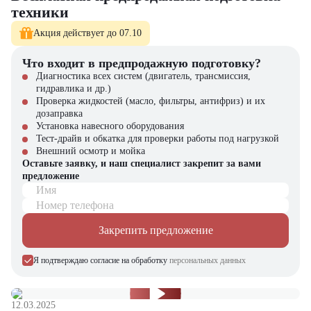
техники
Оригинальные запчасти в наличии
Акция действует до 07.10
Sitrak C7H 8×4 – максимальная производительность для вашего
бизнеса!
Что входит в предпродажную подготовку?
Диагностика всех систем (двигатель, трансмиссия,
гидравлика и др.)
Проверка жидкостей (масло, фильтры, антифриз) и их
дозаправка
Установка навесного оборудования
Тест-драйв и обкатка для проверки работы под нагрузкой
Внешний осмотр и мойка
Оставьте заявку, и наш специалист закрепит за вами
предложение
Имя
Номер телефона
Закрепить предложение
Я подтверждаю согласие на обработку
персональных данных
12.03.2025