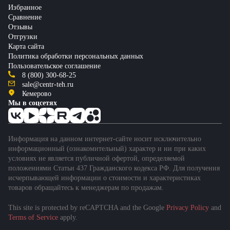
Избранное
Сравнение
Отзывы
Отгрузки
Карта сайта
Политика обработки персональных данных
Пользовательское соглашение
8 (800) 300-68-25
sale@centr-teh.ru
Кемерово
Мы в соцсетях
Информация на данном интернет-сайте носит исключительно
информационный (ознакомительный) характер и ни при каких
условиях не является публичной офертой, определяемой
положениями Статьи 437 Гражданского кодекса РФ. Для получения
исчерпывающей информации о стоимости и характеристиках
товаров обращайтесь к менеджерам по продажам.
This site is protected by reCAPTCHA and the Google
Privacy Policy
and
Подобрать спецтехнику
Terms of Service
apply.
за 1 минуту