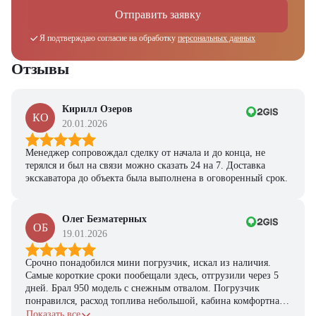
из наличия!
Отправить заявку
Ответьте на несколько вопросов — мы предоставим
персональную подборку моделей и лучшие условия
Я подтверждаю согласие на обработку
персональных данных
покупки
Отзывы
Получить предложение
Кирилл Озеров
КО
20.01.2026
Менеджер сопровождал сделку от начала и до конца, не
терялся и был на связи можно сказать 24 на 7. Доставка
экскаватора до объекта была выполнена в оговоренный срок.
Олег Безматерных
ОБ
19.01.2026
Срочно понадобился мини погрузчик, искал из наличия.
Самые короткие сроки пообещали здесь, отгрузили через 5
дней. Брал 950 модель с снежным отвалом. Погрузчик
понравился, расход топлива небольшой, кабина комфортная,
с задачами справляется.
Показать все