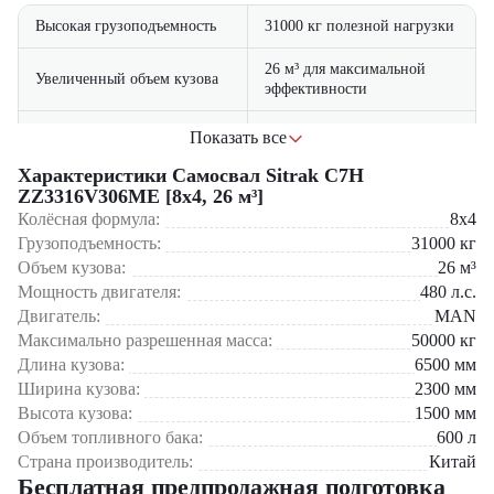
Высокая грузоподъемность
31000 кг полезной нагрузки
26 м³ для максимальной
Увеличенный объем кузова
эффективности
с увеличенным ресурсом
Показать все
Мощный двигатель
работы
Характеристики Самосвал Sitrak C7H
ZZ3316V306ME [8x4, 26 м³]
четыре ведущих оси для
Проходимость
сложных условий
Колёсная формула:
8x4
Сферы применения:
Грузоподъемность:
31000
кг
эргономичная кабина с
Объем кузова:
26
м³
Комфорт водителя
Карьерные и горнодобывающие работы
климат-контролем
Мощность двигателя:
480
л.с.
Строительство дорог и крупных объектов
Перевозка щебня, песка, грунта и других сыпучих материалов
Двигатель:
MAN
Промышленные и инфраструктурные проекты
Максимально разрешенная масса:
50000
кг
Длина кузова:
6500
мм
Самосвал Sitrak C7H ZZ3316V306ME [8×4, 26 м³] можно
Ширина кузова:
2300
мм
приобрести в компании «ЦТО» – официальном дилере
спецтехники. Мы предлагаем:
Высота кузова:
1500
мм
Объем топливного бака:
600
л
Новые самосвалы с полной гарантией
Страна производитель:
Китай
Гибкие условия лизинга
Бесплатная предпродажная подготовка
Профессиональное сервисное обслуживание