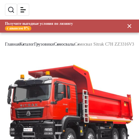
Получите выгодные условия по лизингу
с авансом 0%
Главная
Каталог
Грузовики
Самосвалы
Самосвал Sitrak C7H ZZ3316V306M