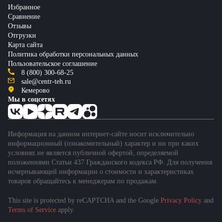
Избранное
Сравнение
Отзывы
Отгрузки
Карта сайта
Политика обработки персональных данных
Пользовательское соглашение
8 (800) 300-68-25
sale@centr-teh.ru
Кемерово
Мы в соцсетях
Информация на данном интернет-сайте носит исключительно
информационный (ознакомительный) характер и ни при каких
условиях не является публичной офертой, определяемой
положениями Статьи 437 Гражданского кодекса РФ. Для получения
исчерпывающей информации о стоимости и характеристиках
товаров обращайтесь к менеджерам по продажам.
This site is protected by reCAPTCHA and the Google
Privacy Policy
and
Terms of Service
apply.