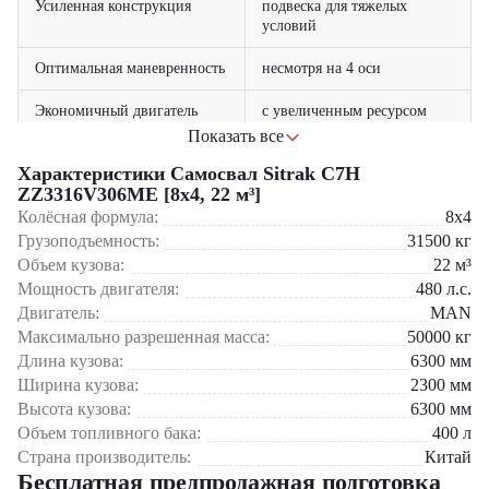
Усиленная конструкция
подвеска для тяжелых
условий
Оптимальная маневренность
несмотря на 4 оси
Экономичный двигатель
с увеличенным ресурсом
Показать все
система ABS и усиленные
Безопасность
Характеристики Самосвал Sitrak C7H
тормоза
ZZ3316V306ME [8x4, 22 м³]
Колёсная формула:
эргономичная кабина с
8x4
Комфорт оператора
шумоизоляцией
Грузоподъемность:
31500
кг
Объем кузова:
22
м³
Основные сферы применения:
Мощность двигателя:
480
л.с.
Двигатель:
MAN
Карьерные работы и добыча полезных ископаемых
Максимально разрешенная масса:
50000
кг
Строительство автомагистралей и крупных объектов
Длина кузова:
6300
мм
Перевозка песка, щебня, грунта
Ширина кузова:
2300
мм
Промышленные и инфраструктурные проекты
Высота кузова:
6300
мм
Самосвал Sitrak C7H ZZ3316V306ME [8×4, 22 м³] доступен в
Объем топливного бака:
400
л
компании «ЦТО» – официальном дилере спецтехники. Наши
Страна производитель:
Китай
преимущества:
Бесплатная предпродажная подготовка