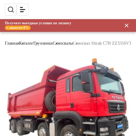
Получите выгодные условия по лизингу
с авансом 0%
Главная
Каталог
Грузовики
Самосвалы
Самосвал Sitrak C7H ZZ3316V306M