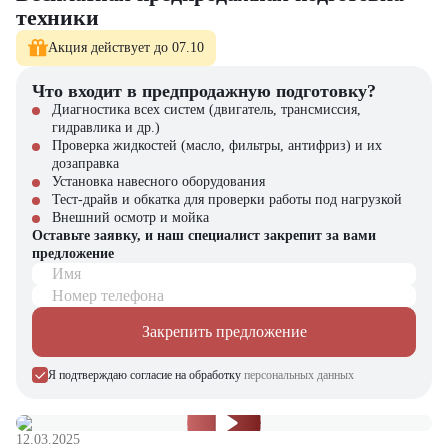
техники
Поставка новых машин с полной гарантией
Гибкие финансовые программы
Акция действует до 07.10
Собственный сервисный центр
Оригинальные запчасти в наличии
Что входит в предпродажную подготовку?
Sitrak C7H 8×4 – когда важны грузоподъемность и надежность!
Диагностика всех систем (двигатель, трансмиссия,
гидравлика и др.)
Проверка жидкостей (масло, фильтры, антифриз) и их
дозаправка
Установка навесного оборудования
Тест-драйв и обкатка для проверки работы под нагрузкой
Внешний осмотр и мойка
Оставьте заявку, и наш специалист закрепит за вами
предложение
Имя
Номер телефона
Закрепить предложение
Я подтверждаю согласие на обработку
персональных данных
12.03.2025