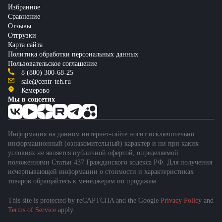
Избранное
Сравнение
Отзывы
Отгрузки
Карта сайта
Политика обработки персональных данных
Пользовательское соглашение
8 (800) 300-68-25
sale@centr-teh.ru
Кемерово
Мы в соцсетях
Информация на данном интернет-сайте носит исключительно
информационный (ознакомительный) характер и ни при каких
условиях не является публичной офертой, определяемой
положениями Статьи 437 Гражданского кодекса РФ. Для получения
исчерпывающей информации о стоимости и характеристиках
товаров обращайтесь к менеджерам по продажам.
This site is protected by reCAPTCHA and the Google
Privacy Policy
and
Подобрать спецтехнику
Terms of Service
apply.
за 1 минуту