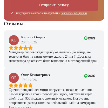
из наличия!
Отправить заявку
Ответьте на несколько вопросов — мы предоставим
персональную подборку моделей и лучшие условия
Я подтверждаю согласие на обработку
персональных данных
покупки
Отзывы
Получить предложение
Кирилл Озеров
КО
20.01.2026
Менеджер сопровождал сделку от начала и до конца, не
терялся и был на связи можно сказать 24 на 7. Доставка
экскаватора до объекта была выполнена в оговоренный срок.
Олег Безматерных
ОБ
19.01.2026
Срочно понадобился мини погрузчик, искал из наличия.
Самые короткие сроки пообещали здесь, отгрузили через 5
дней. Брал 950 модель с снежным отвалом. Погрузчик
понравился, расход топлива небольшой, кабина комфортная,
с задачами справляется.
Показать все