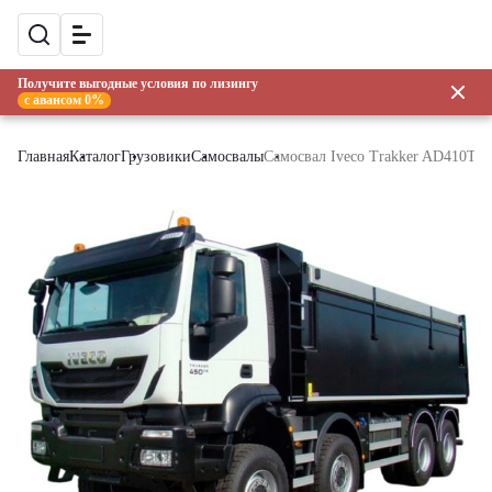
Получите выгодные условия по лизингу
с авансом 0%
Главная
Каталог
Грузовики
Самосвалы
Самосвал Iveco Trakker AD410T45