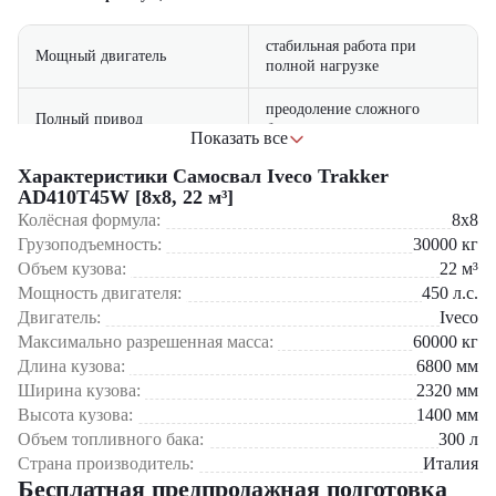
стабильная работа при
Мощный двигатель
полной нагрузке
преодоление сложного
Полный привод
бездорожья
Показать все
система EBS снижает расход
Характеристики Самосвал Iveco Trakker
Экономичность
топлива
AD410T45W [8x8, 22 м³]
Колёсная формула:
8x8
эргономичное рабочее место
Грузоподъемность:
30000
кг
Комфортная кабина
с климат-контролем
Объем кузова:
22
м³
Мощность двигателя:
450
л.с.
Сферы применения:
защищенное днище и
Долговечность
Двигатель:
Iveco
антикоррозийное покрытие
Горнодобывающая промышленность – разработка карьеров
Максимально разрешенная масса:
60000
кг
Крупное строительство – масштабные инфраструктурные
системы ESP, ABS, ASR и
Длина кузова:
6800
мм
Безопасность
проекты
интеллектуальный тормоз
Ширина кузова:
2320
мм
Нефтегазовая отрасль – работы на месторождениях
Высота кузова:
1400
мм
Специальные операции – военные и спасательные задачи
Тяжелые перевозки – транспортировка особо тяжелых грузов
Объем топливного бака:
300
л
Страна производитель:
Италия
Компания «ЦТО» – официальный дилер Iveco – предлагает
:
Бесплатная предпродажная подготовка