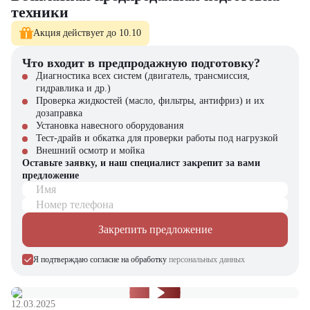
техники
Поставку новых самосвалов с полным пакетом документов
Расширенную гарантию 2 года или 300 000 км
Акция действует до 10.10
Круглосуточный сервис и выездную диагностику
Гибкие финансовые программы (лизинг/кредит)
Оригинальные запчасти со склада
Что входит в предпродажную подготовку?
Диагностика всех систем (двигатель, трансмиссия,
В каталоге «ЦТО» представлен полный модельный ряд Iveco, а
гидравлика и др.)
также:
Проверка жидкостей (масло, фильтры, антифриз) и их
дозаправка
Спецтехника для строительства
Установка навесного оборудования
Вилочные и складские погрузчики
Тест-драйв и обкатка для проверки работы под нагрузкой
Навесное оборудование
Внешний осмотр и мойка
Запасные части с гарантией
Оставьте заявку, и наш специалист закрепит за вами
предложение
Выбирайте итальянское качество – выбирайте «ЦТО»!
Имя
Номер телефона
Закрепить предложение
Я подтверждаю согласие на обработку
персональных данных
12.03.2025