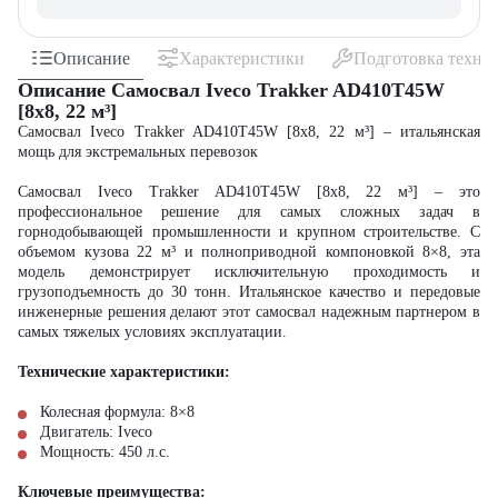
Описание
Характеристики
Подготовка техни
Описание Самосвал Iveco Trakker AD410T45W
[8x8, 22 м³]
Самосвал Iveco Trakker AD410T45W [8x8, 22 м³] – итальянская
мощь для экстремальных перевозок
Самосвал Iveco Trakker AD410T45W [8x8, 22 м³] – это
профессиональное решение для самых сложных задач в
горнодобывающей промышленности и крупном строительстве. С
объемом кузова 22 м³ и полноприводной компоновкой 8×8, эта
модель демонстрирует исключительную проходимость и
грузоподъемность до 30 тонн. Итальянское качество и передовые
инженерные решения делают этот самосвал надежным партнером в
самых тяжелых условиях эксплуатации.
Технические характеристики:
Колесная формула: 8×8
Двигатель: Iveco
Мощность: 450 л.с.
Ключевые преимущества: