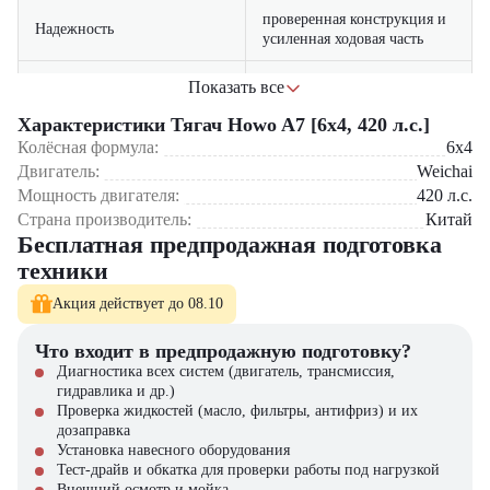
проверенная конструкция и
Надежность
усиленная ходовая часть
низкий расход топлива и
Показать все
Экономичность
доступное обслуживание
Характеристики Тягач Howo A7 [6x4, 420 л.с.]
улучшенная шумоизоляция
Колёсная формула:
6x4
Комфорт водителя
Сфера применения:
и эргономичная кабина
Двигатель:
Weichai
Мощность двигателя:
420
л.с.
Перевозка строительных материалов
совместимость с
Страна производитель:
Китай
Карьерные и сельскохозяйственные работы
Универсальность
различными типами
Бесплатная предпродажная подготовка
Междугородние грузоперевозки
полуприцепов
Работа с тяжелыми и негабаритными грузами
техники
Тягач Howo A7 [6×4, 420 л.с.] можно приобрести в
Акция действует до 08.10
компании «ЦТО» – официальном дилере спецтехники. Мы
предлагаем:
Что входит в предпродажную подготовку?
Диагностика всех систем (двигатель, трансмиссия,
Новые автомобили с гарантией
гидравлика и др.)
Гибкие условия лизинга
Проверка жидкостей (масло, фильтры, антифриз) и их
Сервисное обслуживание и оригинальные запчасти
дозаправка
Установка навесного оборудования
Howo A7 6×4 – мощность и надежность по доступной цене!
Тест-драйв и обкатка для проверки работы под нагрузкой
Внешний осмотр и мойка