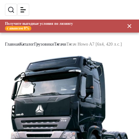
Получите выгодные условия по лизингу
с авансом 0%
Главная
Каталог
Грузовики
Тягачи
Тягач Howo A7 [6x4, 420 л.с.]