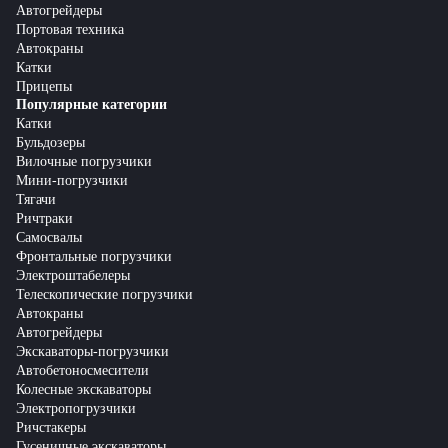
Автогрейдеры
Портовая техника
Автокраны
Катки
Прицепы
Популярные категории
Катки
Бульдозеры
Вилочные погрузчики
Мини-погрузчики
Тягачи
Ричтраки
Самосвалы
Фронтальные погрузчики
Электроштабелеры
Телескопические погрузчики
Автокраны
Автогрейдеры
Экскаваторы-погрузчики
Автобетоносмесители
Колесные экскаваторы
Электропогрузчики
Ричстакеры
Гусеничные экскаваторы