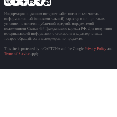
Информация на данном интернет-сайте носит исключительно
информационный (ознакомительный) характер и ни при каких
условиях не является публичной офертой, определяемой
положениями Статьи 437 Гражданского кодекса РФ. Для получения
исчерпывающей информации о стоимости и характеристиках
товаров обращайтесь к менеджерам по продажам.
This site is protected by reCAPTCHA and the Google
Privacy Policy
and
Terms of Service
apply.