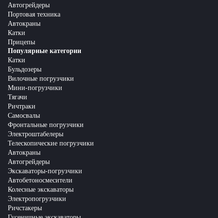
Автогрейдеры
Портовая техника
Автокраны
Катки
Прицепы
Популярные категории
Катки
Бульдозеры
Вилочные погрузчики
Мини-погрузчики
Тягачи
Ричтраки
Самосвалы
Фронтальные погрузчики
Электроштабелеры
Телескопические погрузчики
Автокраны
Автогрейдеры
Экскаваторы-погрузчики
Автобетоносмесители
Колесные экскаваторы
Электропогрузчики
Ричстакеры
Гусеничные экскаваторы