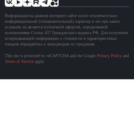
Информация на данном интернет-сайте носит исключительно
информационный (ознакомительный) характер и ни при каких
условиях не является публичной офертой, определяемой
положениями Статьи 437 Гражданского кодекса РФ. Для получения
исчерпывающей информации о стоимости и характеристиках
товаров обращайтесь к менеджерам по продажам.
This site is protected by reCAPTCHA and the Google
Privacy Policy
and
Terms of Service
apply.