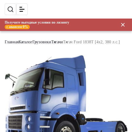
Получите выгодные условия по лизингу
с авансом 0%
Главная
Каталог
Грузовики
Тягачи
Тягач Ford 1838Т [4x2, 380 л.с.]