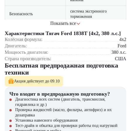
система экстренного
Безопасность
торможения
Показать все
увеличенные сервисные
Удобство обслуживания
Характеристики Тягач Ford 1838Т [4x2, 380 л.с.]
интервалы
Области применения:
Колёсная формула:
4x2
Двигатель:
Ford
Междугородние грузоперевозки
Мощность двигателя:
380
л.с.
Контейнерная логистика
Страна производитель:
США
Перевозка генеральных грузов
Бесплатная предпродажная подготовка
Работа с рефрижераторными полуприцепами
техники
Компания "ЦТО" как официальный дилер Ford Trucks
предлагает:
Акция действует до 09.10
Техническую поддержку 24/7
Что входит в предпродажную подготовку?
Оригинальные запчасти в наличии
Диагностика всех систем (двигатель, трансмиссия,
Программу лояльности для постоянных клиентов
гидравлика и др.)
Гибкие условия финансирования
Проверка жидкостей (масло, фильтры, антифриз) и их
дозаправка
Ford 1838Т - когда важны проверенная надежность и комфорт!
Установка навесного оборудования
Тест-драйв и обкатка для проверки работы под нагрузкой
Внешний осмотр и мойка