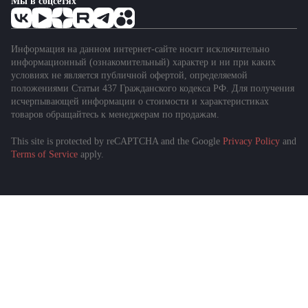
Мы в соцсетях
Информация на данном интернет-сайте носит исключительно
информационный (ознакомительный) характер и ни при каких
условиях не является публичной офертой, определяемой
положениями Статьи 437 Гражданского кодекса РФ. Для получения
исчерпывающей информации о стоимости и характеристиках
товаров обращайтесь к менеджерам по продажам.
This site is protected by reCAPTCHA and the Google
Privacy Policy
and
Terms of Service
apply.