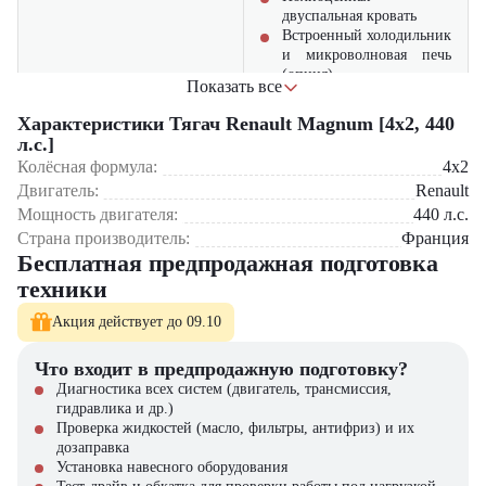
двуспальная кровать
Встроенный холодильник
и микроволновая печь
(опция)
Показать все
Двигатель с
Характеристики Тягач Renault Magnum [4x2, 440
увеличенным до 1,5 млн
л.с.]
Мощь и надежность
км ресурсом
Колёсная формула:
4x2
Усиленная рама с
Двигатель:
Renault
защитой от коррозии
Мощность двигателя:
440
л.с.
Страна производитель:
До 10% экономии
Франция
топлива благодаря
Бесплатная предпродажная подготовка
оптимизированной
техники
аэродинамике
Экономическая выгода
Сервисные интервалы
Акция действует до 09.10
150 000 км
Высокая ликвидность на
Что входит в предпродажную подготовку?
вторичном рынке
Диагностика всех систем (двигатель, трансмиссия,
гидравлика и др.)
Сферы применения:
Проверка жидкостей (масло, фильтры, антифриз) и их
дозаправка
Международные автоперевозки
Установка навесного оборудования
Перевозка ценных и хрупких грузов