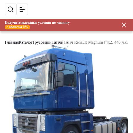
Получите выгодные условия по лизингу
с авансом 0%
Главная
Каталог
Грузовики
Тягачи
Тягач Renault Magnum [4x2, 440 л.с.]