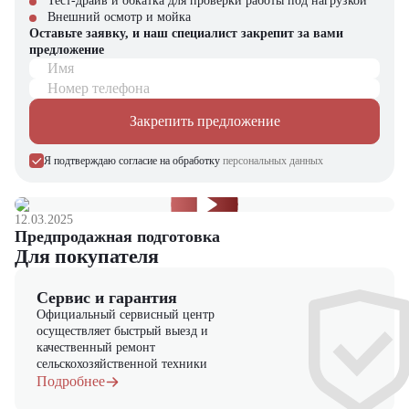
Тест-драйв и обкатка для проверки работы под нагрузкой
Рефрижераторные перевозки
Внешний осмотр и мойка
Работа в составе автопоездов
Оставьте заявку, и наш специалист закрепит за вами
предложение
Как официальный дилер Renault Trucks, мы предлагаем:
Имя
Номер телефона
Гарантию 2 года без ограничения пробега
Круглосуточную сервисную поддержку
Закрепить предложение
Renault Magnum – не просто грузовик, это стиль жизни настоящего
Я подтверждаю согласие на обработку
персональных данных
дальнобойщика!
12.03.2025
Предпродажная подготовка
Для покупателя
Сервис и гарантия
Официальный сервисный центр
осуществляет быстрый выезд и
качественный ремонт
сельскохозяйственной техники
Подробнее