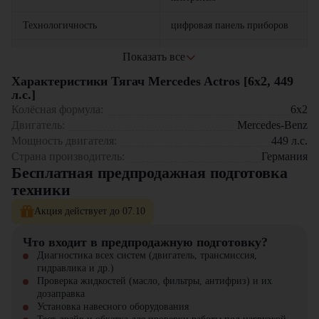
Технологичность
цифровая панель приборов
Надежность
интервал ТО до 150 000 км
Показать все
Характеристики Тягач Mercedes Actros [6x2, 449
Сферы применения:
л.с.]
Колёсная формула:
6x2
Международные автоперевозки
Двигатель:
Mercedes-Benz
Рефрижераторные перевозки
Контейнерная логистика
Мощность двигателя:
449
л.с.
Перевозка генеральных грузов
Страна производитель:
Германия
Бесплатная предпродажная подготовка
Тягач Mercedes-Benz Actros [6×2, 449 л.с.] доступен в
техники
компании «ЦТО» – официальном дилере Mercedes-Benz Trucks.
Акция действует до 07.10
Что входит в предпродажную подготовку?
Диагностика всех систем (двигатель, трансмиссия,
гидравлика и др.)
Проверка жидкостей (масло, фильтры, антифриз) и их
дозаправка
Установка навесного оборудования