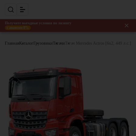
Получите выгодные условия по лизингу
с авансом 0%
Главная
Каталог
Грузовики
Тягачи
Тягач Mercedes Actros [6x2, 449 л.с.]