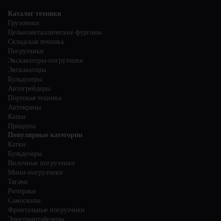
Каталог техники
Грузовики
Цельнометаллические фургоны
Складская техника
Погрузчики
Экскаваторы-погрузчики
Экскаваторы
Бульдозеры
Автогрейдеры
Портовая техника
Автокраны
Катки
Прицепы
Популярные категории
Катки
Бульдозеры
Вилочные погрузчики
Мини-погрузчики
Тягачи
Ричтраки
Самосвалы
Фронтальные погрузчики
Электроштабелеры