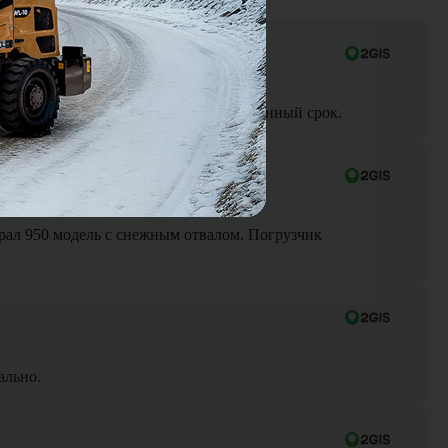
ра до объекта была выполнена в оговоренный срок.
Брал 950 модель с снежным отвалом. Погрузчик
ально.