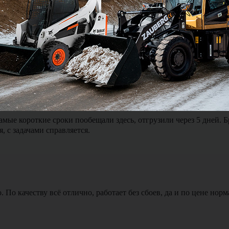
ялся и был на связи можно сказать 24 на 7. Доставка экскавато
мые короткие сроки пообещали здесь, отгрузили через 5 дней. 
, с задачами справляется.
По качеству всё отлично, работает без сбоев, да и по цене норм