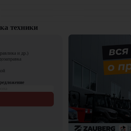
авторитетным тягачом в международных перевозках
вка техники
в
равлика и др.)
евозок
дозаправка
мфорта и надежности. Тягач Renault Magnum [4x2, 500 л.с.] 
кой
 эффективность перевозок и позволяет компаниям уверенно р
предложение
фона
пании «ЦТО». Мы являемся официальным дилером и предлагаем
хники, навесного оборудования и оригинальных запчастей.