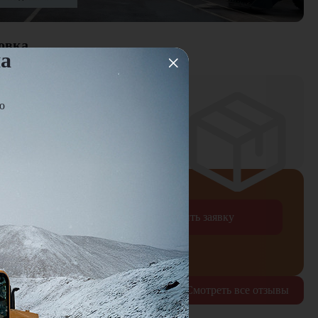
овка
на
ю
ней
оплаты
Отправить заявку
рждаю согласие на обработку
персональных данных
Смотреть все отзывы