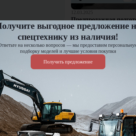
12.03.2025
Предпродажная подгот
олучите выгодное предложение 
спецтехнику из наличия!
Оплата и доставка
Ответьте на несколько вопросов — мы предоставим персональну
езд и
Доставка по России до 7 д
подборку моделей и лучшие условия покупки
Действует гибкая система 
Получить предложение
Подробнее
Я подтве