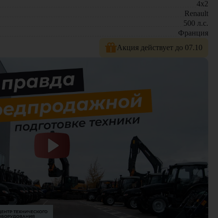
4x2
Renault
500
л.с.
Франция
Акция действует до 07.10
создан для длительной работы без перебоев, обеспечивает
азвивать логистику. Это оптимальное решение для бизнеса,
 только новые модели техники. На нашем сайте представлен