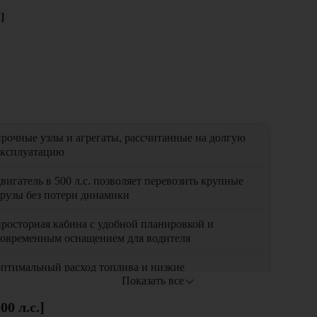
]
прочные узлы и агрегаты, рассчитанные на долгую
эксплуатацию
двигатель в 500 л.с. позволяет перевозить крупные
грузы без потери динамики
просторная кабина с удобной планировкой и
современным оснащением для водителя
оптимальный расход топлива и низкие
Показать все
эксплуатационные затраты
0 л.с.]
Renault Magnum является узнаваемым и