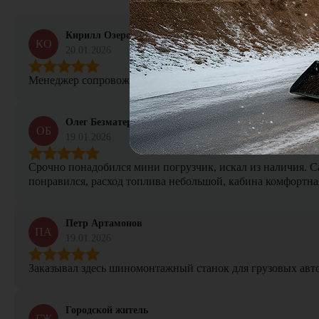
Кирилл Озеров
КО
20.01.2026
Менеджер сопровождал сделку от начала и до конца, не тер
Олег Безматерных
ОБ
19.01.2026
Срочно понадобился мини погрузчик, искал из наличия. Са
понравился, расход топлива небольшой, кабина комфортная
Петр Артамонов
ПА
19.01.2026
Заказывал здесь шиномонтажный станок для грузовых авто. 
Городской житель
ГЖ