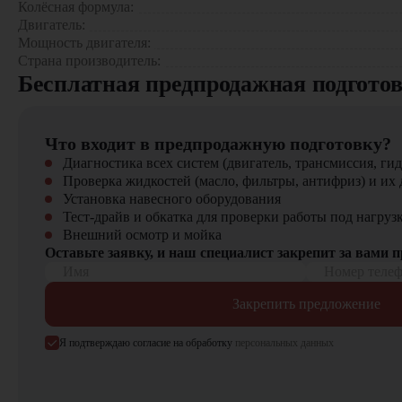
Престиж
Колёсная формула:
Двигатель:
Мощность двигателя:
Где применяется Тягач Renault Magnum [4x2, 500 л.с.]?
Страна производитель:
Бесплатная предпродажная подгото
Для международных и междугородних грузоперевозок
Для транспортировки тяжелых и крупногабаритных грузо
В логистических компаниях и транспортных холдингах
Что входит в предпродажную подготовку?
В промышленности для перевозки оборудования и сырья
В строительной сфере для доставки стройматериалов
Диагностика всех систем (двигатель, трансмиссия, гид
Для корпоративных автопарков с большими объемами пер
Проверка жидкостей (масло, фильтры, антифриз) и их 
Установка навесного оборудования
Покупка этого тягача – это выбор в пользу мощности, ко
Тест-драйв и обкатка для проверки работы под нагруз
экономичность и высокую производительность. Он повышает
Внешний осмотр и мойка
ориентированного на качество и долгосрочную выгоду.
Оставьте заявку, и наш специалист закрепит за вами 
Имя
Номер теле
Тягач Renault Magnum [4x2, 500 л.с.] можно купить в ком
Закрепить предложение
широкий выбор спецтехники, вилочной и малой складской те
Я подтверждаю согласие на обработку
персональных данных