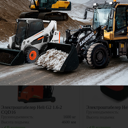
Цена по запросу
Цена по запросу
Узнать цену
Узнать 
Электроштабелер Heli G2 1.6-2
Электроштабелер He
CQD16
Грузоподъемность:
Грузоподъемность:
1600
кг
Высота подъема:
Высота подъема:
4600
мм
В наличии
В наличии