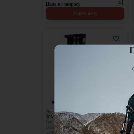
Цена по запросу
Узнать цену
П
Электроштабелер Lonking CDDB10-
30M с электроподъемом
Грузоподъемность:
1000
кг
Высота подъема:
3000
мм
В наличии