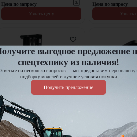
Цена по запросу
Цена по запросу
Узнать цену
Узнать 
олучите выгодное предложение 
спецтехнику из наличия!
Ответьте на несколько вопросов — мы предоставим персональну
подборку моделей и лучшие условия покупки
Получить предложение
Электроштабелер Lonking CDDB15-
Электроштабелер He
30M с электроподъемом
ZSM500 самоxодны
Грузоподъемность:
1500
кг
Грузоподъемность:
Высота подъема:
3000
мм
Высота подъема:
В наличии
В наличии