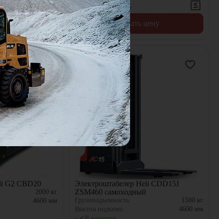
Цена по запросу
цену
Узнать цену
li G2 CBD20
Электроштабелер Heli CDD15J
ZSM460 самоxодный
2000
кг
Грузоподъемность:
1500
кг
4600
мм
Высота подъема:
4600
мм
В наличии