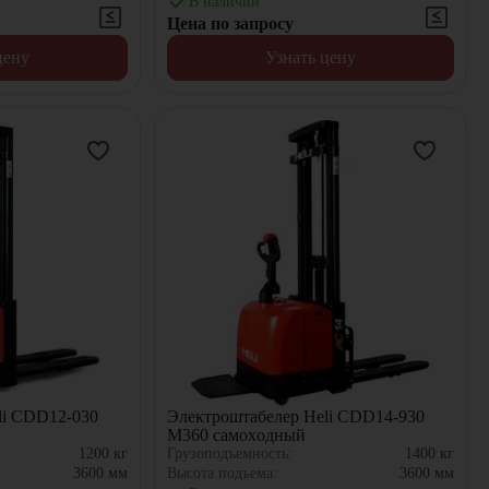
В наличии
Цена по запросу
цену
Узнать цену
li CDD12-030
Электроштабелер Heli CDD14-930
M360 самоxодный
1200
кг
Грузоподъемность:
1400
кг
3600
мм
Высота подъема:
3600
мм