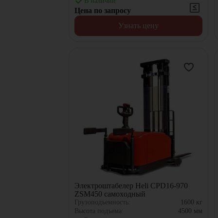
В наличии
Цена по запросу
Узнать цену
Электроштабелер Heli CPD16-970
ZSM450 самоxодный
Грузоподъемность:
1600
кг
Высота подъема:
4500
мм