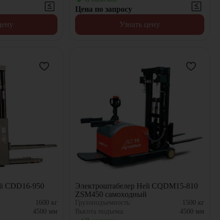
Цена по запросу
цену
Узнать цену
li CDD16-950
Электроштабелер Heli CQDM15-810
й
ZSM450 самоxодный
1600
кг
Грузоподъемность:
1500
кг
4500
мм
Высота подъема:
4500
мм