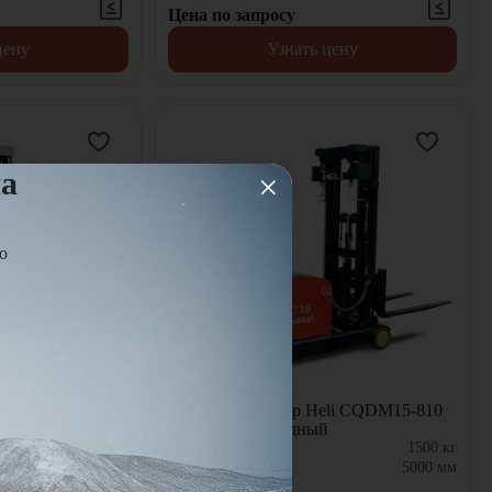
Цена по запросу
цену
Узнать цену
на
ю
li CDD16-950
Электроштабелер Heli CQDM15-810
й
ZSM500 самоxодный
1600
кг
Грузоподъемность:
1500
кг
5000
мм
Высота подъема:
5000
мм
В наличии