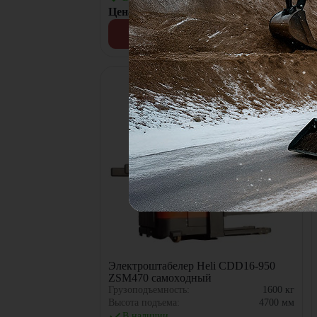
Цена по запросу
Узнать цену
Электроштабелер Heli CDD16-950
ZSM470 самоxодный
Грузоподъемность:
1600
кг
Высота подъема:
4700
мм
В наличии