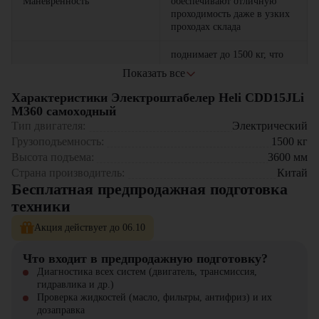
Маневренность
обеспечивают отличную
проходимость даже в узких
проходах склада
поднимает до 1500 кг, что
делает его идеальным для
Показать все
Грузоподъемность
выполнения большинства
складских задач
Характеристики Электроштабелер Heli CDD15JLi
M360 самоxодный
литий-ионные аккумуляторы
Где применяется Heli CDD15JLi M360?
Тип двигателя:
Электрический
позволяют снизить затраты
Грузоподъемность:
1500
кг
на энергоснабжение и
Крупные логистические центры - для круглосуточной работы
Экономичность
Высота подъема:
3600
мм
обслуживание по сравнению
Склады розничных сетей - интенсивная обработка
Страна производитель:
с традиционными
Китай
товаропотоков
аккумуляторами
Бесплатная предпродажная подготовка
Производственные предприятия - работа с тяжелыми грузами
Холодильные склады - стабильная работа при низких
техники
оснащен современными
температурах
системами защиты от
Фармацевтические комплексы - соответствие строгим
Акция действует до 06.10
перегрузки, торможением с
стандартам
Безопасность
регенерацией энергии и
Аэропорты и транспортные терминалы - надежность в условиях
Что входит в предпродажную подготовку?
антиоткатной системой для
жесткого графика
Диагностика всех систем (двигатель, трансмиссия,
безопасной работы
гидравлика и др.)
Почему стоит выбрать Heli CDD15JLi M360?
Проверка жидкостей (масло, фильтры, антифриз) и их
подходит для различных
дозаправка
Инновации - передовая литий-ионная технология питания
отраслей: складская