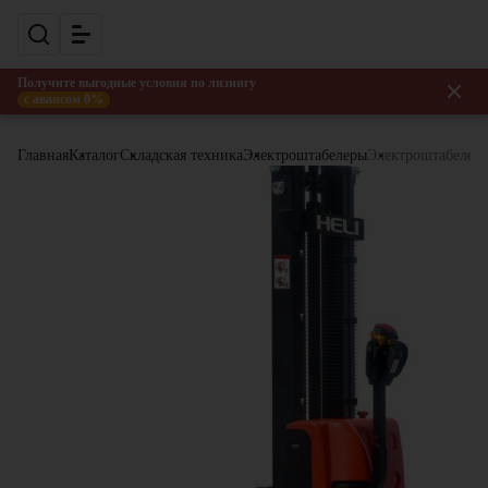
Получите выгодные условия по лизингу
с авансом 0%
Главная
Каталог
Складская техника
Электроштабелеры
Электроштабелер