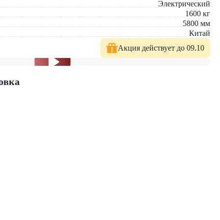
Электрический
1600
кг
5800
мм
Китай
Акция действует до 09.10
овка
. У нас вы найдете: широкий выбор спецтехники, вилочных
е консультации по выбору техники.