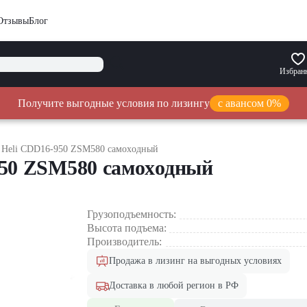
Отзывы
Блог
Избран
Получите выгодные условия по лизингу
с авансом 0%
 Heli CDD16-950 ZSM580 самоxодный
950 ZSM580 самоxодный
Грузоподъемность:
Высота подъема:
Производитель:
Продажа в лизинг на выгодных условиях
Доставка в любой регион в РФ