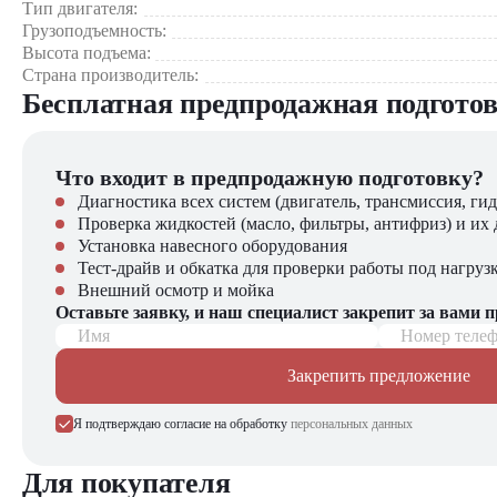
Тип двигателя:
Пищевые и фармацевтические производства
Грузоподъемность:
Высота подъема:
Почему стоит выбрать Heli CDD16-950 ZSM580?
Страна производитель:
Бесплатная предпродажная подгото
Производительность - оптимальное сочетание грузоподъем
Надежность - проверенная конструкция от лидера рынка
Комфорт - удобное рабочее место оператора
Что входит в предпродажную подготовку?
Экономичность - низкие эксплуатационные расходы
Техподдержка - доступность сервиса и запчастей
Диагностика всех систем (двигатель, трансмиссия, гид
Проверка жидкостей (масло, фильтры, антифриз) и их 
Компания "ЦТО" – официальный дилер техники Heli, предл
Установка навесного оборудования
погрузчиков, малой складской техники, навесного оборудова
Тест-драйв и обкатка для проверки работы под нагруз
Внешний осмотр и мойка
Оставьте заявку, и наш специалист закрепит за вами 
Имя
Номер теле
Закрепить предложение
Я подтверждаю согласие на обработку
персональных данных
Для покупателя