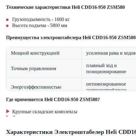
Технические характеристики Heli CDD16-950 ZSM580
Грузоподъемность - 1600 кг
Высота подъема - 5800 мм
Преимущества электроштабелера
Heli CDD16-950 ZSM580
Мощной конструкцией
усиленная рама и ходов
плавный ход и
Точным управлением
позиционирование
оптимизированное
Энергоэффективностью
энергопотребление
Где применяется Heli CDD16-950 ZSM580?
система автоматическо
Безопасностью
торможения
Крупные складские комплексы
Логистические распределительные центры
Производственные предприятия (металлургия, машиностр
Оптовые торговые базы
Характеристики Электроштабелер Heli CDD1
Сельскохозяйственные предприятия