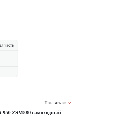
ая часть
го
Показать все
оение)
6-950 ZSM580 самоxодный