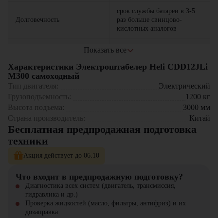
срок службы батареи в 3-5
Долговечность
раз больше свинцово-
кислотных аналогов
возможность подзарядки в
Показать все
Быстрая зарядка
любое время без памяти
эффекта
Характеристики Электроштабелер Heli CDD12JLi
M300 самоxодный
нулевые выбросы и низкий
Тип двигателя:
Электрический
Экологичность
уровень шума
Грузоподъемность:
1200
кг
Высота подъема:
3000
мм
эргономичная рукоятка
Удобство
Страна производитель:
Китай
управления с ЖК-дисплеем
Бесплатная предпродажная подготовка
техники
Где применяется Heli CDD12JLi M300?
Акция действует до 06.10
Складские комплексы и логистические центры
Торговые залы гипермаркетов
Что входит в предпродажную подготовку?
Производственные цеха и промышленные предприятия
Диагностика всех систем (двигатель, трансмиссия,
Фармацевтические и пищевые производства
гидравлика и др.)
Сельскохозяйственные предприятия
Проверка жидкостей (масло, фильтры, антифриз) и их
Оптовые распределительные базы
дозаправка