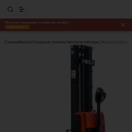
Получите выгодные условия по лизингу
с авансом 0%
Главная
Каталог
Складская техника
Электроштабелеры
Электроштабелер