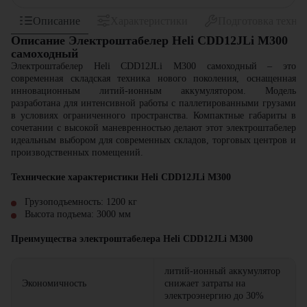
Описание
Характеристики
Подготовка техни
Описание Электроштабелер Heli CDD12JLi M300
самоxодный
Электроштабелер Heli CDD12JLi M300 самоходный – это
современная складская техника нового поколения, оснащенная
инновационным литий-ионным аккумулятором. Модель
разработана для интенсивной работы с паллетированными грузами
в условиях ограниченного пространства. Компактные габариты в
сочетании с высокой маневренностью делают этот электроштабелер
идеальным выбором для современных складов, торговых центров и
производственных помещений.
Технические характеристики Heli CDD12JLi M300
Грузоподъемность: 1200 кг
Высота подъема: 3000 мм
Преимущества электроштабелера
Heli CDD12JLi M300
литий-ионный аккумулятор
Экономичность
снижает затраты на
электроэнергию до 30%