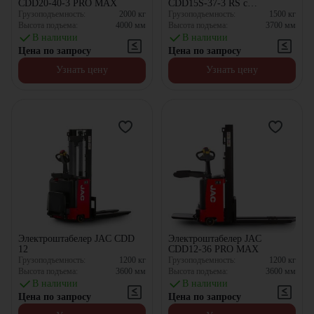
CDD20-40-3 PRO MAX
CDD15S-37-3 RS с
выдвижной мачтой
Грузоподъемность:
2000
кг
Грузоподъемность:
1500
кг
Высота подъема:
4000
мм
Высота подъема:
3700
мм
В наличии
В наличии
Цена по запросу
Цена по запросу
Узнать цену
Узнать цену
Электроштабелер JAC CDD
Электроштабелер JAC
12
CDD12-36 PRO MAX
Грузоподъемность:
1200
кг
Грузоподъемность:
1200
кг
Высота подъема:
3600
мм
Высота подъема:
3600
мм
В наличии
В наличии
Цена по запросу
Цена по запросу