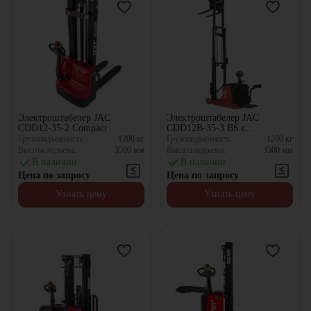
Электроштабелер JAC
Электроштабелер JAC
CDD12-35-2 Compact
CDD12B-35-3 BS с
противовесом
Грузоподъемность:
1200
кг
Грузоподъемность:
1200
кг
Высота подъема:
3500
мм
Высота подъема:
3500
мм
В наличии
В наличии
Цена по запросу
Цена по запросу
Узнать цену
Узнать цену