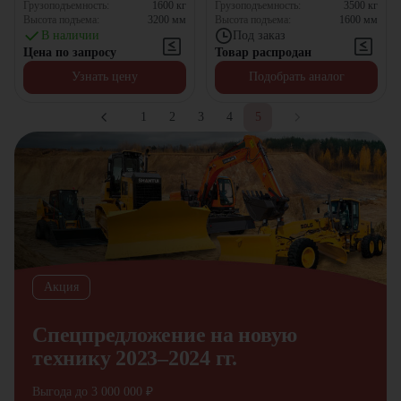
Грузоподъемность:
1600
кг
Грузоподъемность:
3500
кг
Высота подъема:
3200
мм
Высота подъема:
1600
мм
В наличии
Под заказ
Цена по запросу
Товар распродан
Узнать цену
Подобрать аналог
1
2
3
4
5
Акция
Спецпредложение на новую
технику 2023–2024 гг.
Выгода до 3 000 000 ₽