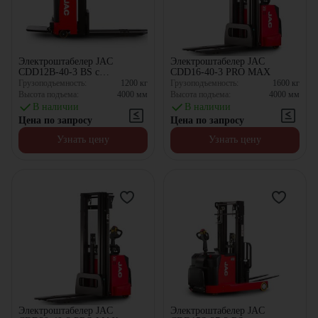
Электроштабелер JAC
Электроштабелер JAC
CDD12B-40-3 BS с
CDD16-40-3 PRO MAX
противовесом
Грузоподъемность:
1200
кг
Грузоподъемность:
1600
кг
Высота подъема:
4000
мм
Высота подъема:
4000
мм
В наличии
В наличии
Цена по запросу
Цена по запросу
Узнать цену
Узнать цену
Электроштабелер JAC
Электроштабелер JAC