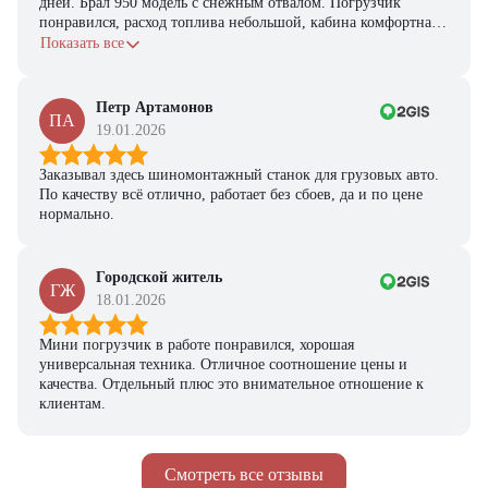
дней. Брал 950 модель с снежным отвалом. Погрузчик
понравился, расход топлива небольшой, кабина комфортная,
Ответьте на несколько вопросов — мы предоставим
с задачами справляется.
персональную подборку моделей и лучшие условия
Показать все
покупки
Получить предложение
Петр Артамонов
ПА
19.01.2026
Заказывал здесь шиномонтажный станок для грузовых авто.
По качеству всё отлично, работает без сбоев, да и по цене
нормально.
Городской житель
ГЖ
18.01.2026
Мини погрузчик в работе понравился, хорошая
универсальная техника. Отличное соотношение цены и
качества. Отдельный плюс это внимательное отношение к
клиентам.
Смотреть все отзывы