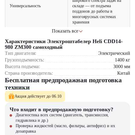
широкого спектра задач на
Универсальность
складе — от подъема
поддонов до работы в
многоярусных системах
хранения
Показать все
узкая конструкция и малый
радиус поворота
Характеристики Электроштабелер Heli CDD14-
обеспечивают отличную
980 ZM300 самоxодный
Компактность
маневренность даже в самых
Тип двигателя:
Электрический
тесных проходах и
Грузоподъемность:
1400
кг
ограниченных зонах
Высота подъема:
3000
мм
Страна производитель:
электропривод
Китай
передвижения снижает
Бесплатная предпродажная подготовка
Где применяется Heli CDD14-980 ZM300?
физическую нагрузку на
техники
Самоходность
оператора и ускоряет
Логистические комплексы и распределительные центры
процесс перемещения
Производственные предприятия (металлообработка,
Акция действует до 06.10
грузов по складу
машиностроение)
Крупнооптовые торговые базы
Что входит в предпродажную подготовку?
система плавного
Фармацевтические и пищевые производства
Диагностика всех систем (двигатель, трансмиссия,
управления подъёмом и
Сельскохозяйственные предприятия и элеваторы
гидравлика и др.)
опусканием позволяет
Точность
Проверка жидкостей (масло, фильтры, антифриз) и их
безопасно и точно
Почему стоит выбрать Heli CDD14-980 ZM300?
дозаправка
размещать грузы на нужной