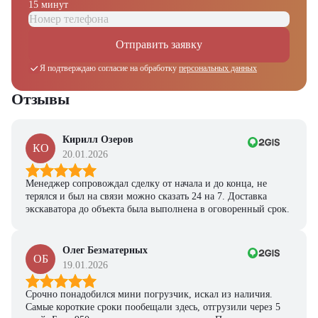
15 минут
Отправить заявку
Я подтверждаю согласие на обработку
персональных данных
Отзывы
Кирилл Озеров
КО
20.01.2026
Менеджер сопровождал сделку от начала и до конца, не
терялся и был на связи можно сказать 24 на 7. Доставка
экскаватора до объекта была выполнена в оговоренный срок.
Олег Безматерных
ОБ
19.01.2026
Получите выгодное
Срочно понадобился мини погрузчик, искал из наличия.
предложение на спецтехнику
Самые короткие сроки пообещали здесь, отгрузили через 5
из наличия!