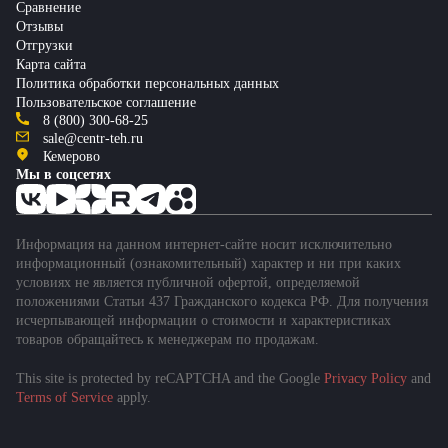
Сравнение
Отзывы
Отгрузки
Карта сайта
Политика обработки персональных данных
Пользовательское соглашение
8 (800) 300-68-25
sale@centr-teh.ru
Кемерово
Мы в соцсетях
Информация на данном интернет-сайте носит исключительно
информационный (ознакомительный) характер и ни при каких
условиях не является публичной офертой, определяемой
положениями Статьи 437 Гражданского кодекса РФ. Для получения
исчерпывающей информации о стоимости и характеристиках
товаров обращайтесь к менеджерам по продажам.
This site is protected by reCAPTCHA and the Google
Privacy Policy
and
Подобрать спецтехнику
Terms of Service
apply.
за 1 минуту