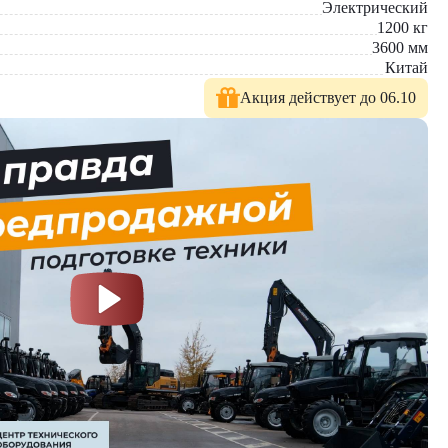
Электрический
1200
кг
3600
мм
Китай
Акция действует до 06.10
щениях и на экологически чувствительных объектах
дственных площадках и в распределительных центрах
. У нас вы найдете: широкий выбор спецтехники, вилочных
е консультации по выбору техники.