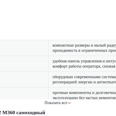
компактные размеры и малый ради
проходимость в ограниченных прос
удобная панель управления и инт
комфорт работы оператора, снижая
оборудован современными система
регенерацией энергии и антиоткат
прочные компоненты и долговечна
эксплуатацию без частых ремонтов
Показать все
электрический привод снижает ра
2 M360 самоxодный
с моделями на ДВС, а также умень