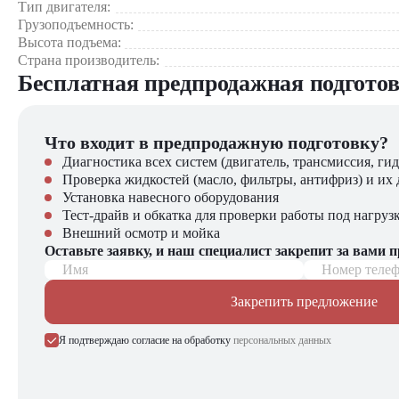
Тип двигателя:
Грузоподъемность:
Где применяется Heli CDD12 M360?
Высота подъема:
Страна производитель:
Склады розничных сетей – для оперативной выкладки тов
Бесплатная предпродажная подгото
Логистические центры – обработка паллетированных груз
Производственные предприятия – перемещение сырья и г
Фармацевтические склады – работа в условиях повышенн
Что входит в предпродажную подготовку?
Малые и средние склады – оптимальное решение для огра
Диагностика всех систем (двигатель, трансмиссия, гид
Почему стоит выбрать Heli CDD12 M360?
Проверка жидкостей (масло, фильтры, антифриз) и их 
Установка навесного оборудования
Точность — Плавное подъём и опускание груза обеспечив
Тест-драйв и обкатка для проверки работы под нагруз
Экологичность — Отсутствие выхлопных газов и низкий у
Внешний осмотр и мойка
Скорость — Быстрое перемещение и подъём груза ускоряю
Оставьте заявку, и наш специалист закрепит за вами 
Универсальность — Подходит для применения в различных 
Имя
Номер теле
Закрепить предложение
Компания "ЦТО" – официальный дилер техники Heli, предл
погрузчиков, малой складской техники, навесного оборудова
Я подтверждаю согласие на обработку
персональных данных