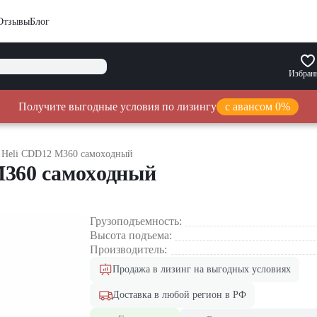
Отзывы
Блог
Избран
Получите выгодные условия по лизингу
с авансом 0%
 Heli CDD12 M360 самоxодный
M360 самоxодный
Грузоподъемность:
Высота подъема:
Производитель:
Продажа в лизинг на выгодных условиях
Доставка в любой регион в РФ