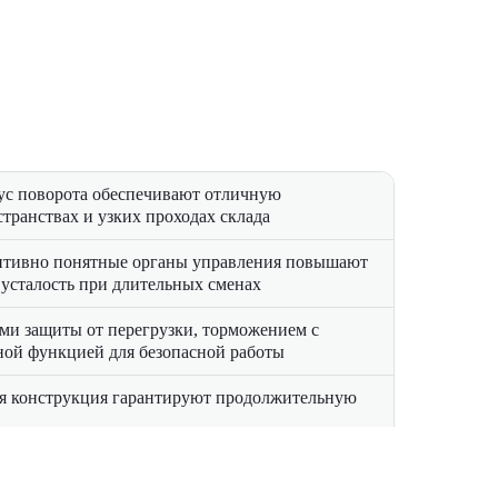
ус поворота обеспечивают отличную
транствах и узких проходах склада
уитивно понятные органы управления повышают
 усталость при длительных сменах
ми защиты от перегрузки, торможением с
ной функцией для безопасной работы
я конструкция гарантируют продолжительную
сходы на обслуживание и топливо по сравнению
шает энергозатраты