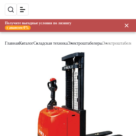
Получите выгодные условия по лизингу
с авансом 0%
Главная
Каталог
Складская техника
Электроштабелеры
Электроштабелер