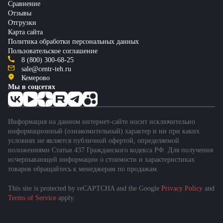
Сравнение
Отзывы
Отгрузки
Карта сайта
Политика обработки персональных данных
Пользовательское соглашение
8 (800) 300-68-25
sale@centr-teh.ru
Кемерово
Мы в соцсетях
Информация на данном интернет-сайте носит исключительно
информационный (ознакомительный) характер и ни при каких
условиях не является публичной офертой, определяемой
положениями Статьи 437 Гражданского кодекса РФ. Для получения
исчерпывающей информации о стоимости и характеристиках
товаров обращайтесь к менеджерам по продажам.
This site is protected by reCAPTCHA and the Google
Privacy Policy
and
Terms of Service
apply.