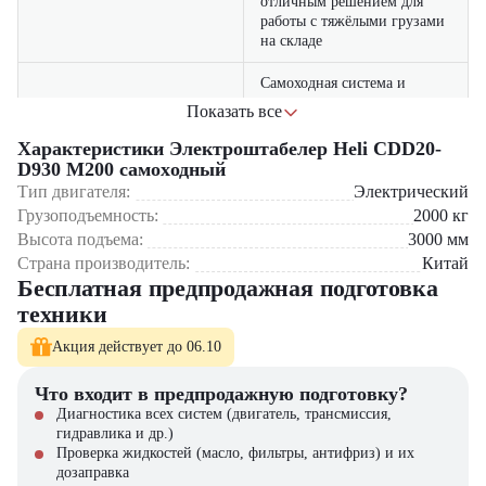
отличным решением для
работы с тяжёлыми грузами
на складе
Самоходная система и
эргономичная рукоятка
Показать все
обеспечивают лёгкое и
Управляемость
точное управление, снижая
Характеристики Электроштабелер Heli CDD20-
нагрузку на оператора и
D930 M200 самоxодный
повышая
Тип двигателя:
Электрический
производительность
Грузоподъемность:
2000
кг
Высота подъема:
3000
мм
Узкая конструкция и малый
Страна производитель:
радиус разворота позволяют
Китай
эффективно использовать
Бесплатная предпродажная подготовка
Компактность
штабелер в ограниченном
техники
пространстве и между
Где применяется Heli CDD20-D930 M200?
стеллажами
Акция действует до 06.10
Крупные логистические хабы с высоким грузооборотом
Производственные предприятия тяжелой промышленности
Прочная рама, качественные
Что входит в предпродажную подготовку?
Склады строительных материалов и оборудования
узлы и современная
Диагностика всех систем (двигатель, трансмиссия,
Сельскохозяйственные комплексы с объемными грузами
электроника обеспечивают
гидравлика и др.)
Оптовые распределительные центры категории А+
Надёжность
долговечную и
Проверка жидкостей (масло, фильтры, антифриз) и их
бесперебойную работу в
дозаправка
Почему стоит выбрать Heli CDD20-D930 M200?
условиях интенсивной