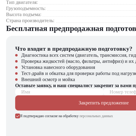
Тип двигателя:
Где применяется Heli CDD15J ZSM460?
Грузоподъемность:
Высота подъема:
Крупные логистические хабы – обработка 120+ паллет в с
Страна производитель:
Металлургические предприятия – работа с тяжелыми груз
Бесплатная предпродажная подгото
Холодильные комплексы – стабильная работа при -30°С
Автомобильные заводы – транспортировка узлов и агрегат
Склады строительных материалов – перемещение тяжелых
Что входит в предпродажную подготовку?
Портовые терминалы – обработка контейнерных грузов
Диагностика всех систем (двигатель, трансмиссия, гид
Почему стоит выбрать Heli CDD15J ZSM460?
Проверка жидкостей (масло, фильтры, антифриз) и их 
Установка навесного оборудования
Точность — Плавное управление подъёмом и опусканием ви
Тест-драйв и обкатка для проверки работы под нагруз
Экономичность — Электрический привод снижает эксплуа
Внешний осмотр и мойка
Универсальность — Подходит для различных применений: 
Оставьте заявку, и наш специалист закрепит за вами 
Имя
Номер теле
Компания "ЦТО" – официальный дилер техники Heli, предл
Закрепить предложение
погрузчиков, малой складской техники, навесного оборудова
Я подтверждаю согласие на обработку
персональных данных