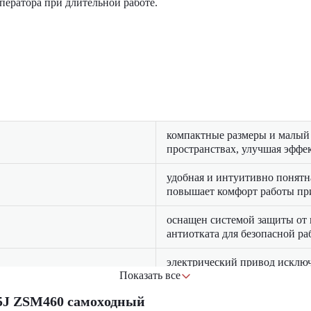
ератора при длительной работе.
компактные размеры и малый 
пространствах, улучшая эффе
удобная и интуитивно понятн
повышает комфорт работы пр
оснащен системой защиты от
антиотката для безопасной р
электрический привод исключ
Показать все
устройство идеальным для ра
чувствительных зонах
5J ZSM460 самоxодный