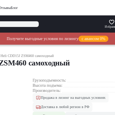
Отзывы
Блог
Избран
Получите выгодные условия по лизингу
с авансом 0%
 Heli CDD15J ZSM460 самоxодный
 ZSM460 самоxодный
Грузоподъемность:
Высота подъема:
Производитель:
Продажа в лизинг на выгодных условиях
Доставка в любой регион в РФ