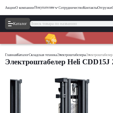
Покупателям
Акции
О компании
Сотрудничество
Контакты
Отгрузки
Каталог
Главная
Каталог
Складская техника
Электроштабелеры
Электроштабелер
Электроштабелер Heli CDD15J