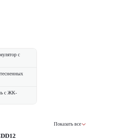
мулятор с
 стесненных
ь с ЖК-
кция основных
Показать все
ского
CDD12