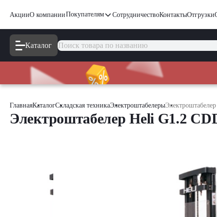
Покупателям
Акции
О компании
Сотрудничество
Контакты
Отгрузки
Каталог
Главная
Каталог
Складская техника
Электроштабелеры
Электроштабелер
Электроштабелер Heli G1.2 CD