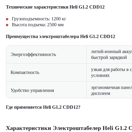
Технические характеристики Heli G1.2 CDD12
Грузоподъемность: 1200 кг
Высота подъема: 2500 мм
Преимущества электроштабелера
Heli G1.2 CDD12
литий-ионный акку
Энергоэффективность
быстрой зарядкой
узкая для работы в
Компактность
условиях
эргономичная панел
Удобство управления
дисплеем
усиленная констру
Где применяется Heli G1.2 CDD12?
Надежность
узлов
Складские комплексы средней площади
система автоматиче
Логистические распределительные центры
Безопасность
Характеристики Электроштабелер Heli G1.2 
торможения
Производственные цеха промышленных предприятий