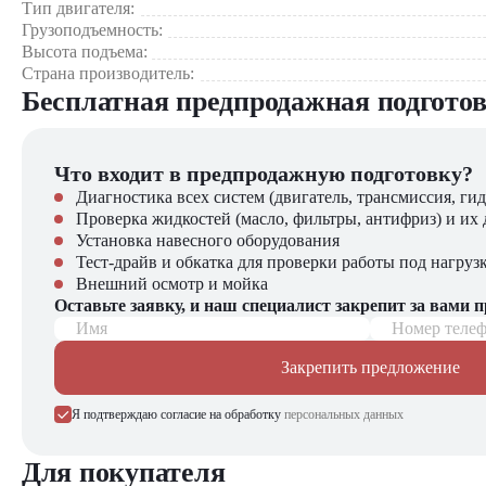
Тип двигателя:
Оптовые торговые базы
Грузоподъемность:
Фармацевтические склады
Высота подъема:
Сельскохозяйственные предприятия
Страна производитель:
Бесплатная предпродажная подгото
Почему стоит выбрать Heli G1.2 CDD12?
Технологичность – инновационная литий-ионная батарея
Универсальность – оптимальные параметры для большинст
Что входит в предпродажную подготовку?
Маневренность – компактные габариты для работы в узких
Диагностика всех систем (двигатель, трансмиссия, гид
Надежность – проверенная конструкция от лидера рынка
Проверка жидкостей (масло, фильтры, антифриз) и их 
Экономичность – низкие затраты на обслуживание
Установка навесного оборудования
Сервис – доступность запчастей и технической поддержки
Тест-драйв и обкатка для проверки работы под нагруз
Внешний осмотр и мойка
Компания "ЦТО" – официальный дилер техники Heli, предл
Оставьте заявку, и наш специалист закрепит за вами 
погрузчиков, малой складской техники, навесного оборудова
Имя
Номер теле
Закрепить предложение
Я подтверждаю согласие на обработку
персональных данных
Для покупателя