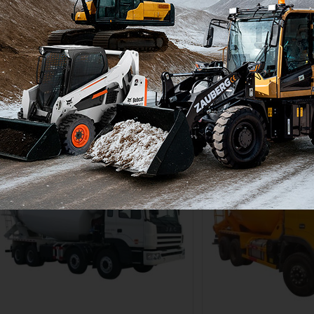
HFC5311GJBKR1K3 [8x4, 10 м³]
HFC5310GJBLKR1T [8
Колёсная формула:
8x4
Колёсная формула:
Мощность двигателя:
290
л.с.
Мощность двигателя:
Двигатель:
Weichai
Двигатель:
В наличии
В наличии
Цена по запросу
Цена по запросу
Узнать цену
Узнать 