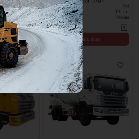
x4, 10 м³]
HFC5310GJBT [8x4, 10 м³]
8x4
Колёсная формула:
8x4
376
л.с.
Мощность двигателя:
376
л.с.
Weichai
Двигатель:
Weichai
В наличии
Цена по запросу
цену
Узнать цену