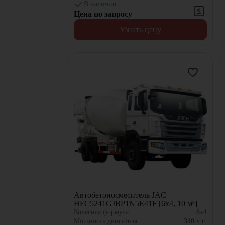
В наличии
Цена по запросу
Узнать цену
Автобетоносмеситель JAC
HFC5241GJBP1N5E41F [6x4, 10 м³]
Колёсная формула:
6x4
Мощность двигателя:
340
л.с.