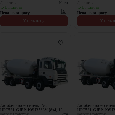
Двигатель:
Howo
Двигатель:
В наличии
В наличии
Цена по запросу
Цена по запросу
Узнать цену
Узнать 
Автобетоносмеситель JAC
Автобетоносмесител
HFC5311GJBP1K6H35S3V [8x4, 12
HFC5311GJBP1K6H32F
м³]
Колёсная формула:
8x4
Колёсная формула: