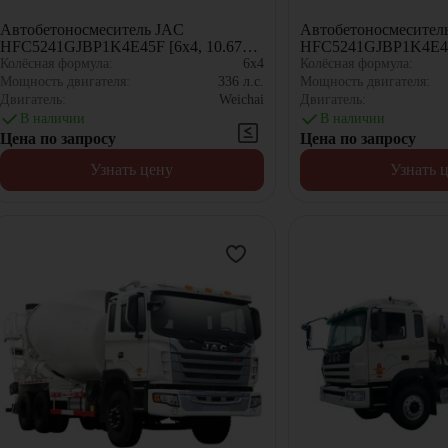
Автобетоносмеситель JAC
Автобетоносмесител
HFC5241GJBP1K4E45F [6x4, 10.67
HFC5241GJBP1K4E43F
м³]
м³]
Колёсная формула:
6x4
Колёсная формула:
Мощность двигателя:
336
л.с.
Мощность двигателя:
Двигатель:
Weichai
Двигатель:
В наличии
В наличии
Цена по запросу
Цена по запросу
Узнать цену
Узнать 