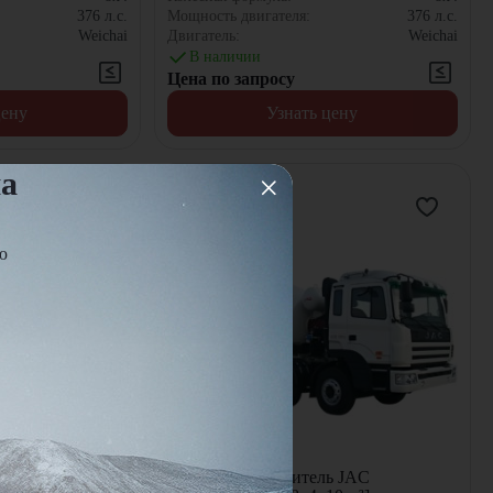
376
л.с.
Мощность двигателя:
376
л.с.
Weichai
Двигатель:
Weichai
В наличии
Цена по запросу
цену
Узнать цену
на
ю
ь JAC
Автобетоносмеситель JAC