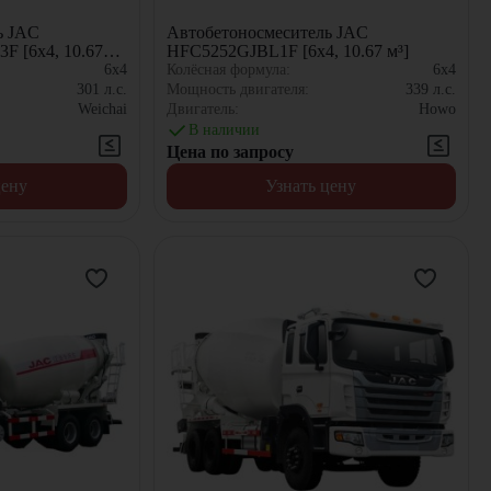
ь JAC
Автобетоносмеситель JAC
 [6x4, 10.67
HFC5252GJBL1F [6x4, 10.67 м³]
6x4
Колёсная формула:
6x4
301
л.с.
Мощность двигателя:
339
л.с.
Weichai
Двигатель:
Howo
В наличии
Цена по запросу
цену
Узнать цену