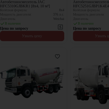
Автобетоносмеситель JAC
Автобетоносмесител
HFC5310GJBKR1 [8x4, 10 м³]
HFC5251GJBP1K4E41S
м³]
Колёсная формула:
8x4
Колёсная формула:
Мощность двигателя:
376
л.с.
Мощность двигателя:
Двигатель:
Weichai
Двигатель:
В наличии
В наличии
Цена по запросу
Цена по запросу
Узнать цену
Узнать 