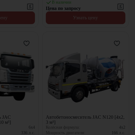
В наличии
Цена по запросу
цену
Узнать цену
ь JAC
Автобетоносмеситель JAC N120 [4x2,
0 м³]
3 м³]
6x4
Колёсная формула:
4x2
336
л.с.
Мощность двигателя:
166
л.с.