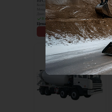
HFC5310GJBLKR1K3 [8x4, 10 м³]
Колёсная формула:
8x4
Мощность двигателя:
376
л.с.
Двигатель:
Weichai
В наличии
Цена по запросу
Узнать цену