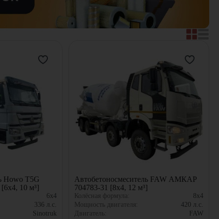
ь Howo T5G
Автобетоносмеситель FAW АМКАР
6x4, 10 м³]
704783-31 [8x4, 12 м³]
6x4
Колёсная формула:
8x4
336
л.с.
Мощность двигателя:
420
л.с.
Sinotruk
Двигатель:
FAW