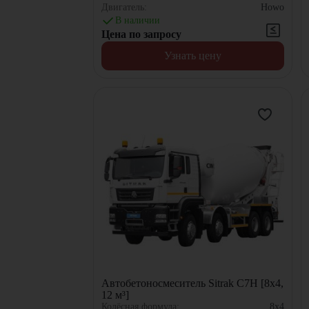
Двигатель:
Howo
В наличии
Цена по запросу
Узнать цену
Автобетоносмеситель Sitrak C7H [8x4,
12 м³]
Колёсная формула:
8x4