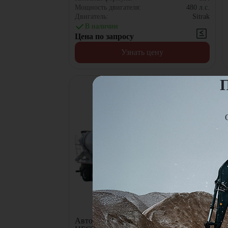
Мощность двигателя:
480
л.с.
Двигатель:
Sitrak
В наличии
Цена по запросу
Узнать цену
П
Автобетоносмеситель JAC