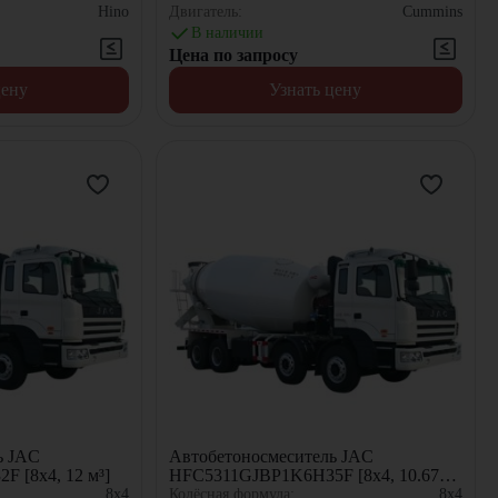
Hino
Двигатель:
Cummins
В наличии
Цена по запросу
цену
Узнать цену
ь JAC
Автобетоносмеситель JAC
 [8x4, 12 м³]
HFC5311GJBP1K6H35F [8x4, 10.67
м³]
8x4
Колёсная формула:
8x4