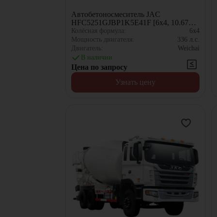
Автобетоносмеситель JAC
HFC5251GJBP1K5E41F [6x4, 10.67
м³]
Колёсная формула:
6x4
Мощность двигателя:
336
л.с.
Двигатель:
Weichai
В наличии
Цена по запросу
Узнать цену