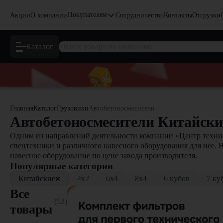
Покупателям
Акции
О компании
Сотрудничество
Контакты
Отгрузки
Каталог
Главная
Каталог
Грузовики
Автобетоносмесители
Автобетоносмесители Китайски
Одним из направлений деятельности компании «Центр технич
спецтехники и различного навесного оборудования для нее. 
навесное оборудование по цене завода производителя.
Популярные категории
Китайские
4x2
6x4
8x4
6 кубов
7 ку
Все
(52)
товары