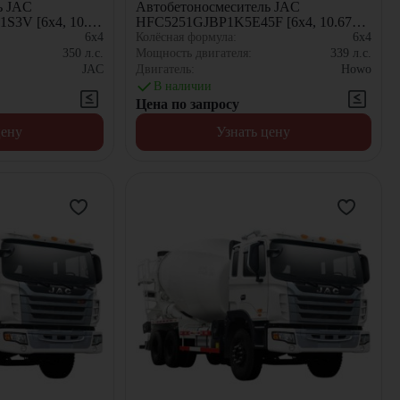
ь JAC
Автобетоносмеситель JAC
3V [6x4, 10.67
HFC5251GJBP1K5E45F [6x4, 10.67
м³]
6x4
Колёсная формула:
6x4
350
л.с.
Мощность двигателя:
339
л.с.
JAC
Двигатель:
Howo
В наличии
Цена по запросу
цену
Узнать цену