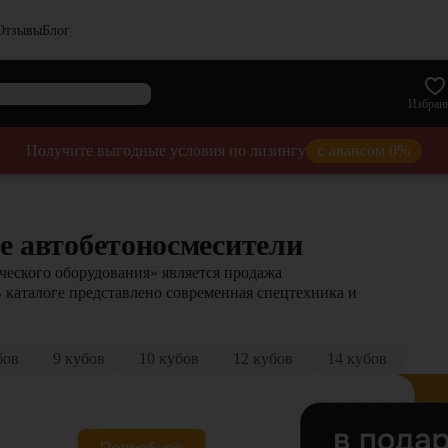
Отзывы
Блог
Избран
Получите выгодные условия по лизингу
с авансом 0%
е автобетоносмесители
еского оборудования» является продажа
В каталоге представлено современная спецтехника и
бов
9 кубов
10 кубов
12 кубов
14 кубов