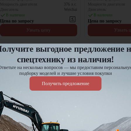
Мощность двигателя:
376
л.с.
Мощность двигателя:
Двигатель:
Weichai
Двигатель:
В наличии
В наличии
Цена по запросу
Цена по запросу
Узнать цену
Узнать 
олучите выгодное предложение 
спецтехнику из наличия!
Ответьте на несколько вопросов — мы предоставим персональну
подборку моделей и лучшие условия покупки
Получить предложение
Автобетоносмеситель JAC
Автобетоносмесител