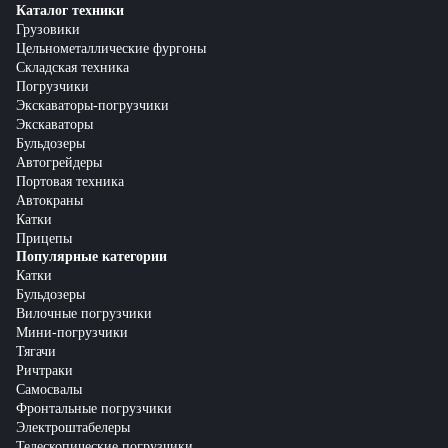
Каталог техники
Грузовики
Цельнометаллические фургоны
Складская техника
Погрузчики
Экскаваторы-погрузчики
Экскаваторы
Бульдозеры
Автогрейдеры
Портовая техника
Автокраны
Катки
Прицепы
Популярные категории
Катки
Бульдозеры
Вилочные погрузчики
Мини-погрузчики
Тягачи
Ричтраки
Самосвалы
Фронтальные погрузчики
Электроштабелеры
Телескопические погрузчики