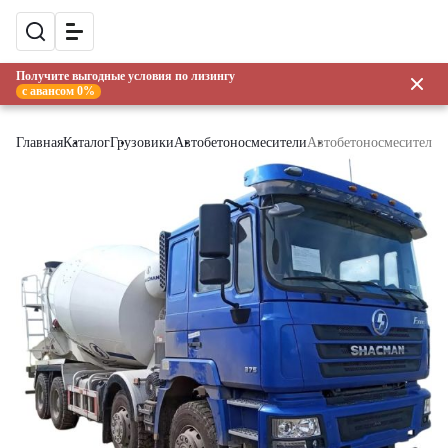
Получите выгодные условия по лизингу
с авансом 0%
Главная
Каталог
Грузовики
Автобетоносмесители
Автобетоносмеситель S