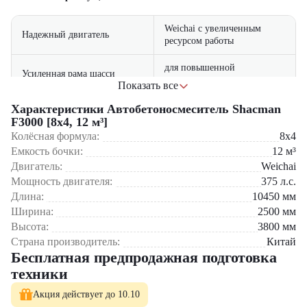
Weichai с увеличенным
Надежный двигатель
ресурсом работы
для повышенной
Усиленная рама шасси
грузоподъемности
Показать все
Эффективная система
с равномерным
Характеристики Автобетоносмеситель Shacman
перемешивания
распределением смеси
F3000 [8x4, 12 м³]
Колёсная формула:
8x4
с эргономичным
Емкость бочки:
12
м³
Комфортная кабина
управлением
Двигатель:
Weichai
Мощность двигателя:
375
л.с.
эксплуатации и
Доступная стоимость
Длина:
10450
мм
обслуживания
Ширина:
2500
мм
Высота:
3800
мм
Сфера применения:
Страна производитель:
Китай
Бесплатная предпродажная подготовка
Строительства жилых и коммерческих зданий
Возведения промышленных объектов
техники
Дорожного и инфраструктурного строительства
Работ на крупных строительных площадках
Акция действует до 10.10
Реализации государственных строительных программ