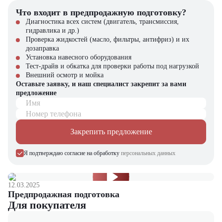
Что входит в предпродажную подготовку?
Приобрести автобетоносмеситель Shacman F3000 [8×4, 12 м³]
вы
Диагностика всех систем (двигатель, трансмиссия,
можете в компании "
ЦТО
" – официальном дилере спецтехники.
гидравлика и др.)
Мы предлагаем новые машины с полным пакетом документов и
Проверка жидкостей (масло, фильтры, антифриз) и их
гарантийным обслуживанием.
дозаправка
Установка навесного оборудования
В нашем каталоге представлен широкий выбор строительной
Тест-драйв и обкатка для проверки работы под нагрузкой
техники, складского оборудования и навесных агрегатов. Оставьте
Внешний осмотр и мойка
заявку на сайте – наши специалисты помогут подобрать
Оставьте заявку, и наш специалист закрепит за вами
оптимальное решение для вашего бизнеса!
предложение
Имя
Номер телефона
Закрепить предложение
Я подтверждаю согласие на обработку
персональных данных
12.03.2025
Предпродажная подготовка
Для покупателя