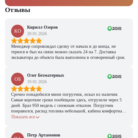
Ответьте на несколько вопросов — мы предоставим
персональную подборку моделей и лучшие условия
Отзывы
покупки
Получить предложение
Кирилл Озеров
КО
20.01.2026
Менеджер сопровождал сделку от начала и до конца, не
терялся и был на связи можно сказать 24 на 7. Доставка
экскаватора до объекта была выполнена в оговоренный срок.
Олег Безматерных
ОБ
19.01.2026
Срочно понадобился мини погрузчик, искал из наличия.
Самые короткие сроки пообещали здесь, отгрузили через 5
дней. Брал 950 модель с снежным отвалом. Погрузчик
понравился, расход топлива небольшой, кабина комфортная,
с задачами справляется.
Показать все
Петр Артамонов