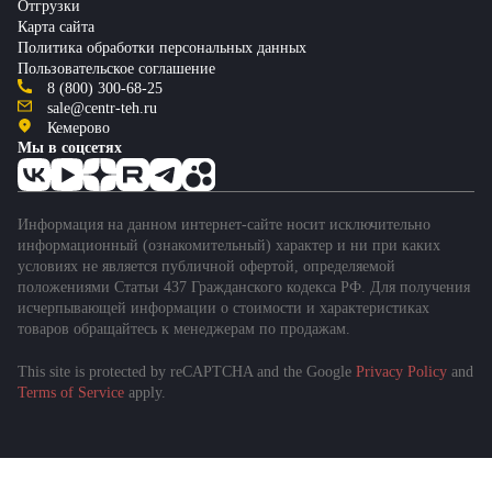
Отгрузки
Карта сайта
Политика обработки персональных данных
Пользовательское соглашение
8 (800) 300-68-25
sale@centr-teh.ru
Кемерово
Мы в соцсетях
Информация на данном интернет-сайте носит исключительно
информационный (ознакомительный) характер и ни при каких
условиях не является публичной офертой, определяемой
положениями Статьи 437 Гражданского кодекса РФ. Для получения
исчерпывающей информации о стоимости и характеристиках
товаров обращайтесь к менеджерам по продажам.
This site is protected by reCAPTCHA and the Google
Privacy Policy
and
Подобрать спецтехнику
Terms of Service
apply.
за 1 минуту