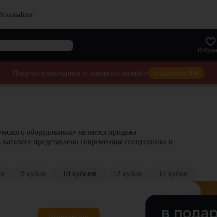
Отзывы
Блог
Избран
Получите выгодные условия по лизингу
с авансом 0%
еского оборудования» является продажа
В каталоге представлено современная спецтехника и
ов
9 кубов
10 кубов
12 кубов
14 кубов