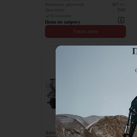
Мощность двигателя:
367
л.с.
Двигатель:
DAF
В наличии
Цена по запросу
Узнать цену
П
Автобетоносмеситель JAC