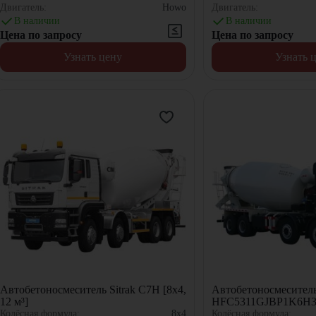
Двигатель:
Howo
Двигатель:
В наличии
В наличии
Цена по запросу
Цена по запросу
Узнать цену
Узнать 
Автобетоносмеситель Sitrak C7H [8x4,
Автобетоносмесител
12 м³]
HFC5311GJBP1K6H35
м³]
Колёсная формула:
8x4
Колёсная формула: