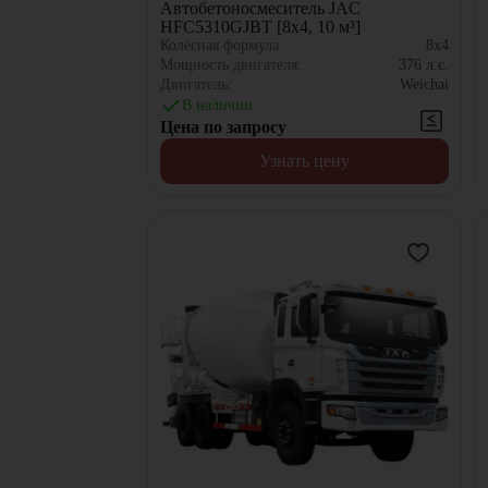
Автобетоносмеситель JAC
HFC5310GJBT [8x4, 10 м³]
Колёсная формула:
8x4
Мощность двигателя:
376
л.с.
Двигатель:
Weichai
В наличии
Цена по запросу
Узнать цену