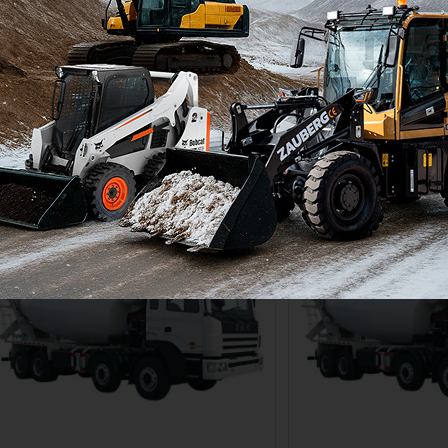
HFC5310GJBLKR1K3 [8x4, 10 м³]
HFC5311GJBKR1K3 [8
Колёсная формула:
8x4
Колёсная формула:
Мощность двигателя:
376
л.с.
Мощность двигателя:
Двигатель:
Weichai
Двигатель:
В наличии
В наличии
Цена по запросу
Цена по запросу
Узнать цену
Узнать 