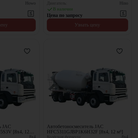
Howo
Двигатель:
Hino
В наличии
Цена по запросу
цену
Узнать цену
ь JAC
Автобетоносмеситель JAC
S3V [8x4, 12
HFC5311GJBP1K6H32F [8x4, 12 м³]
8x4
Колёсная формула:
8x4