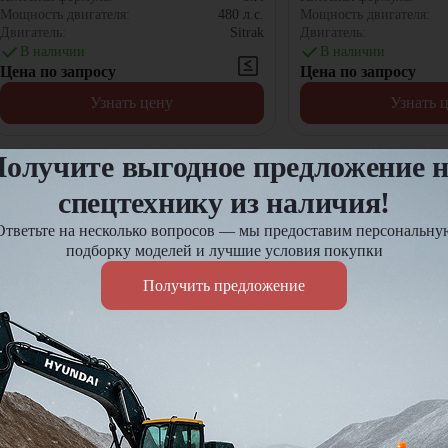
Мощность двигателя:
480
л.с.
Мощность двигателя:
Двигатель:
Sitrak
Двигатель:
В наличии
В наличии
Цена по запросу
Цена по запросу
Узнать цену
Узнать 
олучите выгодное предложение 
спецтехнику из наличия!
Ответьте на несколько вопросов — мы предоставим персональну
подборку моделей и лучшие условия покупки
Получить предложение
Автобетоносмеситель JAC
Автобетоносмесител