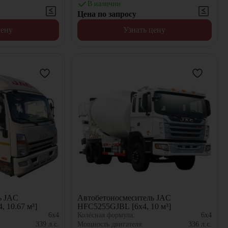
В наличии
Цена по запросу
цену
Узнать цену
ь JAC
Автобетоносмеситель JAC
 10.67 м³]
HFC5255GJBL [6x4, 10 м³]
6x4
Колёсная формула:
6x4
339
л.с.
Мощность двигателя:
336
л.с.