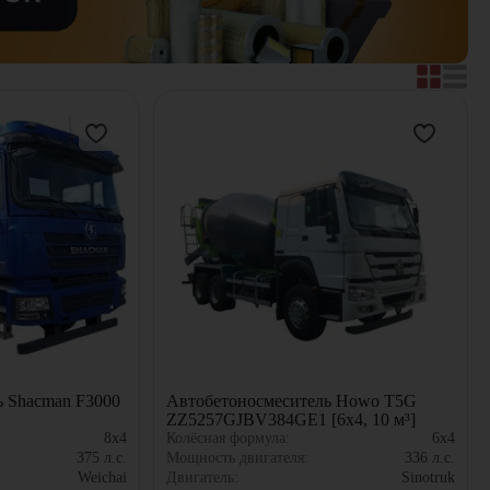
ь Shacman F3000
Автобетоносмеситель Howo T5G
ZZ5257GJBV384GE1 [6x4, 10 м³]
8x4
Колёсная формула:
6x4
375
л.с.
Мощность двигателя:
336
л.с.
Weichai
Двигатель:
Sinotruk