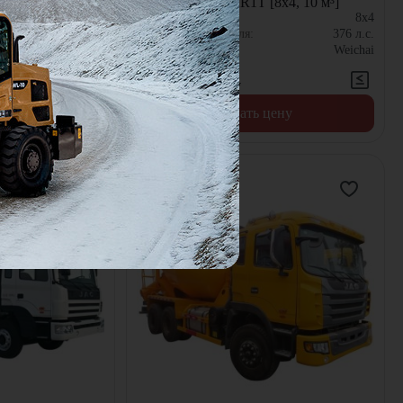
x4, 10 м³]
HFC5310GJBLKR1T [8x4, 10 м³]
8x4
Колёсная формула:
8x4
290
л.с.
Мощность двигателя:
376
л.с.
Weichai
Двигатель:
Weichai
В наличии
Цена по запросу
цену
Узнать цену