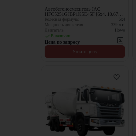
Автобетоносмеситель JAC
HFC5251GJBP1K5E45F [6x4, 10.67
м³]
Колёсная формула:
6x4
Мощность двигателя:
339
л.с.
Двигатель:
Howo
В наличии
Цена по запросу
Узнать цену