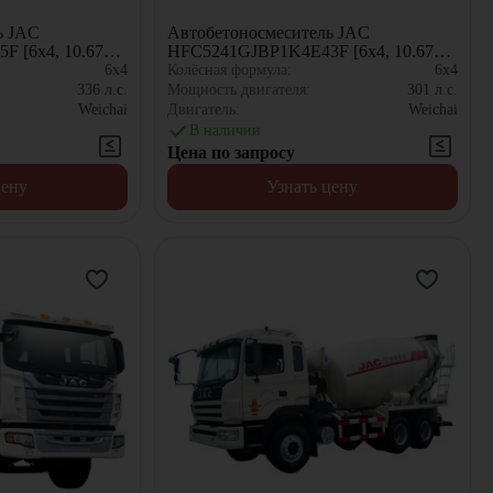
ь JAC
Автобетоносмеситель JAC
 [6x4, 10.67
HFC5241GJBP1K4E43F [6x4, 10.67
м³]
6x4
Колёсная формула:
6x4
336
л.с.
Мощность двигателя:
301
л.с.
Weichai
Двигатель:
Weichai
В наличии
Цена по запросу
цену
Узнать цену