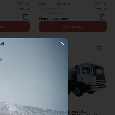
376
л.с.
Мощность двигателя:
376
л.с.
Weichai
Двигатель:
Weichai
В наличии
Цена по запросу
цену
Узнать цену
на
ю
ь JAC
Автобетоносмеситель JAC