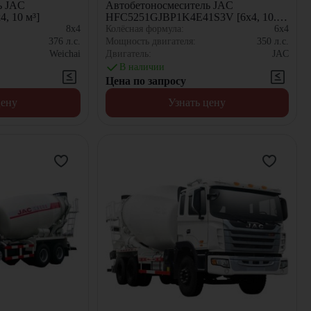
ь JAC
Автобетоносмеситель JAC
, 10 м³]
HFC5251GJBP1K4E41S3V [6x4, 10.67
м³]
8x4
Колёсная формула:
6x4
376
л.с.
Мощность двигателя:
350
л.с.
Weichai
Двигатель:
JAC
В наличии
Цена по запросу
цену
Узнать цену