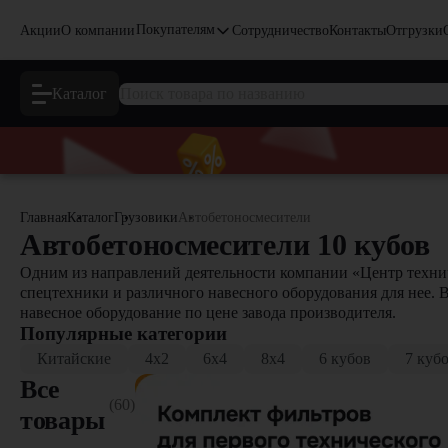
Покупателям
Акции
О компании
Сотрудничество
Контакты
Отгрузки
Каталог
Главная
Каталог
Грузовики
Автобетоносмесители
Автобетоносмесители 10 кубов
Одним из направлений деятельности компании «Центр технич
спецтехники и различного навесного оборудования для нее. 
навесное оборудование по цене завода производителя.
Популярные категории
Китайские
4x2
6x4
8x4
6 кубов
7 куб
Все
(60)
товары