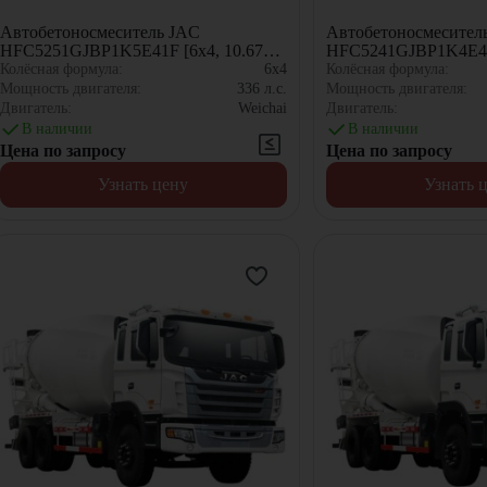
Автобетоносмеситель JAC
Автобетоносмесител
HFC5251GJBP1K5E41F [6x4, 10.67
HFC5241GJBP1K4E45F
м³]
м³]
Колёсная формула:
6x4
Колёсная формула:
Мощность двигателя:
336
л.с.
Мощность двигателя:
Двигатель:
Weichai
Двигатель:
В наличии
В наличии
Цена по запросу
Цена по запросу
Узнать цену
Узнать 