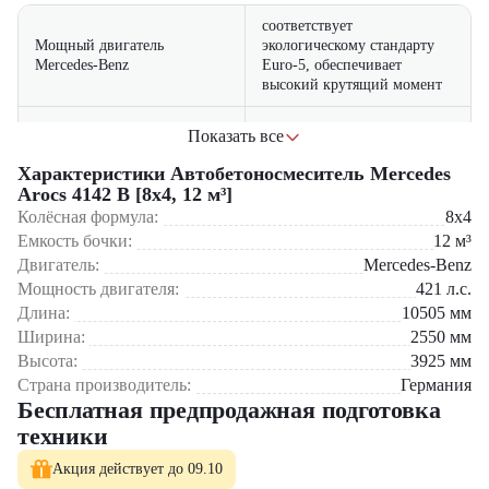
соответствует
Мощный двигатель
экологическому стандарту
Mercedes-Benz
Euro-5, обеспечивает
высокий крутящий момент
повышенная
Показать все
Усиленная конструкция
грузоподъемность и
шасси
долговечность
Характеристики Автобетоносмеситель Mercedes
Arocs 4142 B [8x4, 12 м³]
гарантирует однородность
Колёсная формула:
8x4
Инновационная система
бетонной смеси при
Сфера применения:
перемешивания
Емкость бочки:
12
м³
транспортировке
Двигатель:
Mercedes-Benz
Возведения многоэтажных жилых и коммерческих комплексов
Мощность двигателя:
421
л.с.
Строительства мостов, тоннелей и автомагистралей
комфортные условия работы
Крупных инфраструктурных проектов
Эргономичная кабина
водителя, система климат-
Длина:
10505
мм
Промышленного строительства
контроля
Ширина:
2550
мм
Высота:
3925
мм
Приобрести автобетоносмеситель Mercedes Arocs 4142 B [8×4, 12
Страна производитель:
Германия
м³] можно в компании "
ЦТО
" – официальном дилере спецтехники.
Бесплатная предпродажная подготовка
Мы предлагаем новые машины с полным пакетом документов и
гарантийным обслуживанием.
техники
В нашем каталоге представлен широкий выбор строительной
Акция действует до 09.10
техники, складского оборудования и навесных агрегатов. Оставьте