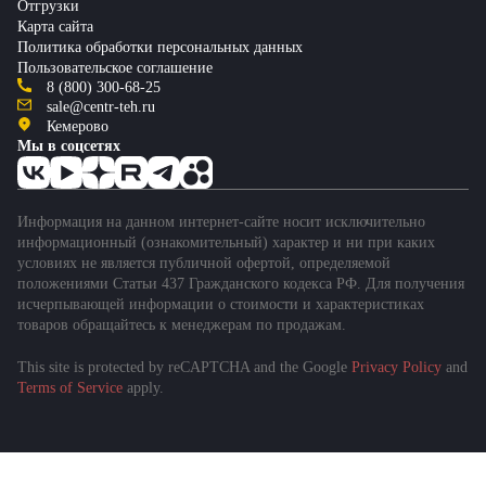
Отгрузки
Карта сайта
Политика обработки персональных данных
Пользовательское соглашение
8 (800) 300-68-25
sale@centr-teh.ru
Кемерово
Мы в соцсетях
Информация на данном интернет-сайте носит исключительно
информационный (ознакомительный) характер и ни при каких
условиях не является публичной офертой, определяемой
положениями Статьи 437 Гражданского кодекса РФ. Для получения
исчерпывающей информации о стоимости и характеристиках
товаров обращайтесь к менеджерам по продажам.
This site is protected by reCAPTCHA and the Google
Privacy Policy
and
Terms of Service
apply.