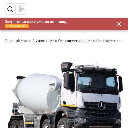
Получите выгодные условия по лизингу
с авансом 0%
Главная
Каталог
Грузовики
Автобетоносмесители
Автобетоносмеситель Me