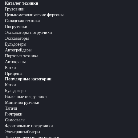
Каталог техники
Грузовики
Цельнометаллические фургоны
Складская техника
Погрузчики
Экскаваторы-погрузчики
Экскаваторы
Бульдозеры
Автогрейдеры
Портовая техника
Автокраны
Катки
Прицепы
Популярные категории
Катки
Бульдозеры
Вилочные погрузчики
Мини-погрузчики
Тягачи
Ричтраки
Самосвалы
Фронтальные погрузчики
Электроштабелеры
Телескопические погрузчики