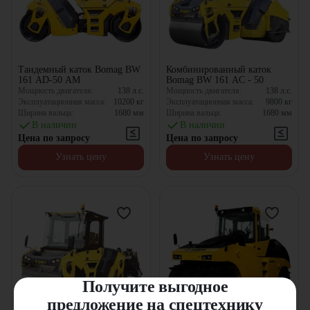
Тандемный каток Bomag BW
Комбинированный каток
161 AD-50 AM
Bomag BW 161 AC - 50
Мощность двигателя:
138
л.с.
Мощность двигателя:
138
л.с.
Эксплуатационная масса:
10200
кг
Эксплуатационная масса:
9800
кг
Ширина вальца:
1680
мм
Ширина вальца:
1680
мм
В наличии
В наличии
Цена по запросу
Цена по запросу
Узнать цену
Узнать цену
Получите выгодное
предложение на спецтехнику