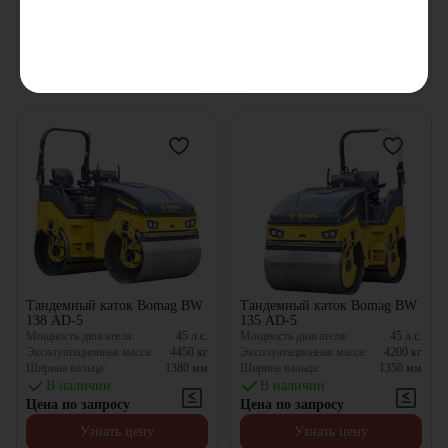
Ширина вальца:
2042
мм
Ширина вальца:
1680
мм
В наличии
В наличии
Цена по запросу
Цена по запросу
Узнать цену
Узнать цену
Тандемный каток Bomag BW
Тандемный каток Bomag BW
138 AD-5
135 AD-5
Мощность двигателя:
45
л.с.
Мощность двигателя:
45
л.с.
Эксплуатационная масса:
4450
кг
Эксплуатационная масса:
4200
кг
Ширина вальца:
1380
мм
Ширина вальца:
1350
мм
В наличии
В наличии
Цена по запросу
Цена по запросу
Узнать цену
Узнать цену