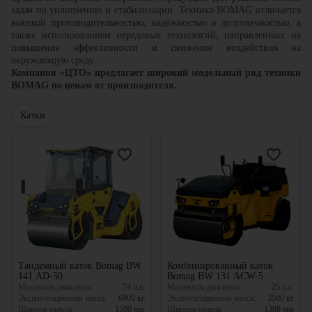
задач по уплотнению и стабилизации. Техника BOMAG отличается
высокой производительностью, надёжностью и долговечностью, а
также использованием передовых технологий, направленных на
повышение эффективности и снижение воздействия на
окружающую среду.
Компания «ЦТО» предлагает широкий модельный ряд техники
BOMAG по ценам от производителя.
Катки
Тандемный каток Bomag BW
Комбинированный каток
141 AD-50
Bomag BW 131 ACW-5
Мощность двигателя:
74
л.с.
Мощность двигателя:
25
л.с.
Эксплуатационная масса:
6900
кг
Эксплуатационная масса:
3500
кг
Ширина вальца:
1500
мм
Ширина вальца:
1300
мм