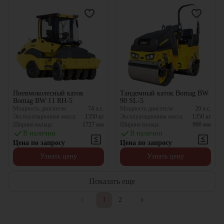
Пневмоколесный каток
Тандемный каток Bomag BW
Bomag BW 11 RH-5
90 SL-5
Мощность двигателя:
74
л.с.
Мощность двигателя:
20
л.с.
Эксплуатационная масса:
1350
кг
Эксплуатационная масса:
1350
кг
Ширина вальца:
1727
мм
Ширина вальца:
900
мм
В наличии
В наличии
Цена по запросу
Цена по запросу
Узнать цену
Узнать цену
Показать еще
1
2