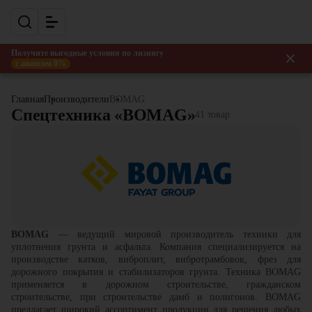
Получите выгодные условия по лизингу
с авансом 0%
Главная
Производители
BOMAG
Спецтехника «BOMAG»
41 товар
BOMAG
—
ведущий мировой производитель техники для
уплотнения грунта и асфальта. Компания специализируется на
производстве катков, виброплит, вибротрамбовок, фрез для
дорожного покрытия и стабилизаторов грунта. Техника BOMAG
применяется в дорожном строительстве, гражданском
строительстве, при строительстве дамб и полигонов. BOMAG
предлагает широкий ассортимент продукции для решения любых