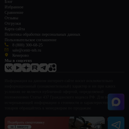
Блог
Избранное
Сравнение
Отзывы
Отгрузки
Карта сайта
Политика обработки персональных данных
Пользовательское соглашение
8 (800) 300-68-25
sale@centr-teh.ru
Кемерово
Мы в соцсетях
Информация на данном интернет-сайте носит исключительно
информационный (ознакомительный) характер и ни при каких
условиях не является публичной офертой, определяемой
положениями Статьи 437 Гражданского кодекса РФ. Для получения
исчерпывающей информации о стоимости и характеристиках
товаров обращайтесь к менеджерам по продажам.
This site is protected by reCAPTCHA and the Google
Privacy Policy
and
Подобрать спецтехнику
Terms of Service
apply.
за 1 минуту