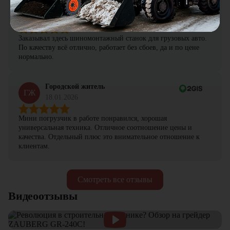
Петр Артамонов
ПА
19.01.2026
Заказывал здесь шиномонтажный станок для грузовых авто.
По качеству всё отлично, работает без сбоев, да и по цене
нормально.
Городской житель
ГЖ
18.01.2026
Мини погрузчик в работе понравился, хорошая
универсальная техника. Отличное соотношение цены и
качества. Отдельный плюс это внимательное отношение к
клиентам.
Смотреть все отзывы
Видеоотзывы