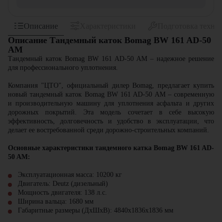
Описание
Характеристики
Подготовка техни
Описание Тандемный каток Bomag BW 161 AD-50
AM
Тандемный каток Bomag BW 161 AD-50 AM – надежное решение
для профессионального уплотнения.
Компания
"ЦТО"
, официальный дилер Bomag, предлагает купить
новый
тандемный каток Bomag BW 161 AD-50 AM
– современную
и производительную машину для уплотнения асфальта и других
дорожных покрытий. Эта модель сочетает в себе высокую
эффективность, долговечность и удобство в эксплуатации, что
делает ее востребованной среди дорожно-строительных компаний.
Основные характеристики тандемного катка Bomag BW 161 AD-
50 AM:
Эксплуатационная масса:
10200 кг
Двигатель:
Deutz (дизельный)
Мощность двигателя:
138 л.с.
Ширина вальца:
1680 мм
Габаритные размеры (ДхШхВ): 4840х1836х1836
мм