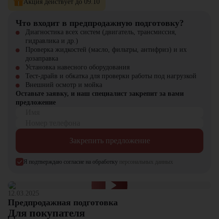
Акция действует до 09.10
комфорт оператора
работы.
Регулируемое сиденье и
Что входит в предпродажную подготовку?
климат-контроль для
Диагностика всех систем (двигатель, трансмиссия,
комфортной работы в
гидравлика и др.)
любых условиях.
Проверка жидкостей (масло, фильтры, антифриз) и их
дозаправка
конструкция катка Bomag
Установка навесного оборудования
BW 161 AD-50 AM
Тест-драйв и обкатка для проверки работы под нагрузкой
Прочность и долговечность
рассчитана на интенсивные
Внешний осмотр и мойка
нагрузки, а все ключевые
Оставьте заявку, и наш специалист закрепит за вами
узлы защищены от износа.
предложение
Имя
Укладка и уплотнение
Номер телефона
асфальта на дорогах,
парковках, тротуарах.
Закрепить предложение
Работа на сложных
участках благодаря
Универсальность
маневренности и
Я подтверждаю согласие на обработку
персональных данных
применения
компактным габаритам.
Возможность
использования в
12.03.2025
городском строительстве
Предпродажная подготовка
и на крупных объектах.
Для покупателя