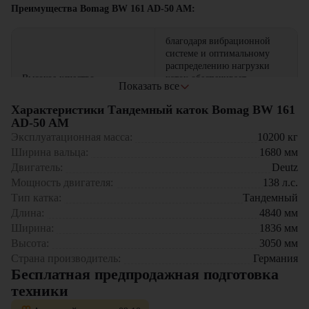
Преимущества Bomag BW 161 AD-50 AM:
благодаря вибрационной
системе и оптимальному
распределению нагрузки
Высокое качество
каток обеспечивает
Показать все
уплотнения
равномерное уплотнение
асфальта, предотвращая
Характеристики Тандемный каток Bomag BW 161
образование трещин и
AD-50 AM
неровностей.
Эксплуатационная масса:
10200
кг
Ширина вальца:
1680
мм
дизельный мотор
Deutz
Двигатель:
Deutz
отличается высокой
Экономичный и надежный
мощностью (138 л.с.) и
Мощность двигателя:
138
л.с.
двигатель Deutz
низким расходом топлива,
Тип катка:
Тандемный
что снижает
Длина:
4840
мм
эксплуатационные затраты.
Ширина:
1836
мм
Высота:
3050
мм
Эргономичная кабина с
отличной обзорностью и
Страна производитель:
Германия
низким уровнем шума.
Бесплатная предпродажная подготовка
Система
Bomag BCM 05
техники
для контроля уплотнения
Удобство управления и
и анализа качества