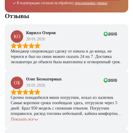
Я подтверждаю согласие на обработку
персональных данных
Ответьте на несколько вопросов — мы предоставим
персональную подборку моделей и лучшие условия
покупки
Отзывы
Получить предложение
Кирилл Озеров
КО
20.01.2026
Менеджер сопровождал сделку от начала и до конца, не
терялся и был на связи можно сказать 24 на 7. Доставка
экскаватора до объекта была выполнена в оговоренный срок.
Олег Безматерных
ОБ
19.01.2026
Срочно понадобился мини погрузчик, искал из наличия.
Самые короткие сроки пообещали здесь, отгрузили через 5
дней. Брал 950 модель с снежным отвалом. Погрузчик
понравился, расход топлива небольшой, кабина комфортная,
с задачами справляется.
Показать все