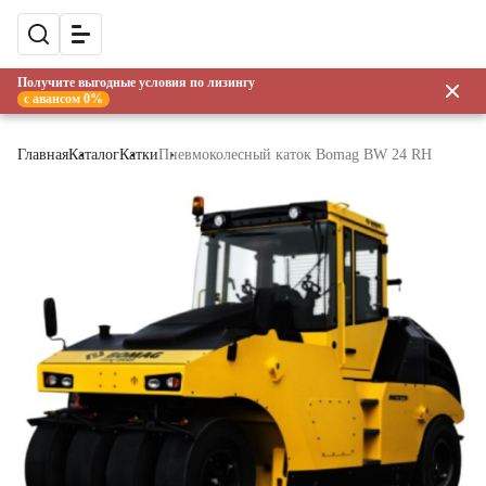
Получите выгодные условия по лизингу
с авансом 0%
Главная
Каталог
Катки
Пневмоколесный каток Bomag BW 24 RH