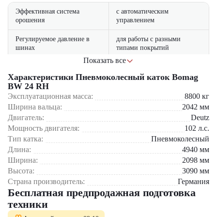
Эффективная система
с автоматическим
орошения
управлением
Регулируемое давление в
для работы с разными
шинах
типами покрытий
Показать все
с панорамным обзором и
Комфортабельная кабина
климат-контролем
Характеристики Пневмоколесный каток Bomag
BW 24 RH
Deutz с низким расходом
Эксплуатационная масса:
8800
кг
Мощный двигатель
топлива
Ширина вальца:
2042
мм
Двигатель:
Deutz
Система BOMAG
для оптимизации рабочих
Мощность двигателя:
102
л.с.
ECONOMIZER
параметров
Тип катка:
Пневмоколесный
Длина:
4940
мм
легкий доступ к основным
Простота обслуживания
узлам
Ширина:
2098
мм
Высота:
3090
мм
Области применения:
Страна производитель:
Германия
Бесплатная предпродажная подготовка
Финишное уплотнение асфальтобетонных покрытий
техники
Строительство и ремонт автомагистралей
Укладка верхних слоев дорожного полотна