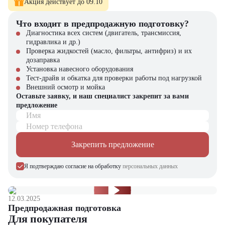
Акция действует до 09.10
Работы на промышленных площадках и парковках
Уплотнение битумно-минеральных смесей
Что входит в предпродажную подготовку?
Создание ровных и долговечных дорожных поверхностей
Диагностика всех систем (двигатель, трансмиссия,
гидравлика и др.)
Компания "ЦТО" предлагает:
Проверка жидкостей (масло, фильтры, антифриз) и их
дозаправка
Новые катки Bomag BW 24 RH с полной гарантией
Установка навесного оборудования
производителя
Тест-драйв и обкатка для проверки работы под нагрузкой
Оригинальные запасные части и расходные материалы
Внешний осмотр и мойка
Профессиональное сервисное обслуживание
Оставьте заявку, и наш специалист закрепит за вами
Гибкие условия покупки и кредитования
предложение
Консультации опытных специалистов
Имя
Bomag BW 24 RH – надежный выбор профессионалов! В каталоге
Номер телефона
"ЦТО" вы найдете полный ассортимент дорожной техники и
сопутствующего оборудования от ведущих мировых
Закрепить предложение
производителей.
Я подтверждаю согласие на обработку
персональных данных
12.03.2025
Предпродажная подготовка
Для покупателя