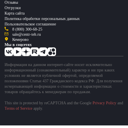
Отзывы
Отгрузки
Карта сайта
Политика обработки персональных данных
Пользовательское соглашение
8 (800) 300-68-25
sale@centr-teh.ru
Кемерово
Мы в соцсетях
Информация на данном интернет-сайте носит исключительно
информационный (ознакомительный) характер и ни при каких
условиях не является публичной офертой, определяемой
положениями Статьи 437 Гражданского кодекса РФ. Для получения
исчерпывающей информации о стоимости и характеристиках
товаров обращайтесь к менеджерам по продажам.
This site is protected by reCAPTCHA and the Google
Privacy Policy
and
Подобрать спецтехнику
Terms of Service
apply.
за 1 минуту