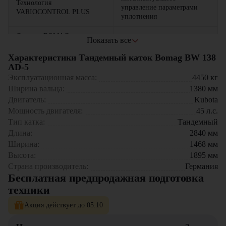
Технология
управление параметрами
VARIOCONTROL PLUS
уплотнения
Система BOMAG
Показать все
экономия топлива до 25%
ECONOMIZER PRO
Характеристики Тандемный каток Bomag BW 138
Эргономичная кабина
с климат-контролем
AD-5
Эксплуатационная масса:
4450
кг
Гидростатическая
Ширина вальца:
1380
мм
нового поколения
трансмиссия
Двигатель:
Kubota
Мощность двигателя:
45
л.с.
Цифровая панель
с сенсорным экраном
Тип катка:
Тандемный
управления
Длина:
2840
мм
Ширина:
1468
мм
Области применения:
Высота:
1895
мм
Уплотнение асфальтобетонных покрытий на магистралях
Страна производитель:
Германия
Строительство и ремонт федеральных трасс
Бесплатная предпродажная подготовка
Работы на мостовых сооружениях
техники
Укладка покрытий на аэродромных полосах
Создание велодорожек и пешеходных зон
Акция действует до 05.10
Ямочный ремонт дорожного полотна