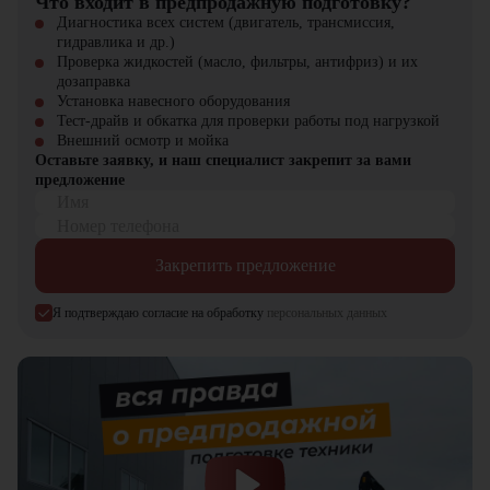
Что входит в предпродажную подготовку?
Компания "ЦТО" предлагает:
Диагностика всех систем (двигатель, трансмиссия,
гидравлика и др.)
Официальную гарантию 24 месяца
Проверка жидкостей (масло, фильтры, антифриз) и их
Оригинальные запчасти в наличии
дозаправка
Сервисное обслуживание по стандартам Bomag
Установка навесного оборудования
Гибкие финансовые программы
Тест-драйв и обкатка для проверки работы под нагрузкой
Консультации технических специалистов
Внешний осмотр и мойка
Оставьте заявку, и наш специалист закрепит за вами
Bomag BW 138 AD-5 – новый стандарт качества в дорожном
предложение
строительстве! В каталоге "ЦТО" вы найдете полный ассортимент
профессиональной дорожной техники.
Имя
Номер телефона
Закрепить предложение
Я подтверждаю согласие на обработку
персональных данных