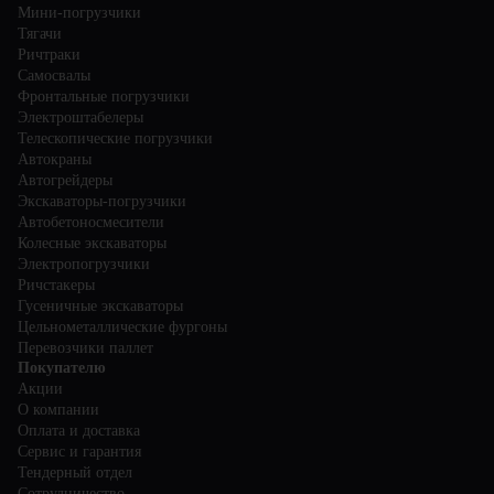
Мини-погрузчики
Тягачи
Ричтраки
Самосвалы
Фронтальные погрузчики
Электроштабелеры
Телескопические погрузчики
Автокраны
Автогрейдеры
Экскаваторы-погрузчики
Автобетоносмесители
Колесные экскаваторы
Электропогрузчики
Ричстакеры
Гусеничные экскаваторы
Цельнометаллические фургоны
Перевозчики паллет
Покупателю
Акции
О компании
Оплата и доставка
Сервис и гарантия
Тендерный отдел
Сотрудничество