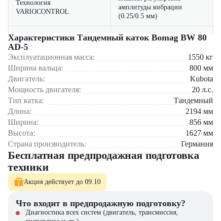
Технология
амплитуды вибрации
VARIOCONTROL
(0.25/0.5 мм)
автоматическая
Характеристики Тандемный каток Bomag BW 80
Система BOMAG
оптимизация рабочих
AD-5
ECONOMIZER
параметров
Эксплуатационная масса:
1550
кг
Ширина вальца:
800
мм
с улучшенной
Эргономичная кабина
Двигатель:
Kubota
шумоизоляцией
Мощность двигателя:
20
л.с.
Области применения:
Тип катка:
Тандемный
плавное движение и точное
Гидростатический привод
Уплотнение асфальта при ямочном ремонте
управление
Длина:
2194
мм
Работы на тротуарах и велодорожках
Ширина:
856
мм
Укладка покрытий в жилых кварталах
Низкий расход топлива
до 2.5 л/ч в рабочем режиме
Высота:
1627
мм
Ремонт дорог в исторических центрах городов
Страна производитель:
Германия
Строительство парковых зон и пешеходных зон
Бесплатная предпродажная подготовка
Компания "ЦТО" – официальный дилер Bomag предлагает:
техники
Полный пакет документов и гарантию 24 месяца
Акция действует до 09.10
Оригинальные запасные части в наличии
Сервисное обслуживание у обученных специалистов
Что входит в предпродажную подготовку?
Гибкие программы финансирования
Диагностика всех систем (двигатель, трансмиссия,
Консультации по выбору оптимальной комплектации