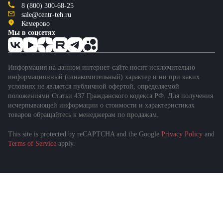
8 (800) 300-68-25
sale@centr-teh.ru
Кемерово
Мы в соцсетях
Информация на данном интернет-сайте носит исключительно
информационный (ознакомительный) характер и ни при каких
условиях не является публичной офертой, определяемой
положениями Статьи 437 Гражданского кодекса РФ. Для получения
исчерпывающей информации о стоимости и характеристиках
товаров обращайтесь к менеджерам по продажам.
This site is protected by reCAPTCHA and the Google
Privacy Policy
and
Terms of Service
apply.