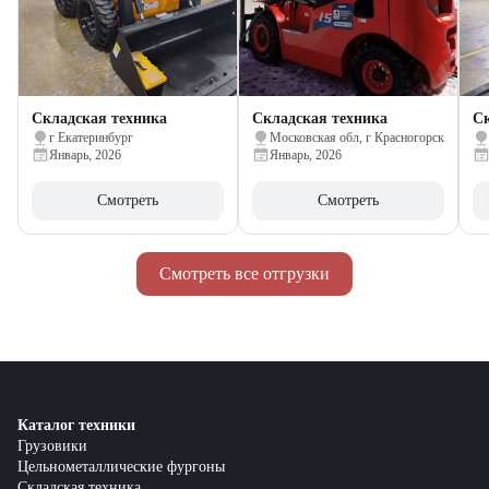
Складская техника
Складская техника
Ск
г Екатеринбург
Московская обл, г Красногорск
Январь, 2026
Январь, 2026
Смотреть
Смотреть
Смотреть все отгрузки
Каталог техники
Грузовики
Цельнометаллические фургоны
Складская техника