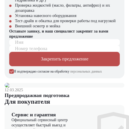
гидравлика и др.)
Проверка жидкостей (масло, фильтры, антифриз) и их
Bomag BW 80 AD-5 – ваш надежный партнер в дорожном
дозаправка
строительстве! В каталоге "ЦТО" вы найдете полный ассортимент
Установка навесного оборудования
дорожной техники Bomag и сопутствующего оборудования.
Тест-драйв и обкатка для проверки работы под нагрузкой
Внешний осмотр и мойка
Оставьте заявку, и наш специалист закрепит за вами
предложение
Имя
Номер телефона
Закрепить предложение
Я подтверждаю согласие на обработку
персональных данных
12.03.2025
Предпродажная подготовка
Для покупателя
Сервис и гарантия
Официальный сервисный центр
осуществляет быстрый выезд и