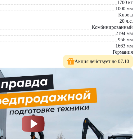
1700
кг
1000
мм
Kubota
20
л.с.
Комбинированный
2194
мм
956
мм
1663
мм
Германия
Акция действует до 07.10
 полный ассортимент дорожной техники и сопутствующего
етом особенностей ваших проектов и бюджета.