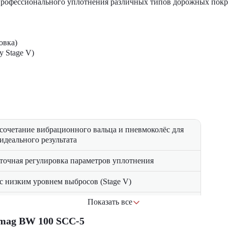
 профессионального уплотнения различных типов дорожных пок
овка)
у Stage V)
сочетание вибрационного вальца и пневмоколёс для
идеального результата
точная регулировка параметров уплотнения
с низким уровнем выбросов (Stage V)
Показать все
с панорамным обзором и климат-контролем
mag BW 100 SCC-5
интеллектуальное управление для оптимизации