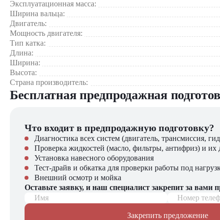
Система BOMAG ECONOMIZER
Эксплуатационная масса:
Ширина вальца:
Области применения:
Двигатель:
Автоматическая система орошения
Мощность двигателя:
Финишное уплотнение асфальтобетонных покрытий
Тип катка:
Строительство и ремонт автомагистралей
Длина:
Укладка верхних слоев дорожного полотна
Ширина:
Работы на парковках и промышленных площадках
Высота:
Уплотнение оснований под различные покрытия
Страна производитель:
Создание ровных и долговечных поверхностей
Бесплатная предпродажная подгото
Компания "ЦТО" – официальный дилер Bomag предлагает
Новые катки Bomag BW 100 SCC-5 с полной гарантией 24
Что входит в предпродажную подготовку?
Оригинальные запасные части в наличии на складе
Диагностика всех систем (двигатель, трансмиссия, гид
Профессиональное сервисное обслуживание
Проверка жидкостей (масло, фильтры, антифриз) и их 
Гибкие условия покупки и кредитования
Установка навесного оборудования
Консультации опытных специалистов
Тест-драйв и обкатка для проверки работы под нагруз
Внешний осмотр и мойка
Bomag BW 100 SCC-5 – профессиональный инструмент для
Оставьте заявку, и наш специалист закрепит за вами 
оборудования от ведущих мировых производителей.
Имя
Номер теле
Звоните нам сегодня – мы подберем оптимальное решение дл
Закрепить предложение