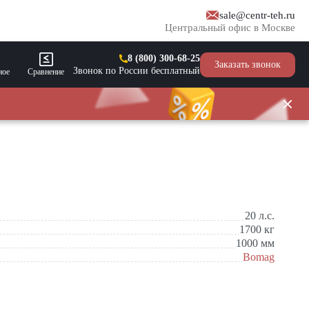
sale@centr-teh.ru
Центральный офис в Москве
8 (800) 300-68-25
Заказать звонок
Звонок по России бесплатный
ное
Сравнение
20
л.с.
1700
кг
1000
мм
Bomag