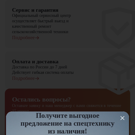
На нашем сайте представлен
широкий выбор дорожной техники и
оборудования
.
Сервис и гарантия
Официальный сервисный центр
Пневмоколесный каток Bomag BW 27 RH
- это профессиональное
осуществляет быстрый выезд и
оборудование для качественного уплотнения асфальтовых
качественный ремонт
покрытий. Его
высокая производительность, надежность и удобство
сельскохозяйственной техники
делают его лучшим выбором для дорожных работ.
Подробнее
Звоните в "ЦТО" - мы подберем оптимальную технику для ваших
задач!
Оплата и доставка
Доставка по России до 7 дней
Действует гибкая система оплаты
Подробнее
Остались вопросы?
Оставьте заявку и наш менеджер
с вами свяжется в течение
15 минут
Получите выгодное
предложение на спецтехнику
Отправить заявку
из наличия!