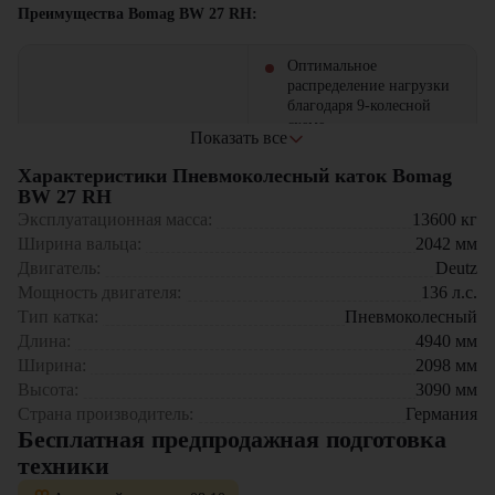
Преимущества Bomag BW 27 RH:
Оптимальное
распределение нагрузки
благодаря 9-колесной
схеме
Показать все
Регулируемое давление
Высокое качество
для различных типов
Характеристики Пневмоколесный каток Bomag
уплотнения
покрытий
BW 27 RH
Система Economizer
для
Эксплуатационная масса:
13600
кг
автоматического
Ширина вальца:
2042
мм
контроля температуры
асфальта
Двигатель:
Deutz
Мощность двигателя:
136
л.с.
Просторная кабина
с
Тип катка:
Пневмоколесный
панорамным обзором
Длина:
4940
мм
Эргономичное рабочее
Комфорт и безопасность
Ширина:
2098
мм
место
с климат-
оператора
контролем
Высота:
3090
мм
Низкий уровень шума и
Страна производитель:
Германия
вибраций
Бесплатная предпродажная подготовка
техники
Экономичный двигатель
Deutz
с низким расходом