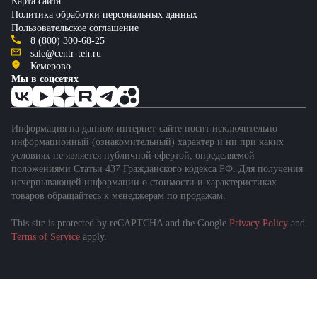
Карта сайта
Политика обработки персональных данных
Пользовательское соглашение
8 (800) 300-68-25
sale@centr-teh.ru
Кемерово
Мы в соцсетях
Информация на данном интернет-сайте носит исключительно
информационный (ознакомительный) характер и ни при каких
условиях не является публичной офертой, определяемой
положениями Статьи 437 Гражданского кодекса РФ. Для получения
исчерпывающей информации о стоимости и характеристиках
товаров обращайтесь к менеджерам по продажам.
This site is protected by reCAPTCHA and the Google
Privacy Policy
and
Подобрать спецтехнику
Terms of Service
apply.
за 1 минуту