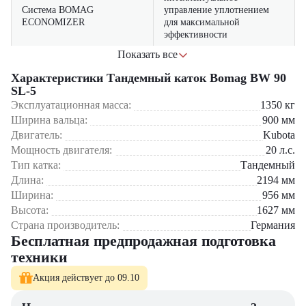
Система BOMAG
управление уплотнением
ECONOMIZER
для максимальной
эффективности
Показать все
Амплитуда вибрации 0,3/0,6
адаптация к различным
мм
типам покрытий
Характеристики Тандемный каток Bomag BW 90
SL-5
с панорамным обзором и
Эксплуатационная масса:
1350
кг
Эргономичная кабина
системой климат-контроля
Ширина вальца:
900
мм
Области применения:
Двигатель:
Kubota
Низкий уровень шума и
комфорт оператора на
Мощность двигателя:
20
л.с.
Уплотнение асфальтобетонных покрытий
вибрации
протяжении всей смены
Ремонт городских дорог и магистралей
Тип катка:
Тандемный
Строительство парковок и тротуаров
Экономичный расход
Длина:
2194
мм
до 15% меньше аналогов
Работы на мостах и в тоннелях
топлива
Ширина:
956
мм
Ямочный ремонт дорожного полотна
Высота:
1627
мм
Компания "ЦТО" – официальный дилер Bomag в России –
Страна производитель:
Германия
предлагает:
Бесплатная предпродажная подготовка
техники
Новые тандемные катки Bomag BW 90 SL-5 с полным пакетом
документов
Акция действует до 09.10
Сервисное обслуживание по стандартам производителя
Оригинальные запчасти и расходные материалы