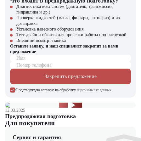
Что входит в предпродажную подготовку?
Гибкие условия покупки и кредитования
Диагностика всех систем (двигатель, трансмиссия,
гидравлика и др.)
Bomag BW 90 SL-5 – ваш надежный партнер в дорожном
Проверка жидкостей (масло, фильтры, антифриз) и их
строительстве! Звоните в "ЦТО" – мы подберем технику под ваши
дозаправка
задачи и бюджет. В нашем каталоге – только проверенные решения
Установка навесного оборудования
от мировых производителей спецтехники.
Тест-драйв и обкатка для проверки работы под нагрузкой
Внешний осмотр и мойка
Оставьте заявку, и наш специалист закрепит за вами
предложение
Имя
Номер телефона
Закрепить предложение
Я подтверждаю согласие на обработку
персональных данных
12.03.2025
Предпродажная подготовка
Для покупателя
Сервис и гарантия