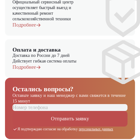
Официальный сервисный центр
осуществляет быстрый выезд и
качественный ремонт
сельскохозяйственной техники
Подробнее
Оплата и доставка
Доставка по России до 7 дней
Действует гибкая система оплаты
Подробнее
Остались вопросы?
Оставьте заявку и наш менеджер
с вами свяжется в течение
15 минут
Получите выгодное
Отправить заявку
предложение на спецтехнику
из наличия!
Я подтверждаю согласие на обработку
персональных данных
Ответьте на несколько вопросов — мы предоставим