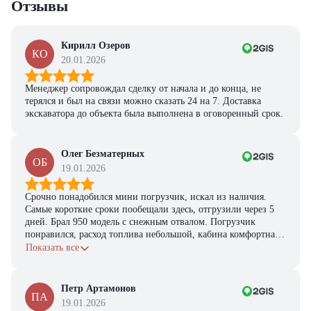
Отзывы
персональную подборку моделей и лучшие условия
покупки
Получить предложение
Кирилл Озеров
КО
20.01.2026
Менеджер сопровождал сделку от начала и до конца, не
терялся и был на связи можно сказать 24 на 7. Доставка
экскаватора до объекта была выполнена в оговоренный срок.
Олег Безматерных
ОБ
19.01.2026
Срочно понадобился мини погрузчик, искал из наличия.
Самые короткие сроки пообещали здесь, отгрузили через 5
дней. Брал 950 модель с снежным отвалом. Погрузчик
понравился, расход топлива небольшой, кабина комфортная,
с задачами справляется.
Показать все
Петр Артамонов
ПА
19.01.2026