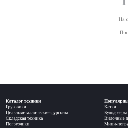
На 
Поп
Каталог техники
Популярны
Грузовики
Катки
Цельнометаллические фургоны
Бульдозеры
Складская техника
Вилочные п
Погрузчики
Мини-погр