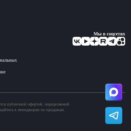
Мы в соцсетях
ональных
ние
ется публичной офертой, определяемой
щайтесь к менеджерам по продажам.