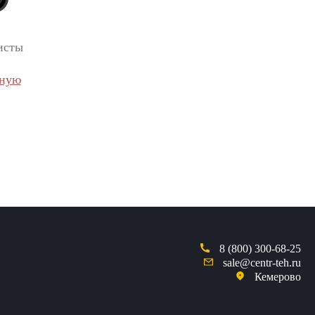
исты
вную
8 (800) 300-68-25
sale@centr-teh.ru
Кемерово