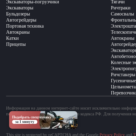
Экскаваторы-погрузчики
Тягачи
Экскаваторы
Ричтраки
Бульдозеры
Самосвалы
Автогрейдеры
Фронтальны
Портовая техника
Электрошта
Автокраны
Телескопич
Катки
Автокраны
Прицепы
Автогрейде
Экскаватор
Автобетоно
Колесные э
Электропог
Ричстакеры
Гусеничные
Цельномета
Перевозчик
Информация на данном интернет-сайте носит исключительно информа
положениями Статьи 437 Гражданского кодекса РФ. Для получения и
Подобрать спецтехнику
за 1 минуту
This site is protected by reCAPTCHA and the Google
Privacy Policy
and
T