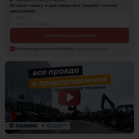
Оставьте заявку, и наш специалист закрепит за вами
Volvo FH16 – когда важны не просто перевозки, а безупречное
предложение
превосходство!
Имя
Номер телефона
Закрепить предложение
Я подтверждаю согласие на обработку
персональных данных
12.03.2025