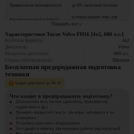
Премиальная экономичность
до 8% экономии топлива
условия уровня люкс для
Беспрецедентный комфорт
водителей
Показать все
Характеристики Тягач Volvo FH16 [4x2, 600 л.с.]
Максимальная надежность
ресурс двигателя 1.8 млн км
Колёсная формула:
4x2
статусный грузовик для
Двигатель:
Volvo
Элитный имидж
премиальных перевозок
Мощность двигателя:
600
л.с.
Страна производитель:
Швеция
Сферы применения:
Бесплатная предпродажная подготовка
техники
Международные перевозки (Европа, Россия, СНГ)
Рефрижераторные перевозки премиум-класса
Акция действует до 06.10
Тяжелые и негабаритные грузы
Срочные и VIP-перевозки с жесткими сроками
Что входит в предпродажную подготовку?
Работа в экстремальных условиях (север, горные трассы)
Диагностика всех систем (двигатель, трансмиссия,
гидравлика и др.)
Специальное предложение от официального дилера:
Проверка жидкостей (масло, фильтры, антифриз) и их
дозаправка
Эксклюзивная персональная консультация
Установка навесного оборудования
Лизинг с отсрочкой первого платежа
Тест-драйв и обкатка для проверки работы под нагрузкой
1 год гарантии без ограничения пробега
Внешний осмотр и мойка