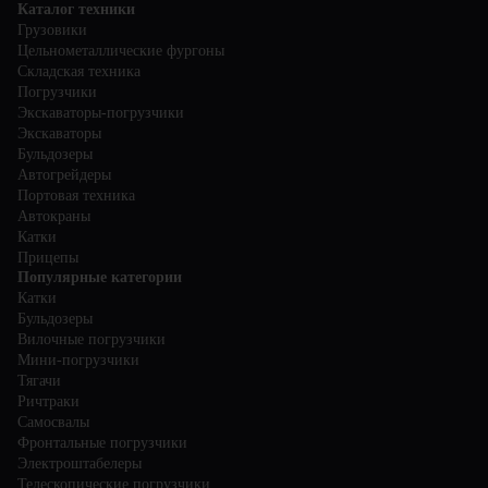
Каталог техники
Грузовики
Цельнометаллические фургоны
Складская техника
Погрузчики
Экскаваторы-погрузчики
Экскаваторы
Бульдозеры
Автогрейдеры
Портовая техника
Автокраны
Катки
Прицепы
Популярные категории
Катки
Бульдозеры
Вилочные погрузчики
Мини-погрузчики
Тягачи
Ричтраки
Самосвалы
Фронтальные погрузчики
Электроштабелеры
Телескопические погрузчики