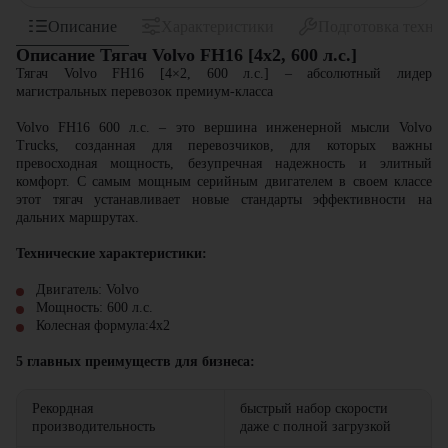
Описание
Характеристики
Подготовка техни
Описание Тягач Volvo FH16 [4x2, 600 л.с.]
Тягач Volvo FH16 [4×2, 600 л.с.] – абсолютный лидер
магистральных перевозок премиум-класса
Volvo FH16 600 л.с. – это вершина инженерной мысли Volvo
Trucks, созданная для перевозчиков, для которых важны
превосходная мощность, безупречная надежность и элитный
комфорт. С самым мощным серийным двигателем в своем классе
этот тягач устанавливает новые стандарты эффективности на
дальних маршрутах.
Технические характеристики:
Двигатель: Volvo
Мощность: 600 л.с.
Колесная формула:4х2
5 главных преимуществ для бизнеса:
Рекордная
быстрый набор скорости
производительность
даже с полной загрузкой