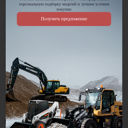
персональную подборку моделей и лучшие условия
покупки
Петр Артамонов
Получить предложение
ПА
19.01.2026
Заказывал здесь шиномонтажный станок для грузовых авто.
По качеству всё отлично, работает без сбоев, да и по цене
нормально.
Городской житель
ГЖ
18.01.2026
Мини погрузчик в работе понравился, хорошая
универсальная техника. Отличное соотношение цены и
качества. Отдельный плюс это внимательное отношение к
клиентам.
Смотреть все отзывы
Видеоотзывы