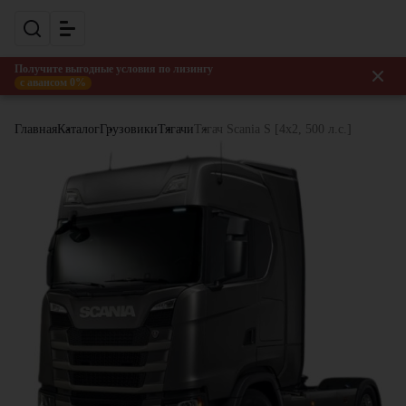
Получите выгодные условия по лизингу
с авансом 0%
Главная
Каталог
Грузовики
Тягачи
Тягач Scania S [4x2, 500 л.с.]