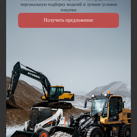
персональную подборку моделей и лучшие условия
покупки
Петр Артамонов
Получить предложение
ПА
19.01.2026
Заказывал здесь шиномонтажный станок для грузовых авто.
По качеству всё отлично, работает без сбоев, да и по цене
нормально.
Городской житель
ГЖ
18.01.2026
Мини погрузчик в работе понравился, хорошая
универсальная техника. Отличное соотношение цены и
качества. Отдельный плюс это внимательное отношение к
клиентам.
Смотреть все отзывы
Видеоотзывы