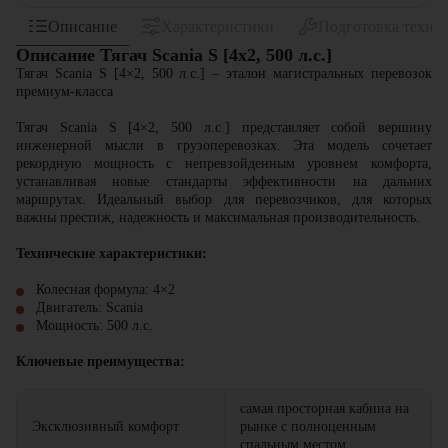
Описание
Характеристики
Подготовка техни
Описание Тягач Scania S [4x2, 500 л.с.]
Тягач Scania S [4×2, 500 л.с.] – эталон магистральных перевозок
премиум-класса
Тягач Scania S [4×2, 500 л.с.] представляет собой вершину
инженерной мысли в грузоперевозках. Эта модель сочетает
рекордную мощность с непревзойденным уровнем комфорта,
устанавливая новые стандарты эффективности на дальних
маршрутах. Идеальный выбор для перевозчиков, для которых
важны престиж, надежность и максимальная производительность.
Технические характеристики:
Колесная формула: 4×2
Двигатель: Scania
Мощность: 500 л.с.
Ключевые преимущества:
самая просторная кабина на
Эксклюзивный комфорт
рынке с полноценным
спальным местом