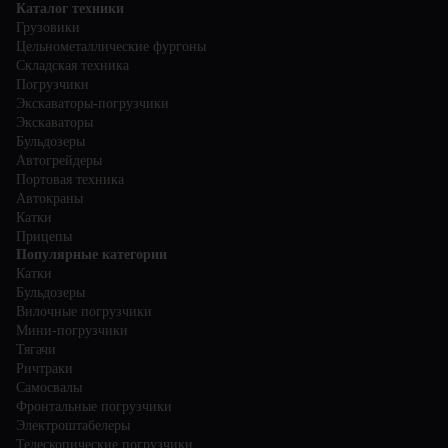
Каталог техники
Грузовики
Цельнометаллические фургоны
Складская техника
Погрузчики
Экскаваторы-погрузчики
Экскаваторы
Бульдозеры
Автогрейдеры
Портовая техника
Автокраны
Катки
Прицепы
Популярные категории
Катки
Бульдозеры
Вилочные погрузчики
Мини-погрузчики
Тягачи
Ричтраки
Самосвалы
Фронтальные погрузчики
Электроштабелеры
Телескопические погрузчики