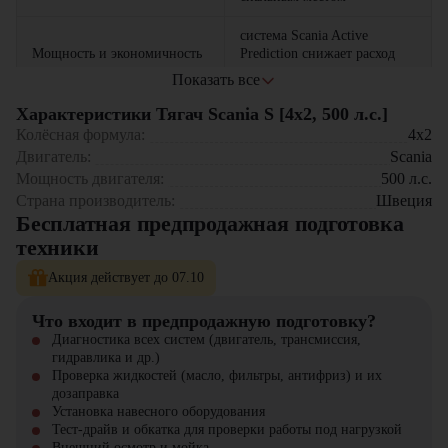
система Scania Active
Мощность и экономичность
Prediction снижает расход
топлива
Показать все
Интеллектуальное
адаптивная трансмиссия с
Характеристики Тягач Scania S [4x2, 500 л.с.]
управление
режимом Eco
Колёсная формула:
4x2
Сферы применения:
Двигатель:
Scania
полный комплект систем
Безопасность
Мощность двигателя:
500
л.с.
Международные перевозки на дальние расстояния
помощи водителю
Страна производитель:
Швеция
Рефрижераторные перевозки премиум-класса
Бесплатная предпродажная подготовка
Транспортировка ценных и хрупких грузов
Scania Fleet Management для
Премиальная телематика
Корпоративные транспортные решения
техники
контроля автопарка
Тягач Scania S [4×2, 500 л.с.] доступен в компании «ЦТО» –
Акция действует до 07.10
официальном дилере Scania. Мы предлагаем:
Что входит в предпродажную подготовку?
Новые автомобили с полной заводской гарантией
Диагностика всех систем (двигатель, трансмиссия,
Индивидуальные программы лизинга
гидравлика и др.)
Профессиональное сервисное обслуживание
Проверка жидкостей (масло, фильтры, антифриз) и их
Оригинальные запчасти в наличии
дозаправка
Установка навесного оборудования
Scania S 500 – когда важны превосходство и статус!
Тест-драйв и обкатка для проверки работы под нагрузкой
Внешний осмотр и мойка