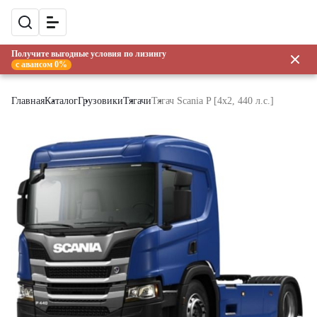
Получите выгодные условия по лизингу
с авансом 0%
Главная
Каталог
Грузовики
Тягачи
Тягач Scania P [4x2, 440 л.с.]