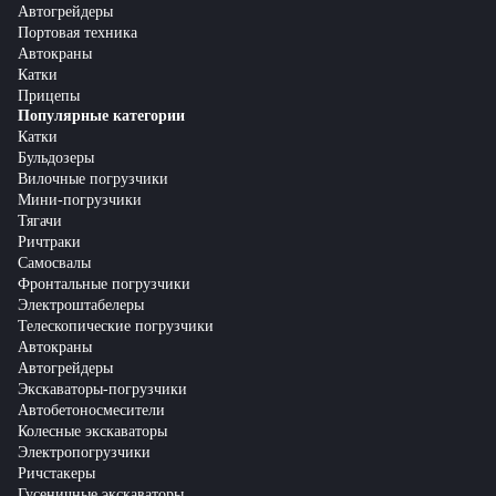
Автогрейдеры
Портовая техника
Автокраны
Катки
Прицепы
Популярные категории
Катки
Бульдозеры
Вилочные погрузчики
Мини-погрузчики
Тягачи
Ричтраки
Самосвалы
Фронтальные погрузчики
Электроштабелеры
Телескопические погрузчики
Автокраны
Автогрейдеры
Экскаваторы-погрузчики
Автобетоносмесители
Колесные экскаваторы
Электропогрузчики
Ричстакеры
Гусеничные экскаваторы