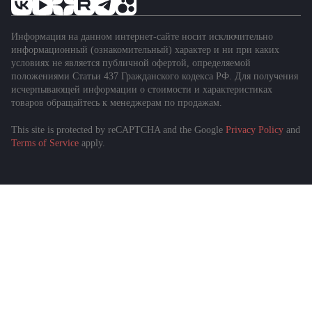
Информация на данном интернет-сайте носит исключительно
информационный (ознакомительный) характер и ни при каких
условиях не является публичной офертой, определяемой
положениями Статьи 437 Гражданского кодекса РФ. Для получения
исчерпывающей информации о стоимости и характеристиках
товаров обращайтесь к менеджерам по продажам.
This site is protected by reCAPTCHA and the Google
Privacy Policy
and
Terms of Service
apply.