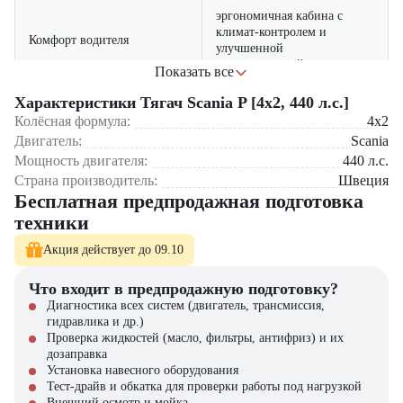
эргономичная кабина с
климат-контролем и
Комфорт водителя
улучшенной
шумоизоляцией
Показать все
ESP, адаптивный круиз-
Характеристики Тягач Scania P [4x2, 440 л.с.]
Безопасность
контроль, система
Колёсная формула:
4x2
экстренного торможения
Сфера применения:
Двигатель:
Scania
Мощность двигателя:
440
л.с.
Международные и междугородние перевозки
Scania Fleet Management для
Телематика
Страна производитель:
Швеция
Рефрижераторные перевозки
контроля расхода топлива
Бесплатная предпродажная подготовка
Контейнерная логистика
Перевозка генеральных грузов
техники
Тягач Scania P [4×2, 440 л.с.] можно приобрести в
Акция действует до 09.10
компании «ЦТО» – официальном дилере спецтехники. Мы
предлагаем:
Что входит в предпродажную подготовку?
Диагностика всех систем (двигатель, трансмиссия,
Новые автомобили с полной гарантией;
гидравлика и др.)
Гибкие программы лизинга;
Проверка жидкостей (масло, фильтры, антифриз) и их
Сервисное обслуживание;
дозаправка
Широкий выбор запчастей.
Установка навесного оборудования
Тест-драйв и обкатка для проверки работы под нагрузкой
Внешний осмотр и мойка