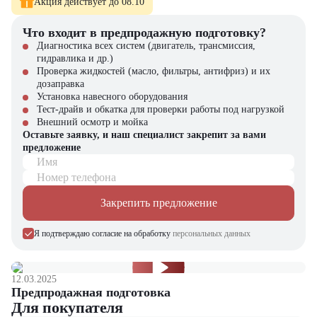
Акция действует до 08.10
Компания "ЦТО" – официальный дилер MAN – предлагает:
Что входит в предпродажную подготовку?
Новые самосвалы MAN с полным пакетом документов
Диагностика всех систем (двигатель, трансмиссия,
Официальную гарантию производителя
гидравлика и др.)
Профессиональное сервисное обслуживание
Проверка жидкостей (масло, фильтры, антифриз) и их
Гибкие финансовые программы
дозаправка
Оригинальные запчасти в наличии
Установка навесного оборудования
Тест-драйв и обкатка для проверки работы под нагрузкой
В нашем каталоге представлен широкий выбор спецтехники MAN,
Внешний осмотр и мойка
а также вилочные погрузчики, складское оборудование и навесные
Оставьте заявку, и наш специалист закрепит за вами
устройства. Оставьте заявку на сайте или свяжитесь с нашими
предложение
менеджерами для получения специальных условий на покупку
Имя
самосвала MAN TGS 41.400 [8x4, 20 м³] – надежного партнера для
Номер телефона
вашего бизнеса!
Закрепить предложение
Я подтверждаю согласие на обработку
персональных данных
12.03.2025
Предпродажная подготовка
Для покупателя