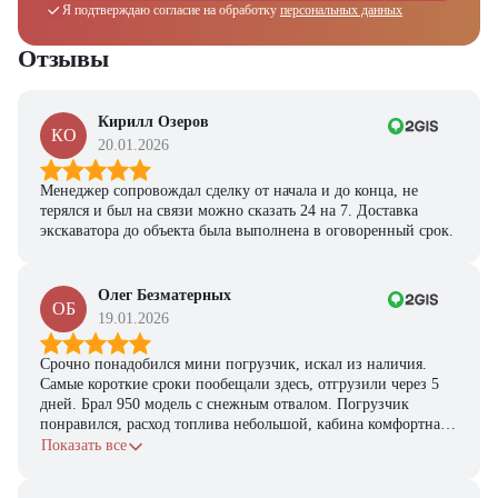
Я подтверждаю согласие на обработку
персональных данных
Отзывы
Кирилл Озеров
КО
20.01.2026
Менеджер сопровождал сделку от начала и до конца, не
терялся и был на связи можно сказать 24 на 7. Доставка
экскаватора до объекта была выполнена в оговоренный срок.
Олег Безматерных
ОБ
19.01.2026
Срочно понадобился мини погрузчик, искал из наличия.
Самые короткие сроки пообещали здесь, отгрузили через 5
дней. Брал 950 модель с снежным отвалом. Погрузчик
понравился, расход топлива небольшой, кабина комфортная,
с задачами справляется.
Показать все