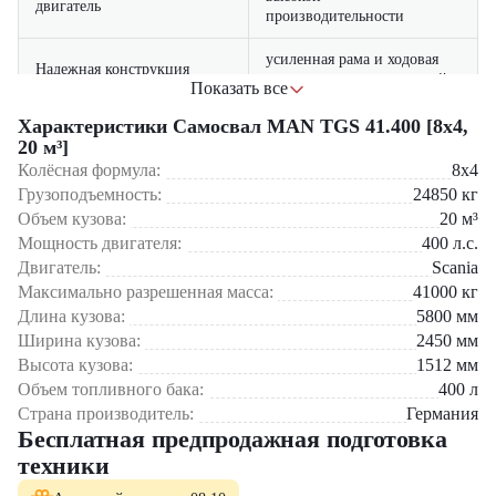
двигатель
производительности
усиленная рама и ходовая
Надежная конструкция
часть для тяжелых условий
Показать все
просторная кабина с климат-
Характеристики Самосвал MAN TGS 41.400 [8x4,
Комфорт водителя
контролем и эргономичным
20 м³]
управлением
Колёсная формула:
8x4
Грузоподъемность:
24850
кг
легкий доступ к основным
Простота обслуживания
Объем кузова:
20
м³
Сферы применения:
узлам и агрегатам
Мощность двигателя:
400
л.с.
Строительство дорог и промышленных объектов
Двигатель:
Scania
антикоррозийная обработка
Долговечность
Добыча полезных ископаемых в карьерах
и износостойкие материалы
Максимально разрешенная масса:
41000
кг
Промышленные перевозки сыпучих материалов
Длина кузова:
5800
мм
Коммунальное хозяйство и утилизация отходов
Ширина кузова:
2450
мм
Крупные инфраструктурные проекты
Высота кузова:
1512
мм
Объем топливного бака:
400
л
Эта модель сочетает в себе немецкое качество, надежность и
Страна производитель:
Германия
экономичность. Благодаря продуманной конструкции и
Бесплатная предпродажная подготовка
использованию высококачественных материалов, самосвал MAN
техники
TGS 41.400 [8x4, 20 м³] обеспечивает минимальные
эксплуатационные затраты при максимальной производительности.