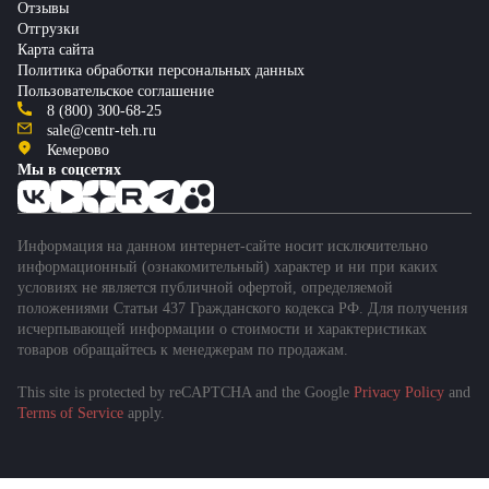
Отзывы
Отгрузки
Карта сайта
Политика обработки персональных данных
Пользовательское соглашение
8 (800) 300-68-25
sale@centr-teh.ru
Кемерово
Мы в соцсетях
Информация на данном интернет-сайте носит исключительно
информационный (ознакомительный) характер и ни при каких
условиях не является публичной офертой, определяемой
положениями Статьи 437 Гражданского кодекса РФ. Для получения
исчерпывающей информации о стоимости и характеристиках
товаров обращайтесь к менеджерам по продажам.
This site is protected by reCAPTCHA and the Google
Privacy Policy
and
Terms of Service
apply.