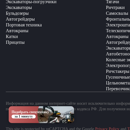
Экскаваторы-погрузчики
Тягачи
Экскаваторы
Ричтраки
Бульдозеры
Самосвалы
Автогрейдеры
Фронтальны
Портовая техника
Электрошта
Автокраны
Телескопич
Катки
Автокраны
Прицепы
Автогрейде
Экскаватор
Автобетоно
Колесные э
Электропог
Ричстакеры
Гусеничные
Цельномета
Перевозчик
Информация на данном интернет-сайте носит исключительно информа
положениями Статьи 437 Гражданского кодекса РФ. Для получения и
Подобрать спецтехнику
за 1 минуту
This site is protected by reCAPTCHA and the Google
Privacy Policy
and
T