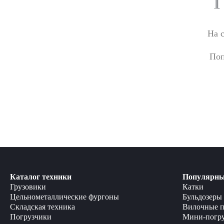
На 
Поп
Каталог техники
Популярны
Грузовики
Катки
Цельнометаллические фургоны
Бульдозеры
Складская техника
Вилочные п
Погрузчики
Мини-погр