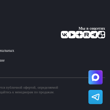
Мы в соцсетях
ональных
ние
ется публичной офертой, определяемой
щайтесь к менеджерам по продажам.