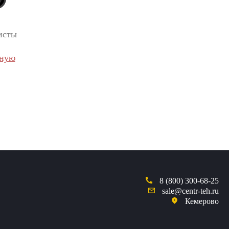
исты
вную
8 (800) 300-68-25
sale@centr-teh.ru
Кемерово