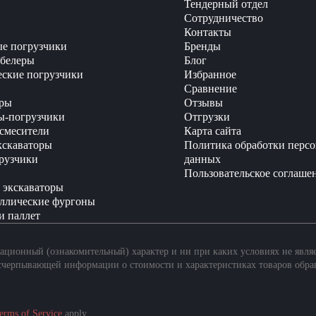
Тендерный отдел
Сотрудничество
Контакты
е погрузчики
Бренды
белеры
Блог
еские погрузчики
Избранное
Сравнение
ры
Отзывы
ы-погрузчики
Отгрузки
смесители
Карта сайта
кскаваторы
Политика обработки перс
рузчики
данных
Пользовательское соглаше
 экскаваторы
ллические фургоны
и паллет
ционный (ознакомительный) характер и ни при каких условиях не явля
счерпывающей информации о стоимости и характеристиках товаров обра
erms of Service
apply.