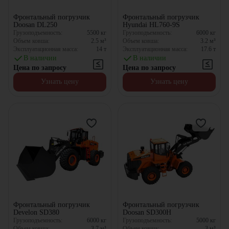
Фронтальный погрузчик
Фронтальный погрузчик
Doosan DL250
Hyundai HL760-9S
Грузоподъемность:
5500
кг
Грузоподъемность:
6000
кг
Объем ковша:
2.5
м³
Объем ковша:
3.2
м³
Эксплуатационная масса:
14
т
Эксплуатационная масса:
17.6
т
В наличии
В наличии
Цена по запросу
Цена по запросу
Узнать цену
Узнать цену
Фронтальный погрузчик
Фронтальный погрузчик
Develon SD380
Doosan SD300H
Грузоподъемность:
6000
кг
Грузоподъемность:
5000
кг
Объем ковша:
3.7
м³
Объем ковша:
3
м³