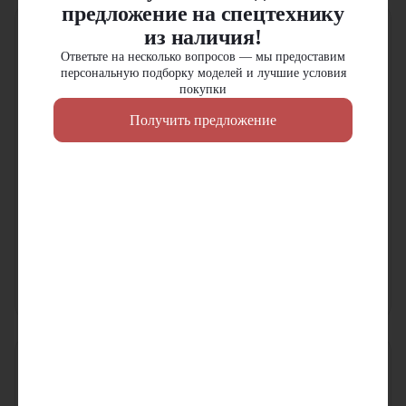
предложение на спецтехнику
из наличия!
Ответьте на несколько вопросов — мы предоставим
персональную подборку моделей и лучшие условия
покупки
Получить предложение
Фронтальный погрузчик
Фронтальный погрузчик
Doosan DL420A
Develon SD300
Грузоподъемность:
6000
кг
Грузоподъемность:
5000
кг
Объем ковша:
4.5
м³
Объем ковша:
3
м³
Эксплуатационная масса:
21.9
т
Эксплуатационная масса:
16.85
т
В наличии
В наличии
Цена по запросу
Цена по запросу
Узнать цену
Узнать цену