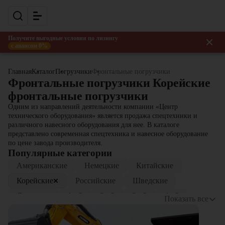
Получите выгодные условия по лизингу
с авансом 0%
Главная
Каталог
Погрузчики
Фронтальные погрузчики
Фронтальные погрузчики Корейские
фронтальные погрузчики
Одним из направлений деятельности компании «Центр
технического оборудования» является продажа спецтехники и
различного навесного оборудования для нее. В каталоге
представлено современная спецтехника и навесное оборудование
по цене завода производителя.
Популярные категории
Американские
Немецкие
Китайские
Корейские
Российские
Шведские
Японские
1 м3
2 м3
3 м3
4 м3
Показать все
5 м3
6 м3
7 м3
10 м3
12 м3
20 м3