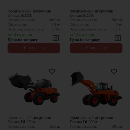
Фронтальный погрузчик
Фронтальный погрузчик
Doosan SD350
Doosan SD310
Грузоподъемность:
6000
кг
Грузоподъемность:
5000
кг
Объем ковша:
3.5
м³
Объем ковша:
3
м³
Эксплуатационная масса:
18.9
т
Эксплуатационная масса:
17.3
т
В наличии
В наличии
Цена по запросу
Цена по запросу
Узнать цену
Узнать цену
Фронтальный погрузчик
Фронтальный погрузчик
Doosan DL250A
Doosan DL300A
Грузоподъемность:
5500
кг
Грузоподъемность:
6000
кг