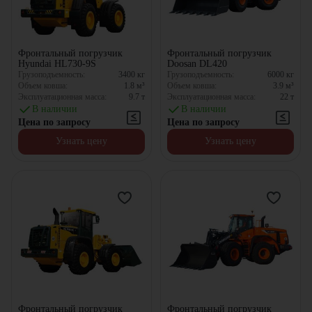
Фронтальный погрузчик
Фронтальный погрузчик
Hyundai HL730-9S
Doosan DL420
Грузоподъемность:
3400
кг
Грузоподъемность:
6000
кг
Объем ковша:
1.8
м³
Объем ковша:
3.9
м³
Эксплуатационная масса:
9.7
т
Эксплуатационная масса:
22
т
В наличии
В наличии
Цена по запросу
Цена по запросу
Узнать цену
Узнать цену
Фронтальный погрузчик
Фронтальный погрузчик