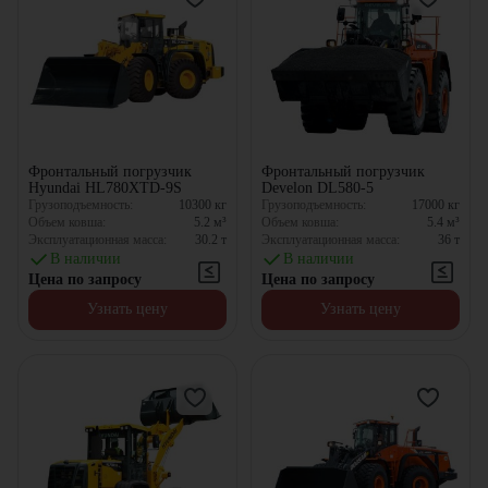
Фронтальный погрузчик
Фронтальный погрузчик
Hyundai HL780XTD-9S
Develon DL580-5
Грузоподъемность:
10300
кг
Грузоподъемность:
17000
кг
Объем ковша:
5.2
м³
Объем ковша:
5.4
м³
Эксплуатационная масса:
30.2
т
Эксплуатационная масса:
36
т
В наличии
В наличии
Цена по запросу
Цена по запросу
Узнать цену
Узнать цену