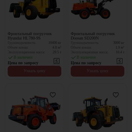
Фронтальный погрузчик
Фронтальный погрузчик
Hyundai HL780-9S
Doosan SD200N
Грузоподъемность:
10400
кг
Грузоподъемность:
3000
кг
Объем ковша:
4.8
м³
Объем ковша:
1.9
м³
Эксплуатационная масса:
29.5
т
Эксплуатационная масса:
10.4
т
В наличии
В наличии
Цена по запросу
Цена по запросу
Узнать цену
Узнать цену