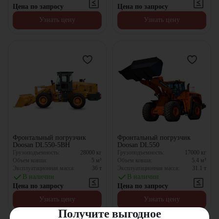
Цена по запросу
Цена по запросу
Узнать цену
Узнать цену
Фронтальный погрузчик
Фронтальный погрузчик
Doosan DL550-5BH
Doosan DL550
Грузоподъемность:
28000
кг
Грузоподъемность:
17000
кг
Объем ковша:
5
м³
Объем ковша:
5.4
м³
Эксплуатационная масса:
36
т
Эксплуатационная масса:
31.1
т
В наличии
В наличии
Цена по запросу
Цена по запросу
Узнать цену
Узнать цену
Получите выгодное