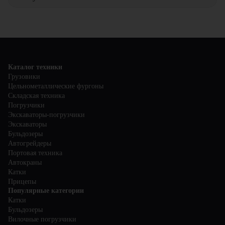
площадках, обеспечивая высокую производительность и
безопасность.
Да, все наши фронтальные погрузчики продаются с
гарантией. Мы обеспечиваем качественный сервис и
поддержку на всех этапах эксплуатации техники.
Каталог техники
Грузовики
Цельнометаллические фургоны
Складская техника
Погрузчики
Экскаваторы-погрузчики
Экскаваторы
Бульдозеры
Автогрейдеры
Портовая техника
Автокраны
Катки
Прицепы
Популярные категории
Катки
Бульдозеры
Вилочные погрузчики