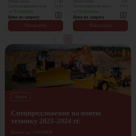
Объем ковша:
2.5
м³
Объем ковша:
3
м³
Эксплуатационная масса:
14.2
т
Эксплуатационная масса:
17.6
т
В наличии
В наличии
Цена по запросу
Цена по запросу
Узнать цену
Узнать цену
1
Акция
Спецпредложение на новую
технику 2023–2024 гг.
Выгода до 3 000 000 ₽