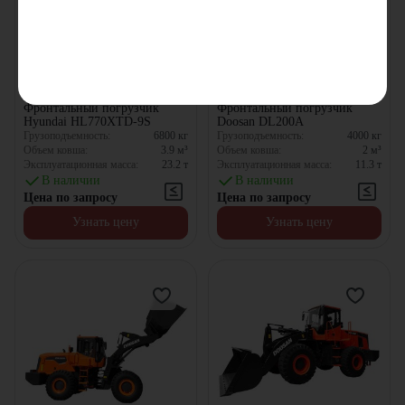
Фронтальный погрузчик
Фронтальный погрузчик
Hyundai HL770XTD-9S
Doosan DL200A
Грузоподъемность:
6800
кг
Грузоподъемность:
4000
кг
Объем ковша:
3.9
м³
Объем ковша:
2
м³
Эксплуатационная масса:
23.2
т
Эксплуатационная масса:
11.3
т
В наличии
В наличии
Цена по запросу
Цена по запросу
Узнать цену
Узнать цену