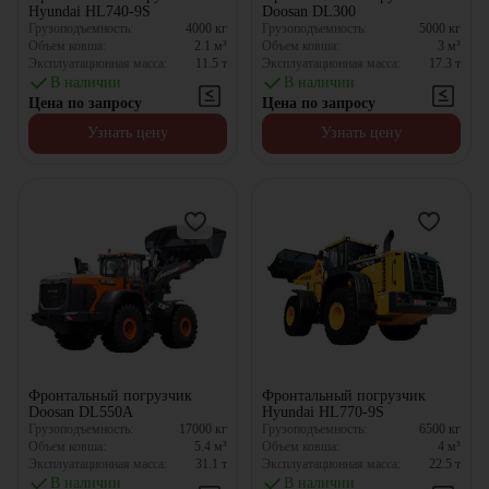
Hyundai HL740-9S
Doosan DL300
Грузоподъемность:
4000
кг
Грузоподъемность:
5000
кг
Объем ковша:
2.1
м³
Объем ковша:
3
м³
Эксплуатационная масса:
11.5
т
Эксплуатационная масса:
17.3
т
В наличии
В наличии
Цена по запросу
Цена по запросу
Узнать цену
Узнать цену
Фронтальный погрузчик
Фронтальный погрузчик
Doosan DL550A
Hyundai HL770-9S
Грузоподъемность:
17000
кг
Грузоподъемность:
6500
кг
Объем ковша:
5.4
м³
Объем ковша:
4
м³
Эксплуатационная масса:
31.1
т
Эксплуатационная масса:
22.5
т
В наличии
В наличии