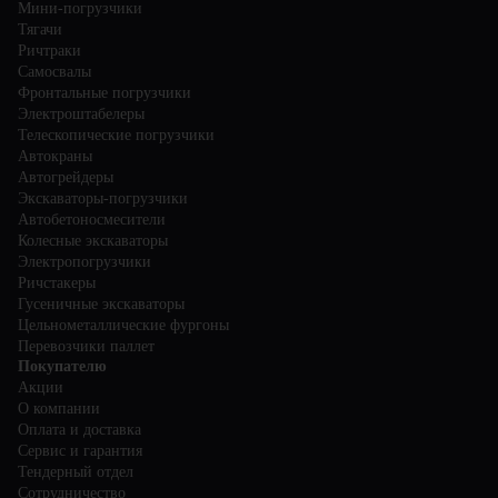
Мини-погрузчики
Тягачи
Ричтраки
Самосвалы
Фронтальные погрузчики
Электроштабелеры
Телескопические погрузчики
Автокраны
Автогрейдеры
Экскаваторы-погрузчики
Автобетоносмесители
Колесные экскаваторы
Электропогрузчики
Ричстакеры
Гусеничные экскаваторы
Цельнометаллические фургоны
Перевозчики паллет
Покупателю
Акции
О компании
Оплата и доставка
Сервис и гарантия
Тендерный отдел
Сотрудничество