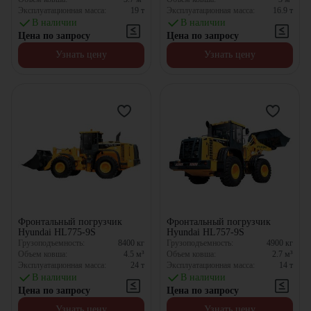
Эксплуатационная масса:
19
т
Эксплуатационная масса:
16.9
т
В наличии
В наличии
Цена по запросу
Цена по запросу
Узнать цену
Узнать цену
Фронтальный погрузчик
Фронтальный погрузчик
Hyundai HL775-9S
Hyundai HL757-9S
Грузоподъемность:
8400
кг
Грузоподъемность:
4900
кг
Объем ковша:
4.5
м³
Объем ковша:
2.7
м³
Эксплуатационная масса:
24
т
Эксплуатационная масса:
14
т
В наличии
В наличии
Цена по запросу
Цена по запросу
Узнать цену
Узнать цену