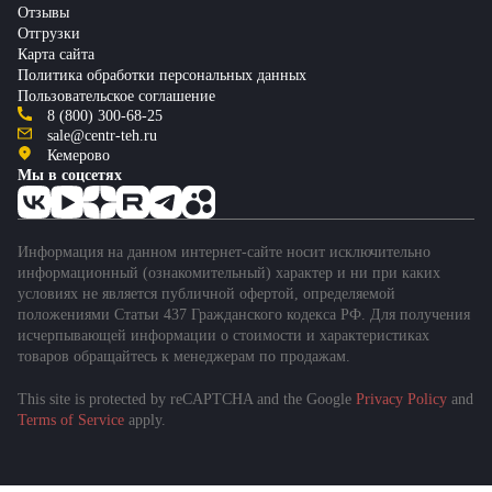
Отзывы
Отгрузки
Карта сайта
Политика обработки персональных данных
Пользовательское соглашение
8 (800) 300-68-25
sale@centr-teh.ru
Кемерово
Мы в соцсетях
Информация на данном интернет-сайте носит исключительно
информационный (ознакомительный) характер и ни при каких
условиях не является публичной офертой, определяемой
положениями Статьи 437 Гражданского кодекса РФ. Для получения
исчерпывающей информации о стоимости и характеристиках
товаров обращайтесь к менеджерам по продажам.
This site is protected by reCAPTCHA and the Google
Privacy Policy
and
Подобрать спецтехнику
Terms of Service
apply.
за 1 минуту