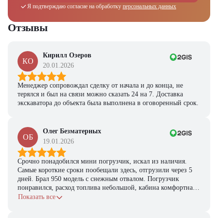
Я подтверждаю согласие на обработку
Ответьте на несколько вопросов — мы предоставим
персональных данных
персональную подборку моделей и лучшие условия
покупки
Отзывы
Получить предложение
Кирилл Озеров
КО
20.01.2026
Менеджер сопровождал сделку от начала и до конца, не
терялся и был на связи можно сказать 24 на 7. Доставка
экскаватора до объекта была выполнена в оговоренный срок.
Олег Безматерных
ОБ
19.01.2026
Срочно понадобился мини погрузчик, искал из наличия.
Самые короткие сроки пообещали здесь, отгрузили через 5
дней. Брал 950 модель с снежным отвалом. Погрузчик
понравился, расход топлива небольшой, кабина комфортная,
с задачами справляется.
Показать все