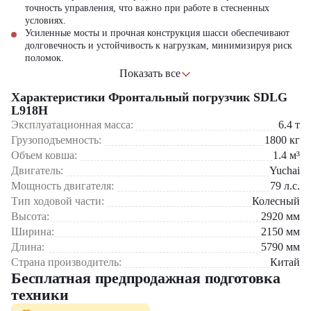
точность управления, что важно при
работе
в стесненных
условиях.
Усиленные мосты и прочная конструкция шасси обеспечивают
долговечность и устойчивость к нагрузкам, минимизируя риск
поломок.
Ковш объёмом 0,9 м3 имеет оптимизированную геометрию для
Показать все
загрузки и выгрузки строительных материалов.
Характеристики Фронтальный погрузчик SDLG
Усиленные шины обеспечивают сцепление с поверхностью,
повышая безопасность и стабильность работы в любых условиях.
L918H
Просторная эргономичная кабина с регулируемой рулевой
Эксплуатационная масса:
6.4
т
колонкой, системой освещения, защищёнными задними
Грузоподъемность:
1800
кг
фонарями и отличной обзорностью гарантирует комфорт и
Объем ковша:
1.4
м³
безопасность оператора даже при длительных рабочих сменах.
Двигатель:
Yuchai
Это способствует снижению утомляемости и повышению
производительности труда.
Мощность двигателя:
79
л.с.
Тип ходовой части:
Колесный
Центр Технического Оборудования предоставляет широкий выбор
Высота:
2920
мм
спецтехники, включая SDLG L918H и другие модели, с доставкой
Ширина:
2150
мм
по территории России. Мы предлагаем конкурентные цены,
гарантию качества и профессиональное сервисное обслуживание.
Длина:
5790
мм
Страна производитель:
Китай
Бесплатная предпродажная подготовка
техники