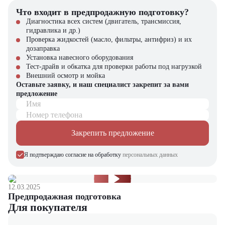
оператора.
Что входит в предпродажную подготовку?
отличается минимальным
Диагностика всех систем (двигатель, трансмиссия,
расходом топлива, что
гидравлика и др.)
помогает снизить
Проверка жидкостей (масло, фильтры, антифриз) и их
Экономичный двигатель
эксплуатационные расходы.
дозаправка
Кроме того, он
Установка навесного оборудования
соответствует
Тест-драйв и обкатка для проверки работы под нагрузкой
экологическим стандартам.
Внешний осмотр и мойка
Оставьте заявку, и наш специалист закрепит за вами
предложение
оснащена сиденьем с
Имя
регулировками, системой
отопления и вентиляции, а
Номер телефона
также панорамным
остеклением,
Закрепить предложение
Комфортная кабина
обеспечивающим отличный
оператора
обзор рабочей зоны. Это
Я подтверждаю согласие на обработку
персональных данных
создаёт комфортные условия
для работы, что повышает
его производительность и
снижает риск ошибок.
12.03.2025
Предпродажная подготовка
Для покупателя
Мы предлагаем новые китайские погрузчики BUILDER ZL22
напрямую от производителя, что гарантирует высокое качество и