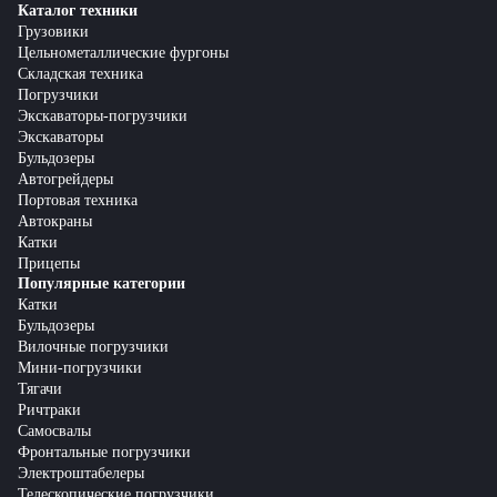
Каталог техники
Грузовики
Цельнометаллические фургоны
Складская техника
Погрузчики
Экскаваторы-погрузчики
Экскаваторы
Бульдозеры
Автогрейдеры
Портовая техника
Автокраны
Катки
Прицепы
Популярные категории
Катки
Бульдозеры
Вилочные погрузчики
Мини-погрузчики
Тягачи
Ричтраки
Самосвалы
Фронтальные погрузчики
Электроштабелеры
Телескопические погрузчики