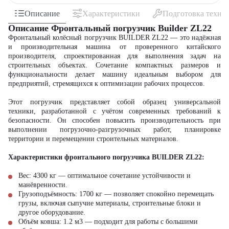
Описание
Характеристики
Подготовка техни
Описание Фронтальный погрузчик Builder ZL22
Фронтальный колёсный погрузчик BUILDER ZL22
—
это надёжная
и производительная
машина
от проверенного
китайского
производителя
, спроектированная для выполнения задач на
строительных
объектах. Сочетание
компактных
размеров и
функциональности делает машину идеальным выбором для
предприятий, стремящихся к оптимизации рабочих процессов.
Этот
погрузчик
представляет собой образец универсальной
техники
, разработанной с учётом современных требований к
безопасности. Он способен повысить производительность при
выполнении погрузочно-разгрузочных
работ
, планировке
территории и перемещении строительных материалов.
Характеристики фронтального погрузчика BUILDER ZL22:
Вес: 4300 кг
—
оптимальное сочетание устойчивости и
манёвренности.
Грузоподъёмность: 1700 кг
—
позволяет спокойно перемещать
грузы, включая сыпучие материалы, строительные блоки и
другое оборудование.
Объём ковша: 1.2 м3
—
подходит для работы с большими