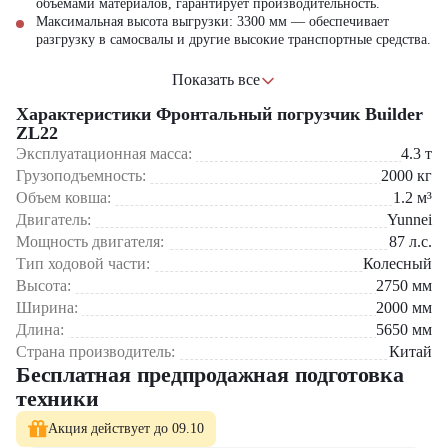
объёмами материалов, гарантирует производительность.
Максимальная высота выгрузки: 3300 мм
—
обеспечивает
разгрузку в самосвалы и другие высокие транспортные средства.
Преимущества Builder ZL22:
Показать все
Характеристики Фронтальный погрузчик Builder
конструкция выполнена из
ZL22
высокопрочной стали, что
Эксплуатационная масса:
4.3
т
обеспечивает долговечность
Грузоподъемность:
2000
кг
и надёжность даже при
Усиленная рама
интенсивной эксплуатации
Объем ковша:
1.2
м³
в сложных условиях. Это
Двигатель:
Yunnei
гарантирует длительный
Мощность двигателя:
87
л.с.
срок службы техники и
Тип ходовой части:
Колесный
снижает затраты на ТО.
Высота:
2750
мм
разработана с применением
Ширина:
2000
мм
передовых технологий, что
Длина:
5650
мм
обеспечивает плавное и
Страна производитель:
Китай
точное управление рабочим
Оптимизированная
Бесплатная предпродажная подготовка
оборудованием. Это
гидравлика
техники
повышает
производительность и
Акция действует до 09.10
снижает утомляемость