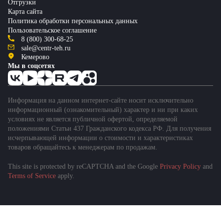
Отгрузки
Карта сайта
Политика обработки персональных данных
Пользовательское соглашение
8 (800) 300-68-25
sale@centr-teh.ru
Кемерово
Мы в соцсетях
Информация на данном интернет-сайте носит исключительно
информационный (ознакомительный) характер и ни при каких
условиях не является публичной офертой, определяемой
положениями Статьи 437 Гражданского кодекса РФ. Для получения
исчерпывающей информации о стоимости и характеристиках
товаров обращайтесь к менеджерам по продажам.
This site is protected by reCAPTCHA and the Google
Privacy Policy
and
Terms of Service
apply.