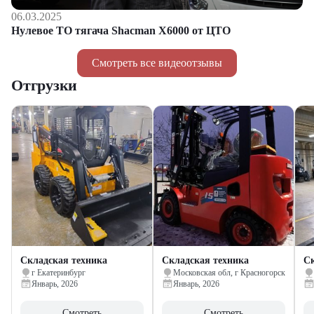
06.03.2025
Нулевое ТО тягача Shacman Х6000 от ЦТО
Смотреть все видеоотзывы
Отгрузки
Складская техника
Складская техника
Ск
г Екатеринбург
Московская обл, г Красногорск
Январь, 2026
Январь, 2026
Смотреть
Смотреть