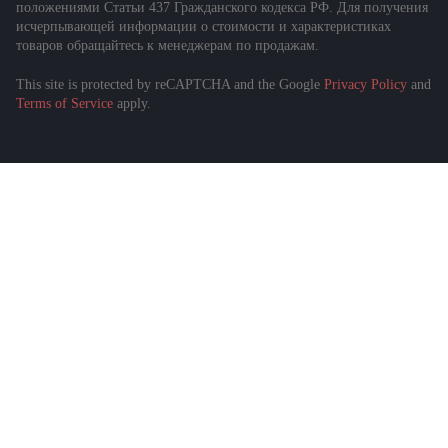
положениями Статьи 437 Гражданского кодекса РФ. Для получения
исчерпывающей информации о стоимости и характеристиках
товаров обращайтесь к менеджерам по продажам.
This site is protected by reCAPTCHA and the Google
Privacy Policy
and
Terms of Service
apply.