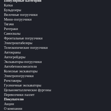
Популярные категории
Катки
Бульдозеры
Вилочные погрузчики
Мини-погрузчики
Тягачи
Ричтраки
Самосвалы
Фронтальные погрузчики
Электроштабелеры
Телескопические погрузчики
Автокраны
Автогрейдеры
Экскаваторы-погрузчики
Автобетоносмесители
Колесные экскаваторы
Электропогрузчики
Ричстакеры
Гусеничные экскаваторы
Цельнометаллические фургоны
Перевозчики паллет
Покупателю
Акции
О компании