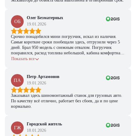
экскаватора до объекта была выполнена в оговоренный срок.
Олег Безматерных
ОБ
19.01.2026
Срочно понадобился мини погрузчик, искал из наличия.
Самые короткие сроки пообещали здесь, отгрузили через 5
дней. Брал 950 модель с снежным отвалом. Погрузчик
понравился, расход топлива небольшой, кабина комфортная,
с задачами справляется.
Показать все
Петр Артамонов
ПА
19.01.2026
Заказывал здесь шиномонтажный станок для грузовых авто.
По качеству всё отлично, работает без сбоев, да и по цене
нормально.
Городской житель
ГЖ
18.01.2026