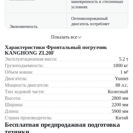
маневренность в стесненных
условиях
Оптимизированный
двигатель потребляет
Экономичность
минимальное количество
топлива
Фронтальный погрузчик KANGHONG ZL20F используется:
Показать все
Возможность установки
Характеристики Фронтальный погрузчик
для работ в городском коммунальном хозяйстве
Универсальность
различного навесного
на малых строительных площадках
KANGHONG ZL20F
оборудования
в складских помещениях
Эксплуатационная масса:
5.2
т
в сельскохозяйственных предприятиях.
Грузоподъемность:
1800
кг
Простая и проверенная
Объем ковша:
1
м³
Приобрести фронтальный погрузчик KANGHONG ZL20F вы
Надежность
конструкция обеспечивает
Двигатель:
Yunnei
можете в компании «ЦТО». Мы являемся официальным дилером и
долговечность эксплуатации
предлагаем новые модели техники. На нашем сайте вы найдете
Мощность двигателя:
88
л.с.
широкий выбор спецтехники, вилочной и малой складской
Тип ходовой части:
Колесный
техники, навесного оборудования и запчастей.
Высота:
2800
мм
Ширина:
2200
мм
Длина:
5900
мм
Страна производитель:
Китай
Бесплатная предпродажная подготовка
техники