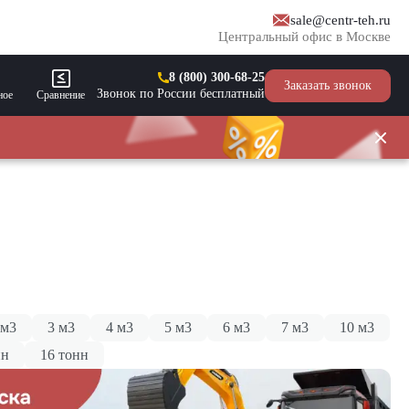
sale@centr-teh.ru
Центральный офис в Москве
8 (800) 300-68-25
Заказать звонок
Звонок по России бесплатный
ное
Сравнение
 м3
3 м3
4 м3
5 м3
6 м3
7 м3
10 м3
нн
16 тонн