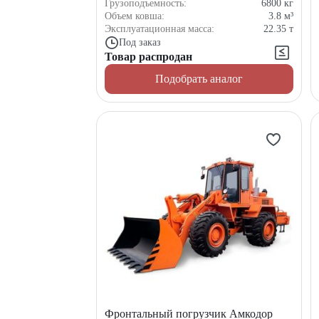
Грузоподъемность:
6800
кг
Объем ковша:
3.8
м³
Эксплуатационная масса:
22.35
т
Под заказ
Товар распродан
Подобрать аналог
Фронтальный погрузчик Амкодор