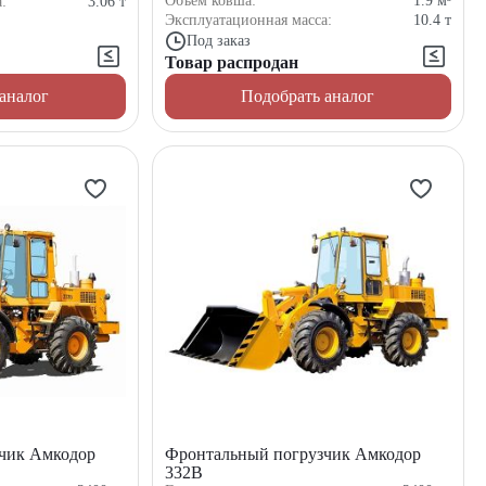
Объем ковша:
1.9
м³
а:
3.06
т
Эксплуатационная масса:
10.4
т
Под заказ
Товар распродан
аналог
Подобрать аналог
чик Амкодор
Фронтальный погрузчик Амкодор
332В