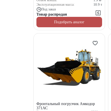
Объем ковша:
1.9
м³
Эксплуатационная масса:
10.9
т
Под заказ
Товар распродан
Подобрать аналог
Фронтальный погрузчик Амкодор
371АС