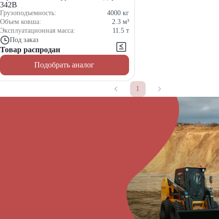
342В
Грузоподъемность:
4000
кг
Объем ковша:
2.3
м³
Эксплуатационная масса:
11.5
т
Под заказ
Товар распродан
Подобрать аналог
1