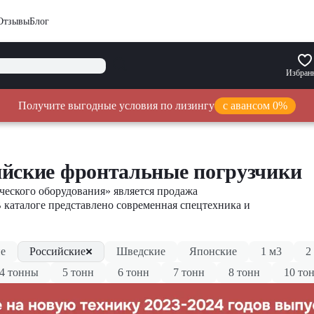
Отзывы
Блог
Избран
Получите выгодные условия по лизингу
с авансом 0%
ийские фронтальные погрузчики
еского оборудования» является продажа
В каталоге представлено современная спецтехника и
е
Российские
Шведские
Японские
1 м3
2
4 тонны
5 тонн
6 тонн
7 тонн
8 тонн
10 то