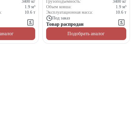
3400
кг
Грузоподъемность:
3400
кг
1.9
м³
Объем ковша:
1.9
м³
а:
10.6
т
Эксплуатационная масса:
10.6
т
Под заказ
Товар распродан
аналог
Подобрать аналог