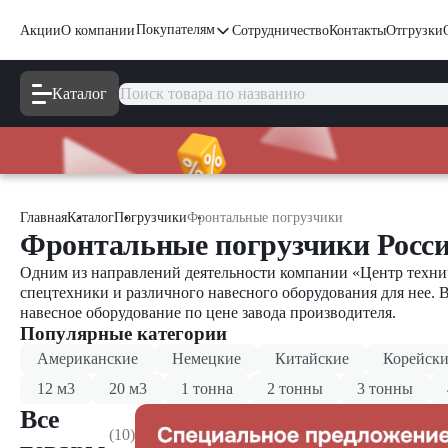
Покупателям
Акции
О компании
Сотрудничество
Контакты
Отгрузки
Каталог
Главная
Каталог
Погрузчики
Фронтальные погрузчики
Фронтальные погрузчики Росс
Одним из направлений деятельности компании «Центр технич
спецтехники и различного навесного оборудования для нее. 
навесное оборудование по цене завода производителя.
Популярные категории
Американские
Немецкие
Китайские
Корейски
12 м3
20 м3
1 тонна
2 тонны
3 тонны
Все
(10)