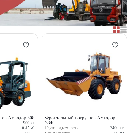
чик Амкодор 308
Фронтальный погрузчик Амкодор
334С
900
кг
Грузоподъемность:
3400
кг
0.45
м³